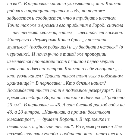
назад“. В черновике сначала указывается, что Кацман
родился в тридцать третьем году, но тут же
забивается и сообщается, что в тридцать шестом.
Точно так же о времени его прибытия в Город: сначала
— шестьдесят седьмой, затем — шестьдесят восьмой.
Интервью с фермерами Кэнси брал „у полсотни
мужиков“ (поздняя редакция) и „у двадцати человек“ (в
черновике). И почему-то в такой же пропорции
изменяется протяженность площади перед мэрией —
пятьсот и двести метров. Кацман о себе говорит: „…
кто уголь нашел? Триста тысяч тонн угля в подземном
хранилище?“ В черновике: „Кто бензин нашел?
Восемьдесят тысяч тонн в подземном резервуаре“. Во
время экспедиции Воронин заносит в дневник „Пройдено
28 км“. В черновике — 48. А вот дневной расход воды не
40, а 20 литров. „Как-никак, а прошли девятьсот
километров“, — думает Воронин. В черновике не
девятьсот, а „больше тысячи“. Во время разведки Изя,
разглядывая план города, сообщает, что „через шесть