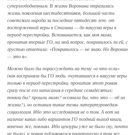
суперзлободневным. В жизни Воронина отразилась
жизнь поколения шестидесятников, большой части
советского народа за последние пятьдесят лет; от
восторженной веры в Сталина — до вакуума веры в
период перестройки. Вспоминается, как моя мама,
прочитав впервые ГО, на мой вопрос, понравилось ли ей, с
грустью ответила: «Понравилось — не знаю. Но Воронин
— это я».
Можно было бы порассуждать на тему «а что если»
(как восприняли бы ГО люди, очутившиеся в вакууме веры
только в период перестройки, прочитав этот роман
сразу после его написания в середине семидесятых;
поняли бы? прошли мимо? осознала бы, что это — об их
жизни?), но оставим такие темы литературоведам-
социологам. Ибо это исследования не о том. А вот на
наличие каких-либо вариантов ГО поздний выход книги,
конечно же, повлиял. Ибо цензуры уже не было (ну, почти
не было), и роман публиковался практически в том же