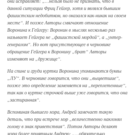
они исправляет: „…нельзя было не признать, что в
данной ситуации Фриц Гейгер, хотя и являлся бывшим
фашистским недобитком, но оказался как-никак на своем
месте“. И позже Авторы смягчают отношение
Воронина к Гейгеру: Воронин в мыслях несколько раз
называет Гейгера не „фашистской мордой“, а „унтер-
генералом“. Но вот присутствующее в черновике
обращение Гейгера к Воронину „брат“ Авторы
изменяют на „дружище“.
На спине и груди куртки Воронина упоминаются буквы
„ЛУ“. В черновике говорится, что они „выцветшие“,
позже это определение заменяется на „переплетенные“,
так как о куртке строчкой выше уже говорится, что она
„застиранная“.
Вспоминая бывшего мэра, Андрей замечает такую
деталь, что при встрече мэр „величественно наклонял
голову в знак приветствия“. Потом Авторы делают
мэра более приятным Андрею: „…обязательно