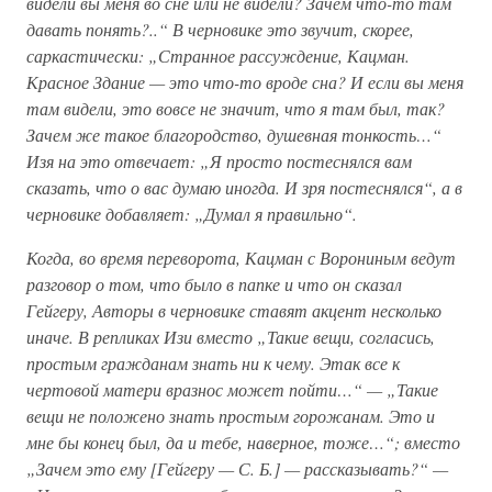
видели вы меня во сне или не видели? Зачем что-то там
давать понять?..“ В черновике это звучит, скорее,
саркастически: „Странное рассуждение, Кацман.
Красное Здание — это что-то вроде сна? И если вы меня
там видели, это вовсе не значит, что я там был, так?
Зачем же такое благородство, душевная тонкость…“
Изя на это отвечает: „Я просто постеснялся вам
сказать, что о вас думаю иногда. И зря постеснялся“, а в
черновике добавляет: „Думал я правильно“.
Когда, во время переворота, Кацман с Ворониным ведут
разговор о том, что было в папке и что он сказал
Гейгеру, Авторы в черновике ставят акцент несколько
иначе. В репликах Изи вместо „Такие вещи, согласись,
простым гражданам знать ни к чему. Этак все к
чертовой матери вразнос может пойти…“ — „Такие
вещи не положено знать простым горожанам. Это и
мне бы конец был, да и тебе, наверное, тоже…“; вместо
„Зачем это ему [Гейгеру — С. Б.] — рассказывать?“ —