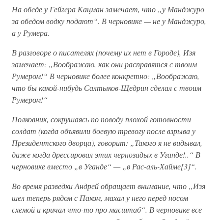
На обеде у Гейгера Кацман замечает, что „у Манджуро
за обедом водку подают“. В черновике — не у Манджуро,
а у Румера.
В разговоре о писателях (почему их нет в Городе), Изя
замечает: „Воображаю, как они расправятся с твоим
Румером!“ В черновике более конкретно: „Воображаю,
что бы какой-нибудь Салтыков-Щедрин сделал с твоим
Румером!“
Полковник, сокрушаясь по поводу плохой готовности
солдат (когда объявили боевую тревогу после взрыва у
Президентского дворца), говорит: „Такого я не видывал,
даже когда дрессировал этих чернозадых в Уганде!..“ В
черновике вместо „в Уганде“ — „в Рас-аль-Хайме[3]“.
Во время разведки Андрей обращает внимание, что „Изя
шел теперь рядом с Паком, махал у него перед носом
схемой и кричал что-то про масштаб“. В черновике все