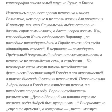
картографов свисал голый труп не Рулье, а Бигаса.
Изменялись в процессе правки черновика и числа.
Возможно, некоторые и не столь важны для прочтения.
К примеру, то, что Ступальский выдал гестапо не
двести сорок семь человек, а двести сорок восемь. Или,
как сообщает Кэнси следователю Воронину, „за
последние пятнадцать дней в Городе исчезли без следа
одиннадцать человек“. В черновике — семнадцать.
Предельный допустимый индекс интеллектуальности в
черновике не шестьдесят семь, а семьдесят… Но
некоторые числа могут помочь исследователю
фактической составляющей Города и его окрестностей,
а также биографий главных персонажей. Первоначально
Андрей попал в Город не в пятьдесят первом, а в
пятьдесят втором году. Воронин-следователь
размышляет: „Дело о Здании было начато еще в те
времена, когда Андрей был мусорщиком…“ В черновике не
„еще в те времена“, а конкретно — „шесть месяцев