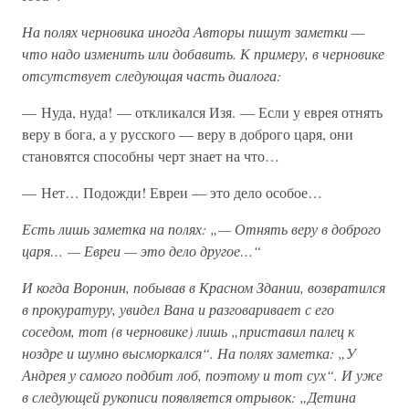
На полях черновика иногда Авторы пишут заметки —
что надо изменить или добавить. К примеру, в черновике
отсутствует следующая часть диалога:
— Нуда, нуда! — откликался Изя. — Если у еврея отнять
веру в бога, а у русского — веру в доброго царя, они
становятся способны черт знает на что…
— Нет… Подожди! Евреи — это дело особое…
Есть лишь заметка на полях: „— Отнять веру в доброго
царя… — Евреи — это дело другое…“
И когда Воронин, побывав в Красном Здании, возвратился
в прокуратуру, увидел Вана и разговаривает с его
соседом, тот (в черновике) лишь „приставил палец к
ноздре и шумно высморкался“. На полях заметка: „У
Андрея у самого подбит лоб, поэтому и тот сух“. И уже
в следующей рукописи появляется отрывок: „Детина