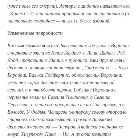
(уже после его смерти), Авторы ошибочно называют его
„Канэко“. И эта ошибка проникла в часть чистовиков (о
чистовиках подробнее — ниже) и даже изданий.
Измененные подробности
Комсомольского вожака факультета, где учился Воронин,
в черновике звали не Леша Балдаев, а Леша Дадаев. Рэй
Додд, пропавший в Здании, в рукописи имел другие имя и
фамилию, знакомые читателям по „Стажерам“ — Бэла
Барабаш. Валька Сойфертис, одноклассник Воронина,
умер не в сорок девятом году (как в окончательной
версии), а в пятьдесят первом. Бабушку Воронина в
черновике звали не Евгения Романовна, а Евгения
Сергеевна, а отца его похоронили не на Пискаревке, а в
Вологде. У Федьки Чепарева (которому голову оторвало
снарядом, о нем рассказывает в романе Давыдов)
фамилия в черновике — Чепуров. Хнойпека в черновике
зовут Хнеупеком, Пака — Ни. А из окна комнаты