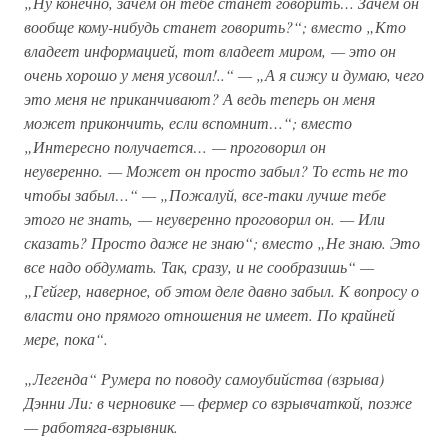
„Ну конечно, зачем он тебе станет говорить… Зачем он
вообще кому-нибудь станет говорить?“; вместо „Кто
владеет информацией, тот владеет миром, — это он
очень хорошо у меня усвоил!..“ — „А я сижу и думаю, чего
это меня не приканчивают? А ведь теперь он меня
может прикончить, если вспомнит…“; вместо
„Интересно получается… — проговорил он
неуверенно. — Может он просто забыл? То есть не то
чтобы забыл…“ — „Пожалуй, все-таки лучше тебе
этого не знать, — неуверенно проговорил он. — Или
сказать? Просто даже не знаю“; вместо „Не знаю. Это
все надо обдумать. Так, сразу, и не сообразишь“ —
„Гейгер, наверное, об этом деле давно забыл. К вопросу о
власти оно прямого отношения не имеет. По крайней
мере, пока“.
„Легенда“ Румера по поводу самоубийства (взрыва)
Дэнни Ли: в черновике — фермер со взрывчаткой, позже
— работяга-взрывник.