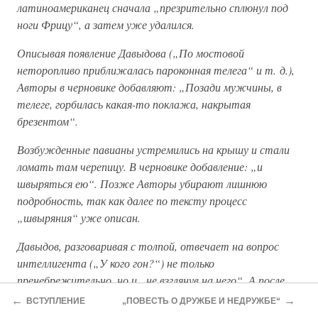
латиноамериканец сначала „презрительно сплюнул под
ноги Фрицу“, а затем уже удалился.
Описывая появление Давыдова („По мостовой
неторопливо приближалась пароконная телега“ и т. д.),
Авторы в черновике добавляют: „Позади мужчины, в
телеге, горбилась какая-то поклажа, накрытая
брезентом“.
Возбужденные павианы устремились на крышу и стали
ломать там черепицу. В черновике добавление: „и
швыряться ею“. Позже Авторы убирают лишнюю
подробность, так как далее по тексту процесс
„швыряния“ уже описан.
Давыдов, разговаривая с толпой, отвечает на вопрос
интеллигента („У кого гон?“) не только
пренебрежительно, но и „не взглянув на него“. А после
предложения Гейгера Давыдову „следовать за мной“
←
→
ВСТУПЛЕНИЕ
„ПОВЕСТЬ О ДРУЖБЕ И НЕДРУЖБЕ“
действие описывается так: „Взгляды их скрестились.