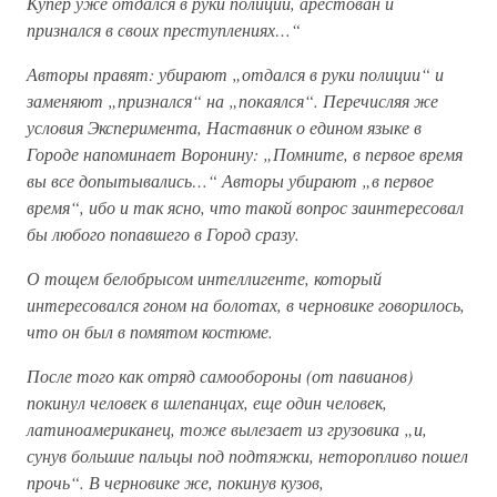
Купер уже отдался в руки полиции, арестован и
признался в своих преступлениях…“
Авторы правят: убирают „отдался в руки полиции“ и
заменяют „признался“ на „покаялся“. Перечисляя же
условия Эксперимента, Наставник о едином языке в
Городе напоминает Воронину: „Помните, в первое время
вы все допытывались…“ Авторы убирают „в первое
время“, ибо и так ясно, что такой вопрос заинтересовал
бы любого попавшего в Город сразу.
О тощем белобрысом интеллигенте, который
интересовался гоном на болотах, в черновике говорилось,
что он был в помятом костюме.
После того как отряд самообороны (от павианов)
покинул человек в шлепанцах, еще один человек,
латиноамериканец, тоже вылезает из грузовика „и,
сунув большие пальцы под подтяжки, неторопливо пошел
прочь“. В черновике же, покинув кузов,