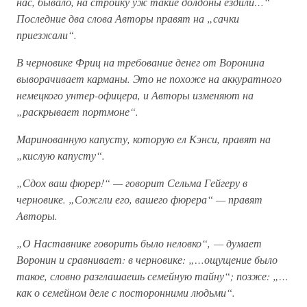
нас, бывало, на стройку уж такие долдоны ездили…“
Последние два слова Авторы правят на „сачки
приезжали“.
В черновике Фриц на требование денег от Воронина
выворачивает карманы. Это не похоже на аккуратного
немецкого унтер-офицера, и Авторы изменяют на
„раскрывает портмоне“.
Маринованную капусту, которую ел Кэнси, правят на
„кислую капусту“.
„Сдох ваш фюрер!“ — говорит Сельма Гейгеру в
черновике. „Сожгли его, вашего фюрера“ — правят
Авторы.
„О Наставнике говорить было неловко“, — думает
Воронин и сравнивает: в черновике: „…ощущение было
такое, словно разглашаешь семейную тайну“; позже: „…
как о семейном деле с посторонними людьми“.