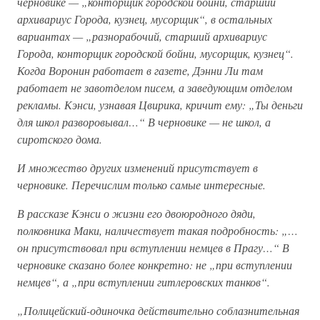
черновике — „конторщик городской бойни, старший
архивариус Города, кузнец, мусорщик“, в остальных
вариантах — „разнорабочий, старший архивариус
Города, конторщик городской бойни, мусорщик, кузнец“.
Когда Воронин работает в газете, Дэнни Ли там
работает не завотделом писем, а заведующим отделом
рекламы. Кэнси, узнавая Цвирика, кричит ему: „Ты деньги
для школ разворовывал…“ В черновике — не школ, а
сиротского дома.
И множество других изменений присутствует в
черновике. Перечислим только самые интересные.
В рассказе Кэнси о жизни его двоюродного дяди,
полковника Маки, наличествует такая подробность: „…
он присутствовал при вступлении немцев в Прагу…“ В
черновике сказано более конкретно: не „при вступлении
немцев“, а „при вступлении гитлеровских танков“.
„Полицейский-одиночка действительно соблазнительная