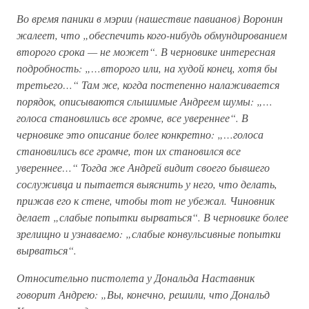
Во время паники в мэрии (нашествие павианов) Воронин
жалеет, что „обеспечить кого-нибудь обмундированием
второго срока — не может“. В черновике интересная
подробность: „…второго или, на худой конец, хотя бы
третьего…“ Там же, когда постепенно налаживается
порядок, описываются слышимые Андреем шумы: „…
голоса становились все громче, все увереннее“. В
черновике это описание более конкретно: „…голоса
становились все громче, тон их становился все
увереннее…“ Тогда же Андрей видит своего бывшего
сослуживца и пытается выяснить у него, что делать,
прижав его к стене, чтобы тот не убежал. Чиновник
делает „слабые попытки вырваться“. В черновике более
зрелищно и узнаваемо: „слабые конвульсивные попытки
вырваться“.
Относительно пистолета у Дональда Наставник
говорит Андрею: „Вы, конечно, решили, что Дональд