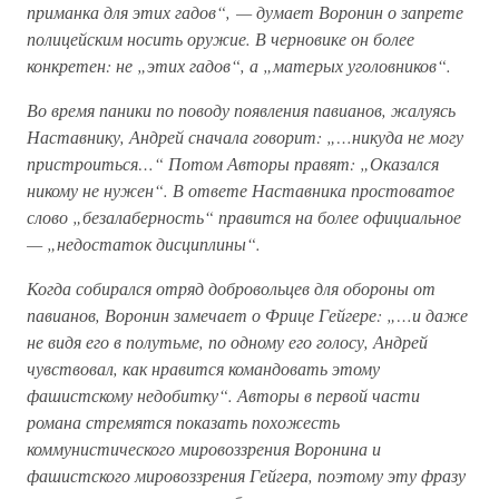
приманка для этих гадов“, — думает Воронин о запрете
полицейским носить оружие. В черновике он более
конкретен: не „этих гадов“, а „матерых уголовников“.
Во время паники по поводу появления павианов, жалуясь
Наставнику, Андрей сначала говорит: „…никуда не могу
пристроиться…“ Потом Авторы правят: „Оказался
никому не нужен“. В ответе Наставника простоватое
слово „безалаберность“ правится на более официальное
— „недостаток дисциплины“.
Когда собирался отряд добровольцев для обороны от
павианов, Воронин замечает о Фрице Гейгере: „…и даже
не видя его в полутьме, по одному его голосу, Андрей
чувствовал, как нравится командовать этому
фашистскому недобитку“. Авторы в первой части
романа стремятся показать похожесть
коммунистического мировоззрения Воронина и
фашистского мировоззрения Гейгера, поэтому эту фразу