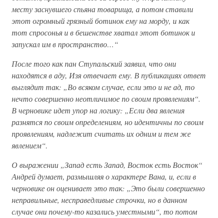
месту заснувшего спьяна товарища, а потом ставили
этот огромный грязный ботинок ему на морду, и как
тот спросонья и в бешенстве хватал этот ботинок и
запускал им в пространство…“
После того как пан Ступальский заявил, что они
находятся в аду, Изя отвечает ему. В публикациях ответ
выглядит так: „Во всяком случае, если это и не ад, то
нечто совершенно неотличимое по своим проявлениям“.
В черновике идет упор на логику: „Если два явления
разнятся по своим определениям, но идентичны по своим
проявлениям, надлежит считать их одним и тем же
явлением“.
О выражении „Запад есть Запад, Восток есть Восток“
Андрей думает, размышляя о характере Вана, и, если в
черновике он оценивает это так: „Это были совершенно
неправильные, несправедливые строчки, но в данном
случае они почему-то казались уместными“, то потом