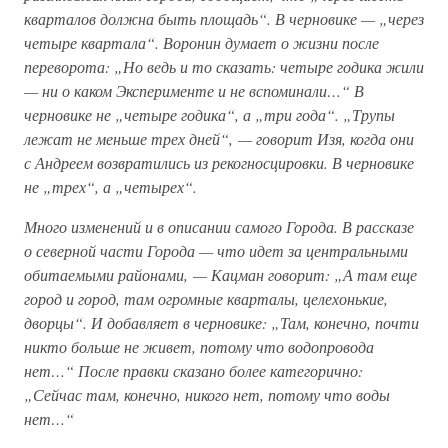
кварталов должна быть площадь“. В черновике — „через
четыре квартала“. Воронин думает о жизни после
переворота: „Но ведь и то сказать: четыре годика жили
— ни о каком Эксперименте и не вспоминали…“ В
черновике не „четыре годика“, а „три года“. „Трупы
лежат не меньше трех дней“, — говорит Изя, когда они
с Андреем возвратились из рекогносцировки. В черновике
не „трех“, а „четырех“.
Много изменений и в описании самого Города. В рассказе
о северной части Города — что идет за центральными
обитаемыми районами, — Кацман говорит: „А там еще
город и город, там огромные кварталы, целехонькие,
дворцы“. И добавляет в черновике: „Там, конечно, почти
никто больше не живет, потому что водопровода
нет…“ После правки сказано более категорично:
„Сейчас там, конечно, никого нет, потому что воды
нет…“