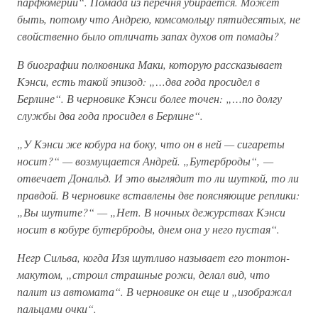
парфюмерии“. Помада из перечня убирается. Может
быть, потому что Андрею, комсомольцу пятидесятых, не
свойственно было отличать запах духов от помады?
В биографии полковника Маки, которую рассказывает
Кэнси, есть такой эпизод: „…два года просидел в
Берлине“. В черновике Кэнси более точен: „…по долгу
службы два года просидел в Берлине“.
„У Кэнси же кобура на боку, что он в ней — сигареты
носит?“ — возмущается Андрей. „Бутерброды“, —
отвечает Дональд. И это выглядит то ли шуткой, то ли
правдой. В черновике вставлены две поясняющие реплики:
„Вы шутите?“ — „Нет. В ночных дежурствах Кэнси
носит в кобуре бутерброды, днем она у него пустая“.
Негр Сильва, когда Изя шутливо называет его тонтон-
макутом, „строил страшные рожи, делал вид, что
палит из автомата“. В черновике он еще и „изображал
пальцами очки“.