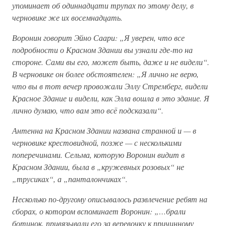
упоминает об одиннадцати трупах по этому делу, в
черновике же их восемнадцать.
Воронин говорит Эйно Саари: „Я уверен, что все
подробности о Красном Здании вы узнали где-то на
стороне. Сами вы его, может быть, даже и не видели“.
В черновике он более обстоятелен: „Я лично не верю,
что вы в тот вечер провожали Эллу Стремберг, видели
Красное Здание и видели, как Элла вошла в это здание. Я
лично думаю, что вам это всё подсказали“.
Антенна на Красном Здании названа странной и — в
черновике крестовидной, позже — с несколькими
поперечинами. Сельма, которую Воронин видит в
Красном Здании, была в „кружевных розовых“ не
„трусиках“, а „панталончиках“.
Несколько по-другому описывалось развлечение ребят на
сборах, о котором вспоминает Воронин: „…брали
ботинок, привязывали его за веревочку к причинному