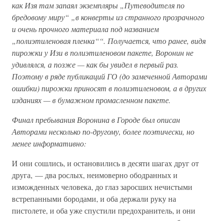
как Изя там запаял экземпляры „Путеводителя по
бредовому миру“ „в конверты из странного прозрачного
и очень прочного материала под названием
„полиэтиленовая пленка““. Получается, что ранее, видя
пирожки у Изи в полиэтиленовом пакете, Воронин не
удивлялся, а позже — как бы увидел в первый раз.
Поэтому в ряде публикаций ГО (до замеченной Авторами
ошибки) пирожки приносят в полиэтиленовом, а в других
изданиях — в бумажном промасленном пакете.
Финал пребывания Воронина в Городе был описан
Авторами несколько по-другому, более поэтически, но
менее информативно:
И они сошлись, и остановились в десяти шагах друг от
друга, — два рослых, неимоверно ободранных и
изможденных человека, до глаз заросших нечистыми
встрепанными бородами, и оба держали руку на
пистолете, и оба уже спустили предохранитель, и они