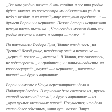
„Все что угодно может быть сегодня, и все что угодно
будет завтра, но послезавтра мы обязательно увидим
небо в звездах, и на нашей улице наступит праздник…“ —
думает Воронин в черновике. Позже Авторы исправляют
первую часть мысли на: „Что сегодня может быть как
угодно тяжело и плохо, и завтра — тоже…“
По показаниям Теодора Буха, Здание находилось „на
Третьей Левой улице, неподалеку от“: в черновике —
„церкви“, позже — „костела“. В Здании, как говорилось,
не подстерегали „ни грабители, ни маньяки-садисты, ни
кровососущие“: „пауки“ — в черновике, „мохнатые
твари“ — в других вариантах.
Воронин вместе с Чачуа пересматривали дело о
Падающих Звездах. В черновике дело состояло из „пухлой
старой засаленной папки“, в других вариантах — из
„кучи пухлых засаленных папок“. Получается, что дело
стало более объемным, хотя чуть позже Чачуа