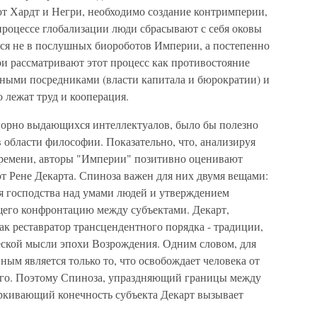
ют Хардт и Негри, необходимо создание контримперии,
процессе глобализации люди сбрасывают с себя оковы
тся не в послушных биороботов Империи, а постепенно
гри рассматривают этот процесс как противостояние
ными посредниками (власти капитала и бюрократии) и
 лежат труд и кооперация.
порно выдающихся интеллектуалов, было бы полезно
 области философии. Показательно, что, анализируя
ремени, авторы "Империи" позитивно оценивают
т Рене Декарта. Спиноза важен для них двумя вещами:
ия господства над умами людей и утверждением
его конфронтацию между субъектами. Декарт,
ак реставратор трансцендентного порядка - традиции,
ской мысли эпохи Возрождения. Одним словом, для
м является только то, что освобождает человека от
его. Поэтому Спиноза, упраздняющий границы между
еркивающий конечность субъекта Декарт вызывает