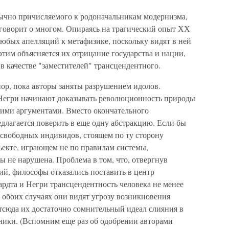
бычно причисляемого к родоначальникам модернизма,
 говорит о многом. Опираясь на трагический опыт ХХ
любых апелляций к метафизике, поскольку видят в ней
тим объясняется их отрицание государства и нации,
 качестве "заместителей" трансцендентного.
ор, пока авторы заняты разрушением идолов.
 Негри начинают доказывать революционность природы
ими аргументами. Вместо окончательного
длагается поверить в еще одну абстракцию. Если бы
 свободных индивидов, стоящем по ту сторону
екте, играющем не по правилам системы,
ы не нарушена. Проблема в том, что, отвергнув
ий, философы отказались поставить в центр
рдта и Негри трансцендентность человека не менее
В обоих случаях они видят угрозу возникновения
сюда их достаточно сомнительный идеал слияния в
хники. (Вспомним еще раз об одобрении авторами