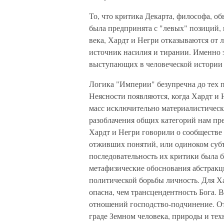
То, что критика Декарта, философа, о
была предпринята с "левых" позиций,
века, Хардт и Негри отказываются от 
источник насилия и тирании. Именно э
выступающих в человеческой истории в
Логика "Империи" безупречна до тех п
Неясности появляются, когда Хардт и
масс исключительно материалистическ
разоблачения общих категорий нам пре
Хардт и Негри говорили о сообществе
отживших понятий, или одиноком субъ
последовательность их критики была б
метафизические обоснования абстракц
политической борьбы личность. Для Ха
опасна, чем трансцендентность Бога. 
отношений господство-подчинение. От
граде Земном человека, природы и те