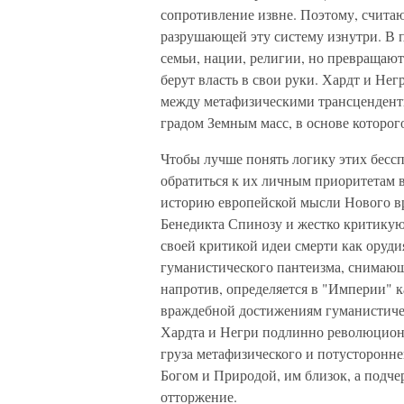
сопротивление извне. Поэтому, счита
разрушающей эту систему изнутри. В 
семьи, нации, религии, но превращаю
берут власть в свои руки. Хардт и Не
между метафизическими трансцендент
градом Земным масс, в основе которого
Чтобы лучше понять логику этих бесс
обратиться к их личным приоритетам в
историю европейской мысли Нового в
Бенедикта Спинозу и жестко критикую
своей критикой идеи смерти как оруд
гуманистического пантеизма, снимающ
напротив, определяется в "Империи" к
враждебной достижениям гуманистиче
Хардта и Негри подлинно революционны
груза метафизического и потусторонн
Богом и Природой, им близок, а подч
отторжение.