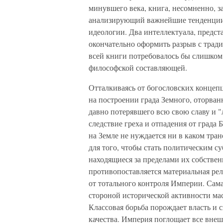
минувшего века, книга, несомненно, 
анализирующий важнейшие тенденции 
идеологии. Два интеллектуала, предс
окончательно оформить разрыв с тради
всей книги потребовалось бы слишком
философской составляющей.
Отталкиваясь от богословских концеп
на построении града Земного, оторван
давно потерявшего всю свою славу и "
следствие греха и отпадения от града
на Земле не нуждается ни в каком тр
для того, чтобы стать политическим су
находящиеся за пределами их собстве
противопоставляется материальная ре
от тотального контроля Империи. Сама
стороной исторической активности ма
Классовая борьба порождает власть и
качества. Империя поглощает все вне