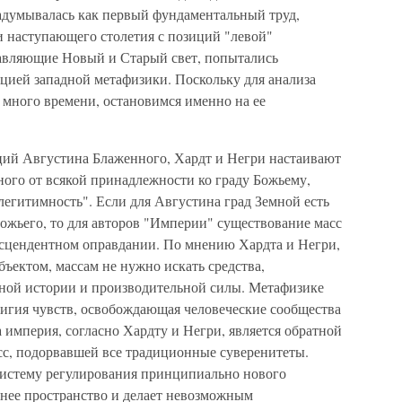
задумывалась как первый фундаментальный труд,
наступающего столетия с позиций "левой"
тавляющие Новый и Старый свет, попытались
цией западной метафизики. Поскольку для анализа
 много времени, остановимся именно на ее
ций Августина Блаженного, Хардт и Негри настаивают
ного от всякой принадлежности ко граду Божьему,
легитимность". Если для Августина град Земной есть
 Божьего, то для авторов "Империи" существование масс
ансцендентном оправдании. По мнению Хардта и Негри,
бъектом, массам не нужно искать средства,
нной истории и производительной силы. Метафизике
лигия чувств, освобождающая человеческие сообщества
 империя, согласно Хардту и Негри, является обратной
сс, подорвавшей все традиционные суверенитеты.
 систему регулирования принципиально нового
шнее пространство и делает невозможным