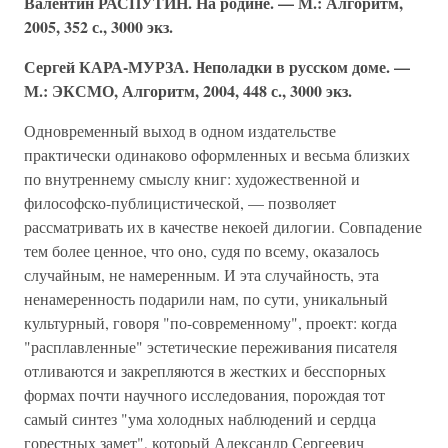
Валентин РАСПУТИН. На родине. — М.: Алгоритм,
2005, 352 с., 3000 экз.
Сергей КАРА-МУРЗА. Неполадки в русском доме. —
М.: ЭКСМО, Алгоритм, 2004, 448 с., 3000 экз.
Одновременный выход в одном издательстве
практически одинаково оформленных и весьма близких
по внутреннему смыслу книг: художественной и
философско-публицистической, — позволяет
рассматривать их в качестве некоей дилогии. Совпадение
тем более ценное, что оно, судя по всему, оказалось
случайным, не намеренным. И эта случайность, эта
ненамеренность подарили нам, по сути, уникальный
культурный, говоря "по-современному", проект: когда
"расплавленные" эстетические переживания писателя
отливаются и закрепляются в жестких и бесспорных
формах почти научного исследования, порождая тот
самый синтез "ума холодных наблюдений и сердца
горестных замет", который Александр Сергеевич