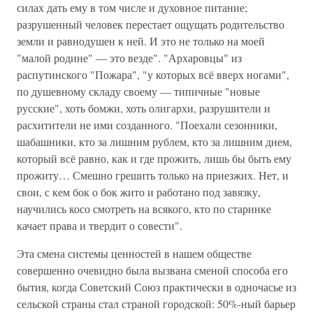
силах дать ему в том числе и духовное питание;
разрушенный человек перестает ощущать родительство
земли и равнодушен к ней. И это не только на моей
"малой родине" — это везде". "Архаровцы" из
распутинского "Пожара", "у которых всё вверх ногами",
по душевному складу своему — типичные "новые
русские", хоть бомжи, хоть олигархи, разрушители и
расхитители не ими созданного. "Поехали сезонники,
шабашники, кто за лишним рублем, кто за лишним днем,
который всё равно, как и где прожить, лишь бы быть ему
прожиту… Смешно грешить только на приезжих. Нет, и
свои, с кем бок о бок жито и работано под завязку,
научились косо смотреть на всякого, кто по старинке
качает права и твердит о совести".
Эта смена системы ценностей в нашем обществе
совершенно очевидно была вызвана сменой способа его
бытия, когда Советский Союз практически в одночасье из
сельской страны стал страной городской: 50%-ный барьер