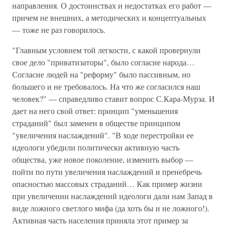
направления. О достоинствах и недостатках его работ —
причем не внешних, а методических и концептуальных
— тоже не раз говорилось.
"Главным условием той легкости, с какой провернули
свое дело "приватизаторы", было согласие народа…
Согласие людей на "реформу" было пассивным, но
большего и не требовалось. На что же согласился наш
человек?" — справедливо ставит вопрос С.Кара-Мурза. И
дает на него свой ответ: принцип "уменьшения
страданий" был заменен в обществе принципом
"увеличения наслаждений". "В ходе перестройки ее
идеологи убедили политически активную часть
общества, уже новое поколение, изменить выбор —
пойти по пути увеличения наслаждений и пренебречь
опасностью массовых страданий… Как пример жизни
при увеличении наслаждений идеологи дали нам Запад в
виде ложного светлого мифа (да хоть бы и не ложного!).
Активная часть населения приняла этот пример за