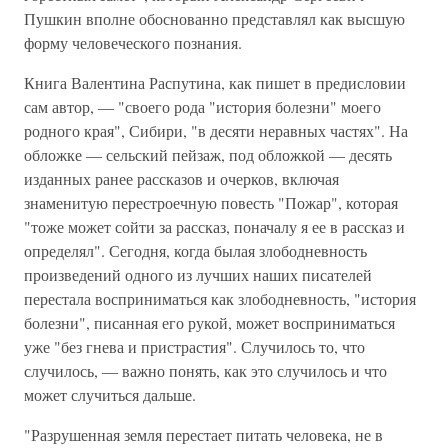
Пушкин вполне обоснованно представлял как высшую
форму человеческого познания.
Книга Валентина Распутина, как пишет в предисловии
сам автор, — "своего рода "история болезни" моего
родного края", Сибири, "в десяти неравных частях". На
обложке — сельский пейзаж, под обложкой — десять
изданных ранее рассказов и очерков, включая
знаменитую перестроечную повесть "Пожар", которая
"тоже может сойти за рассказ, поначалу я ее в рассказ и
определял". Сегодня, когда былая злободневность
произведений одного из лучших наших писателей
перестала восприниматься как злободневность, "история
болезни", писанная его рукой, может восприниматься
уже "без гнева и пристрастия". Случилось то, что
случилось, — важно понять, как это случилось и что
может случиться дальше.
"Разрушенная земля перестает питать человека, не в