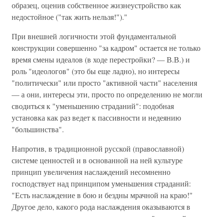
образец, оценив собственное жизнеустройство как
недостойное ("так жить нельзя!")."
При внешней логичности этой фундаментальной
конструкции совершенно "за кадром" остается не только
время смены идеалов (в ходе перестройки? — В.В.) и
роль "идеологов" (это бы еще ладно), но интересы
"политически" или просто "активной части" населения
— а они, интересы эти, просто по определению не могли
сводиться к "уменьшению страданий": подобная
установка как раз ведет к пассивности и недеянию
"большинства".
Напротив, в традиционной русской (православной)
системе ценностей и в основанной на ней культуре
принцип увеличения наслаждений несомненно
господствует над принципом уменьшения страданий:
"Есть наслаждение в бою и бездны мрачной на краю!"
Другое дело, какого рода наслаждения оказываются в