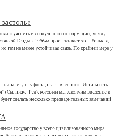
 застолье
к можно уяснить из полученной информации, между
ставкой Генды в 1956-м прослеживается слабенькая,
, но тем не менее устойчивая связь. По крайней мере у
ь к анализу памфлета, озаглавленного "Истина есть
я" (См. ниже. Ред), которым мы закончим введение к
будет сделать несколько предварительных замечаний
ГА
ьное государство у всего цивилизованного мира
. Русский арестант, сидит ли за что-то, или, как