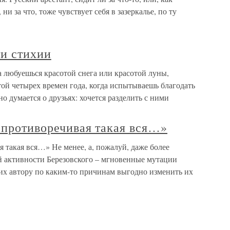
ни за что, тоже чувствует себя в зазеркалье, по ту
ти стихии
а любуешься красотой снега или красотой луны,
той четырех времен года, когда испытываешь благодать
но думается о друзьях: хочется разделить с ними
, противоречивая такая вся…»
я такая вся…» Не менее, а, пожалуй, даже более
й активности Березовского – мгновенные мутации
 их автору по каким-то причинам выгодно изменить их