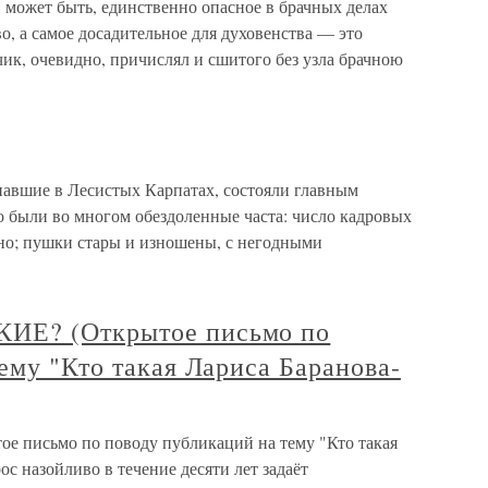
ожет быть, единственно опасное в брачных делах
о, а самое досадительное для духовенства — это
чик, очевидно, причислял и сшитого без узла брачною
упавшие в Лесистых Карпатах, состояли главным
о были во многом обездоленные часта: число кадровых
но; пушки стары и изношены, с негодными
ИЕ? (Открытое письмо по
ему "Кто такая Лариса Баранова-
письмо по поводу публикаций на тему "Кто такая
с назойливо в течение десяти лет задаёт