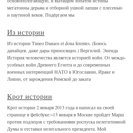
основопологающую, и вытащим лопатой истины
мегатонны дерьма и отборной ушной лапши с плесенью
и паутиной веков. Подёргаем мы
Из истории
Из истории Timeo Danaos et dona ferentes. (Боюсь
данайцев, даже дары приносящих.) Вергилий. Энеида
История человечества является историей войн. От междо­
усобных войн Древнего Египта и до современных
военных интервенций НАТО в Югославии, Ираке и
Ливии, от зарождения Римской до заката
Крот истории
Крот истории 2 января 2013 года я написал на своей
странице в фейсбуке:«13 января в Москве пройдет Марш
против подлецов с требованиями роспуска нелегитимной
Думы и отставки нелегального президента. Мой