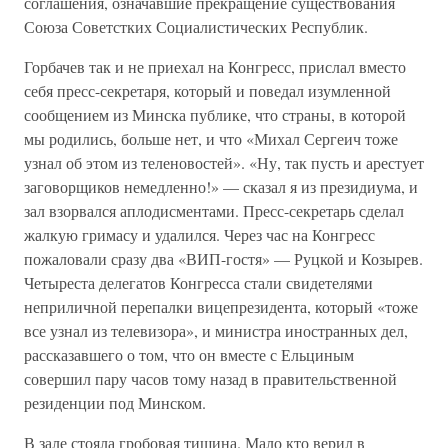
соглашения, означавшие прекращение существования
Союза Советстких Социалистических Республик.
Горбачев так и не приехал на Конгресс, прислал вместо
себя пресс-секретаря, который и поведал изумленной
сообщением из Минска публике, что страны, в которой
мы родились, больше нет, и что «Михал Сергеич тоже
узнал об этом из теленовостей». «Ну, так пусть и арестует
заговорщиков немедленно!» — сказал я из президиума, и
зал взорвался аплодисментами. Пресс-секретарь сделал
жалкую гримасу и удалился. Через час на Конгресс
пожаловали сразу два «ВИП-гостя» — Руцкой и Козырев.
Четыреста делегатов Конгресса стали свидетелями
неприличной перепалки вицепрезидента, который «тоже
все узнал из телевизора», и министра иностранных дел,
рассказавшего о том, что он вместе с Ельциным
совершил пару часов тому назад в правительственной
резиденции под Минском.
В зале стояла гробовая тишина. Мало кто верил в