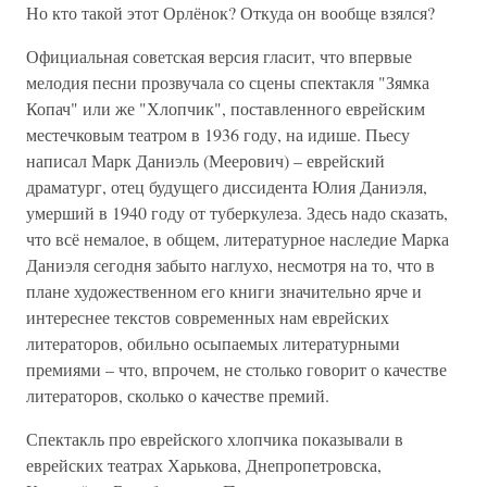
Но кто такой этот Орлёнок? Откуда он вообще взялся?
Официальная советская версия гласит, что впервые
мелодия песни прозвучала со сцены спектакля "Зямка
Копач" или же "Хлопчик", поставленного еврейским
местечковым театром в 1936 году, на идише. Пьесу
написал Марк Даниэль (Меерович) – еврейский
драматург, отец будущего диссидента Юлия Даниэля,
умерший в 1940 году от туберкулеза. Здесь надо сказать,
что всё немалое, в общем, литературное наследие Марка
Даниэля сегодня забыто наглухо, несмотря на то, что в
плане художественном его книги значительно ярче и
интереснее текстов современных нам еврейских
литераторов, обильно осыпаемых литературными
премиями – что, впрочем, не столько говорит о качестве
литераторов, сколько о качестве премий.
Спектакль про еврейского хлопчика показывали в
еврейских театрах Харькова, Днепропетровска,