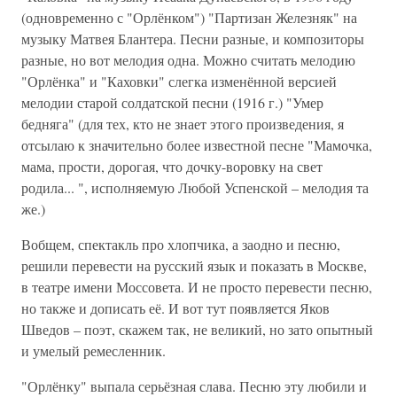
(одновременно с "Орлёнком") "Партизан Железняк" на
музыку Матвея Блантера. Песни разные, и композиторы
разные, но вот мелодия одна. Можно считать мелодию
"Орлёнка" и "Каховки" слегка изменённой версией
мелодии старой солдатской песни (1916 г.) "Умер
бедняга" (для тех, кто не знает этого произведения, я
отсылаю к значительно более известной песне "Мамочка,
мама, прости, дорогая, что дочку-воровку на свет
родила... ", исполняемую Любой Успенской – мелодия та
же.)
Вобщем, спектакль про хлопчика, а заодно и песню,
решили перевести на русский язык и показать в Москве,
в театре имени Моссовета. И не просто перевести песню,
но также и дописать её. И вот тут появляется Яков
Шведов – поэт, скажем так, не великий, но зато опытный
и умелый ремесленник.
"Орлёнку" выпала серьёзная слава. Песню эту любили и