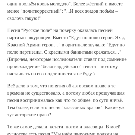
один прольём кровь молодую". Более жёсткий и вместе
менее "политкорректный": "...И всех жидов побьём –
сволочь такую!"
Песня "Русское поле" на поверку оказалась песней
партизан-шкуровцев. Вместо "Едут по полю герои. Эх да
Красной Армии герои…" в оригинале звучало: "Едут по
полю партизаны. С красными бандитами сражаться…".
(Впрочем, некоторые исследователи ставят под сомнение
происхождение "белогвардейского" текста – поэтому
настаивать на его подлинности я не буду.)
Всё дело в том, что понятия об авторском праве в те
времена не существовало, а потому любая прозвучавшая
песня воспринималась как что-то общее, по сути ничьё.
Тем более, если это песня "классовых врагов". Какие уж
тут авторские права?
То же самое делали, кстати, потом и власовцы. В моей
аудиотеке есть песня "Мы идём широкими полями на