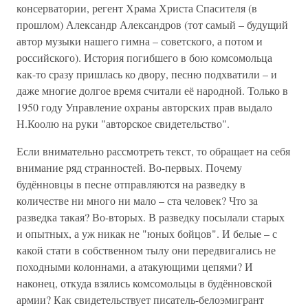
консерватории, регент Храма Христа Спасителя (в
прошлом) Александр Александров (тот самый – будущий
автор музыки нашего гимна – советского, а потом и
российского). История погибшего в бою комсомольца
как-то сразу пришлась ко двору, песню подхватили – и
даже многие долгое время считали её народной. Только в
1950 году Управление охраны авторских прав выдало
Н.Коолю на руки "авторское свидетельство".
Если внимательно рассмотреть текст, то обращает на себя
внимание ряд странностей. Во-первых. Почему
будённовцы в песне отправляются на разведку в
количестве ни много ни мало – ста человек? Что за
разведка такая? Во-вторых. В разведку посылали старых
и опытных, а уж никак не "юных бойцов". И белые – с
какой стати в собственном тылу они передвигались не
походными колоннами, а атакующими цепями? И
наконец, откуда взялись комсомольцы в будённовской
армии? Как свидетельствует писатель-белоэмигрант