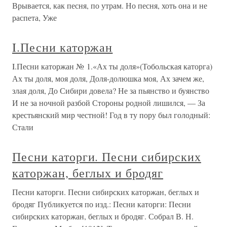
Врывается, как песня, по утрам. Но песня, хоть она и не
распета, Уже
I.Песни каторжан
I.Песни каторжан № 1.«Ах ты доля»(Тобольская каторга)
Ах ты доля, моя доля, Доля-долюшка моя, Ах зачем же,
злая доля, До Сибири довела? Не за пьянство и буянство
И не за ночной разбой Стороны родной лишился, — За
крестьянский мир честной! Год в ту пору был голодный:
Стали
Песни каторги. Песни сибирских
каторжан, беглых и бродяг
Песни каторги. Песни сибирских каторжан, беглых и
бродяг Публикуется по изд.: Песни каторги: Песни
сибирских каторжан, беглых и бродяг. Собрал В. Н.