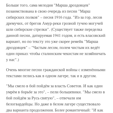
Больше того, сама мелодия "Марша дроздовцев"
позаимствована в свою очередь из песни "Марш
сибирских полков" – песня 1916 года. "Из-за гор, лесов
дремучих, от брегов Амур-реки грозной тучею могучей
шли сибирские стрелки". (Существует также переделка
данной песни, датируемая 1941 годом, и есть власовский
вариант, но по тексту это уже скорее ремейк "Марша
дроздовцев" – "Частым лесом, полем чистым их ведёт
один приказ: чтобы сталинским чекистам не хозяйничать
у нас".)
Очень многие песни гражданской войны с изменёнными
текстами пелись как в одном лагере, так и в другом.
"Мы смело в бой пойдём за власть Советов. И как один
умрём в борьбе за это", – пели большевики. "Мы смело в
бой пойдём за Русь святую", – отвечали им
белогвардейцы. Но даже в белом лагере существовало
два варианта продолжения. Более романтичный: "И как