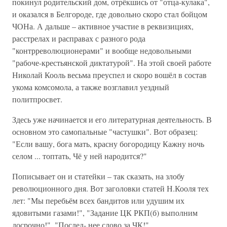
покинул родительский дом, отрёкшись от "отца-кулака",
и оказался в Белгороде, где довольно скоро стал бойцом
ЧОНа. А дальше – активное участие в реквизициях,
расстрелах и расправах с разного рода
"контрреволюционерами" и вообще недовольными
"рабоче-крестьянской диктатурой". На этой своей работе
Николай Кооль весьма преуспел и скоро вошёл в состав
укома комсомола, а также возглавил уездный
политпросвет.
Здесь уже начинается и его литературная деятельность. В
основном это самопальные "частушки". Вот образец:
"Если вашу, бога мать, красну богородицу Кажну ночь
селом ... топтать, Чё у ней народится?"
Пописывает он и статейки – так сказать, на злобу
революционного дня. Вот заголовки статей Н.Кооля тех
лет: "Мы перебьём всех бандитов или удушим их
ядовитыми газами!", "Задание ЦК РКП(б) выполним
досрочно!", "Послед- нее слово за ЧК!"