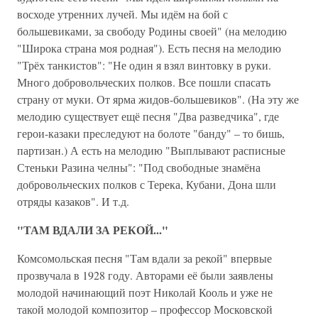
восходе утренних лучей. Мы идём на бой с
большевиками, за свободу Родины своей" (на мелодию
"Широка страна моя родная"). Есть песня на мелодию
"Трёх танкистов": "Не один я взял винтовку в руки.
Много добровольческих полков. Все пошли спасать
страну от муки. От ярма жидов-большевиков". (На эту же
мелодию существует ещё песня "Два разведчика", где
герои-казаки преследуют на болоте "банду" – то бишь,
партизан.) А есть на мелодию "Выплывают расписные
Стеньки Разина челны": "Под свободные знамёна
добровольческих полков с Терека, Кубани, Дона шли
отряды казаков". И т.д.
"ТАМ ВДАЛИ ЗА РЕКОЙ..."
Комсомольская песня "Там вдали за рекой" впервые
прозвучала в 1928 году. Авторами её были заявлены
молодой начинающий поэт Николай Кооль и уже не
такой молодой композитор – профессор Московской