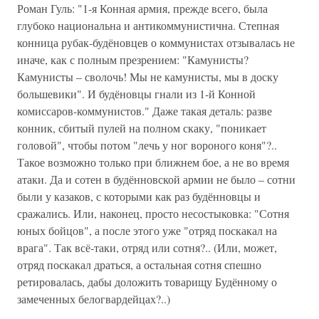
Роман Гуль: "1-я Конная армия, прежде всего, была
глубоко национальна и антикоммунистична. Степная
конница рубак-будёновцев о коммунистах отзывалась не
иначе, как с полным презрением: "Камунисты?
Камунисты – сволочь! Мы не камунисты, мы в доску
большевики". И будёновцы гнали из 1-й Конной
комиссаров-коммунистов." Даже такая деталь: разве
конник, сбитый пулей на полном скаку, "поникает
головой", чтобы потом "лечь у ног вороного коня"?..
Такое возможно только при ближнем бое, а не во время
атаки. Да и сотен в будённовской армии не было – сотни
были у казаков, с которыми как раз будённовцы и
сражались. Или, наконец, просто несостыковка: "Сотня
юных бойцов", а после этого уже "отряд поскакал на
врага". Так всё-таки, отряд или сотня?.. (Или, может,
отряд поскакал драться, а остальная сотня спешно
ретировалась, дабы доложить товарищу Будённому о
замеченных белогвардейцах?..)