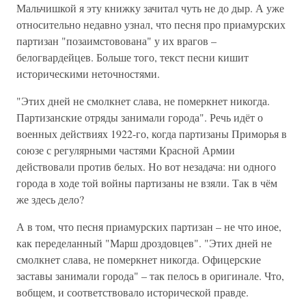
Мальчишкой я эту книжку зачитал чуть не до дыр. А уже
относительно недавно узнал, что песня про приамурских
партизан "позаимстовована" у их врагов –
белогвардейцев. Больше того, текст песни кишит
историческими неточностями.
"Этих дней не смолкнет слава, не померкнет никогда.
Партизанские отряды занимали города". Речь идёт о
военных действиях 1922-го, когда партизаны Приморья в
союзе с регулярными частями Красной Армии
действовали против белых. Но вот незадача: ни одного
города в ходе той войны партизаны не взяли. Так в чём
же здесь дело?
А в том, что песня приамурских партизан – не что иное,
как переделанный "Марш дроздовцев". "Этих дней не
смолкнет слава, не померкнет никогда. Офицерские
заставы занимали города" – так пелось в оригинале. Что,
вобщем, и соответствовало исторической правде.