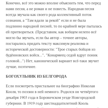
Конечно, всё это можно вполне объяснить тем, что перед
нами песня, а не роман и не повесть. Народная песня
всегда звучала как своего рода коллективный поток
сознания, а "Там вдали за рекой" если и не была
подлинно народной песней, то по крайней мере пыталась
ей притвориться. (Представим, как вобщем нелепо всё
могло бы звучать, если бы автор – точнее авторы,
постарались придать тексту максимум реализма и
исторической достоверности: "Трое старых бойцов из
будённовских войск...", "Конармеец седой вдруг поник
головой...") Нет, канонический вариант всё-таки звучит
лучше, поэтичнее.
БОГОХУЛЬНИК ИЗ БЕЛГОРОДА
Если посмотреть пристальнее на биографию Николая
Кооля, то поэзии в ней немного. Родился он четвёртого
декабря 1903 года в Боровичском уезде Новгородской
губернии. В 1919 году шестнадцатилетний Кооль