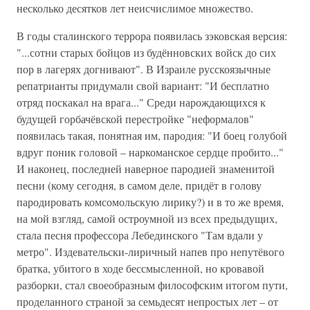
несколько десятков лет неисчислимое множество.
В годы сталинского террора появилась зэковская версия:
"...сотни старых бойцов из будённовских войск до сих
пор в лагерях догнивают". В Израиле русскоязычные
репатрианты придумали свой вариант: "И бесплатно
отряд поскакал на врага..." Среди нарождающихся к
будущей горбачёвской перестройке "неформалов"
появилась такая, понятная им, пародия: "И боец голубой
вдруг поник головой – наркоманское сердце пробито..."
И наконец, последней наверное пародией знаменитой
песни (кому сегодня, в самом деле, придёт в голову
пародировать комсомольскую лирику?) и в то же время,
на мой взгляд, самой остроумной из всех предыдущих,
стала песня профессора Лебединского "Там вдали у
метро". Издевательски-лиричный напев про непутёвого
братка, убитого в ходе бессмысленной, но кровавой
разборки, стал своеобразным философским итогом пути,
проделанного страной за семьдесят непростых лет – от