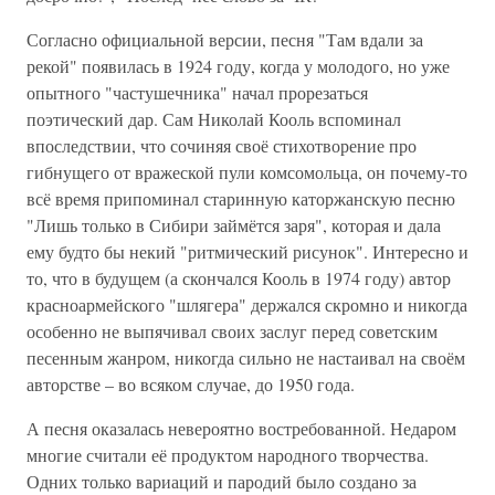
Согласно официальной версии, песня "Там вдали за
рекой" появилась в 1924 году, когда у молодого, но уже
опытного "частушечника" начал прорезаться
поэтический дар. Сам Николай Кооль вспоминал
впоследствии, что сочиняя своё стихотворение про
гибнущего от вражеской пули комсомольца, он почему-то
всё время припоминал старинную каторжанскую песню
"Лишь только в Сибири займётся заря", которая и дала
ему будто бы некий "ритмический рисунок". Интересно и
то, что в будущем (а скончался Кооль в 1974 году) автор
красноармейского "шлягера" держался скромно и никогда
особенно не выпячивал своих заслуг перед советским
песенным жанром, никогда сильно не настаивал на своём
авторстве – во всяком случае, до 1950 года.
А песня оказалась невероятно востребованной. Недаром
многие считали её продуктом народного творчества.
Одних только вариаций и пародий было создано за