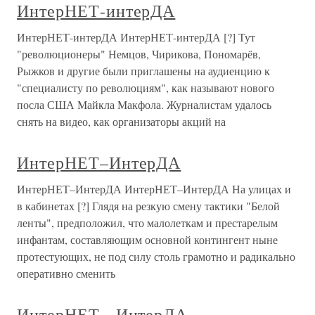
ИнтерНЕТ-интерДА
ИнтерНЕТ-интерДА ИнтерНЕТ-интерДА [?] Тут
"революционеры" Немцов, Чирикова, Пономарёв,
Рыжков и другие были приглашены на аудиенцию к
"специалисту по революциям", как называют нового
посла США Майкла Макфола. Журналистам удалось
снять на видео, как организаторы акций на
ИнтерНЕТ–ИнтерДА
ИнтерНЕТ–ИнтерДА ИнтерНЕТ–ИнтерДА На улицах и
в кабинетах [?] Глядя на резкую смену тактики "Белой
ленты", предположил, что малолеткам и престарелым
инфантам, составляющим основной контингент ныне
протестующих, не под силу столь грамотно и радикально
оперативно сменить
ИнтерНЕТ - ИнтерДА