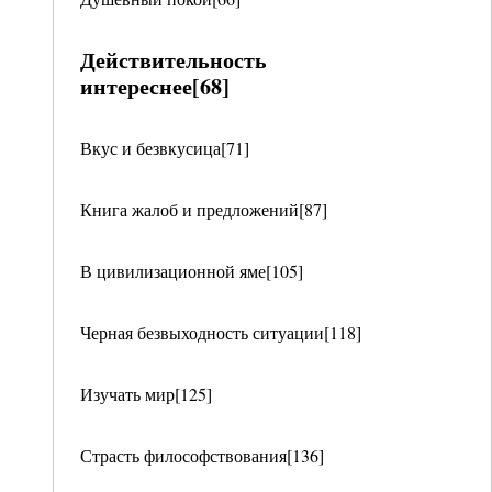
Действительность
интереснее[68]
Вкус и безвкусица[71]
Книга жалоб и предложений[87]
В цивилизационной яме[105]
Черная безвыходность ситуации[118]
Изучать мир[125]
Страсть философствования[136]