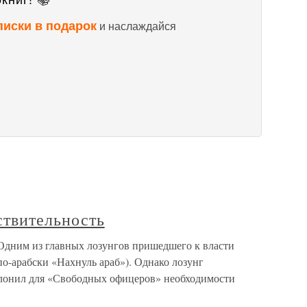
книг! 📚
писки в подарок
и наслаждайся
ствительность
 Одним из главных лозунгов пришедшего к власти
о-арабски «Нахнуль араб»). Однако лозунг
слонил для «Свободных офицеров» необходимости