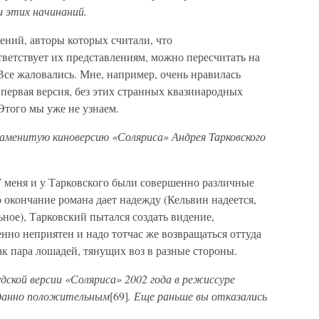
и этих начинаний.
ений, авторы которых считали, что
ветствует их представлениям, можно пересчитать на
 Все жаловались. Мне, например, очень нравилась
первая версия, без этих странных квазинародных
Этого мы уже не узнаем.
наменитую киноверсию «Соляриса» Андрея Тарковского
У меня и у Тарковского были совершенно различные
то окончание романа дает надежду (Кельвин надеется,
ьное), Тарковский пытался создать видение,
енно неприятен и надо тотчас же возвращаться оттуда
к пара лошадей, тянущих воз в разные стороны.
удской версии «Соляриса» 2002 года в режиссуре
иданно положительным
[69]
. Еще раньше вы отказались