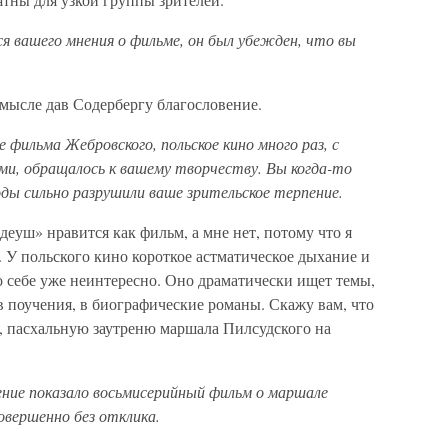
ся вашего мнения о фильме, он был убежден, что вы
смысле дав Содербергу благословение.
 фильма Жебровского, польское кино много раз, с
ми, обращалось к вашему творчеству. Вы когда-то
оды сильно разрушили ваше зрительское терпение.
адеуш» нравится как фильм, а мне нет, потому что я
 У польского кино короткое астматическое дыхание и
о себе уже неинтересно. Оно драматически ищет темы,
 в поучения, в биографические романы. Скажу вам, что
р, пасхальную заутреню маршала Пилсудского на
ение показало восьмисерийный фильм о маршале
вершенно без отклика.