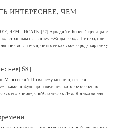
ИТЬ ИНТЕРЕСНЕЕ, ЧЕМ
Е, ЧЕМ ПИСАТЬ»[52] Аркадий и Борис Стругацкие
 под странным названием «Жиды города Питера, или
авшие смогли воспринять ее как своего рода картинку
еснее[68]
аш Мацеевский. По вашему мнению, есть ли в
ма какое-нибудь произведение, которое особенно
илась его киноверсия?Станислав Лем. Я никогда над
времени
с того, что даже в эти несколько лет не было никаких