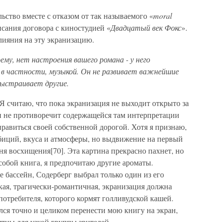
льство вместе с отказом от так называемого «
moral
сания договора с киностудией «
Двадцатый век Фокс
».
влияния на эту экранизацию.
ему, нет настроения вашего романа - у него
, в частности, музыкой. Он не развивает важнейшие
выстраивает другие.
Я считаю, что пока экранизация не выходит открыто за
 и не противоречит содержащейся там интерпретации
правиться своей собственной дорогой. Хотя я признаю,
биций, вкуса и атмосферы, но выдвижение на первый
я восхищения[70]. Эта картина прекрасно пахнет, но
 собой книга, я предпочитаю другие ароматы.
е бассейн, Содерберг выбрал только один из его
акая, трагически-романтичная, экранизация должна
отребителя, которого кормят голливудской кашей.
лся точно и целиком перенести мою книгу на экран,
ятны для узкой группы зрителей.