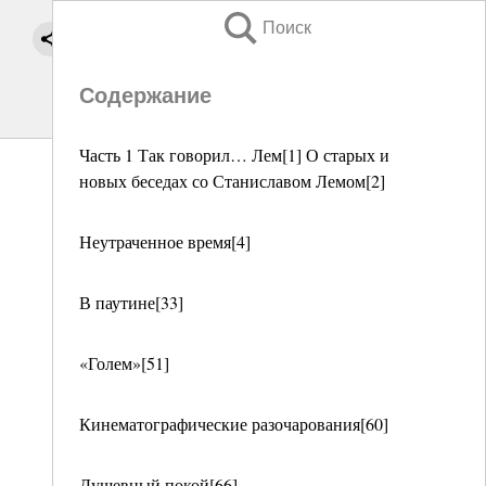
Поиск
Содержание
Часть 1 Так говорил… Лем[1] О старых и
новых беседах со Станиславом Лемом[2]
Неутраченное время[4]
В паутине[33]
«Голем»[51]
Кинематографические разочарования[60]
Душевный покой[66]