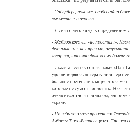
- Содерберг, похоже, необычайно боял
высмеете его версию.
- Я снял с него вину, в определенном 
- Жебровского вы «не простили». Кроме
фатальными, как правило, результата
говорили, что эти фильмы на долгие г
- Скажем честно: есть те, кому «Пан Т
удовлетворяюсь литературной версией.
большие претензии к миру, что само п
которые не сумеет воплотить. Убегает
очень неохотно я принял бы, наприме
экране.
- Но ведь это уже произошло! Телевид
Анджея Тшос-Раставецкого. Прошел со