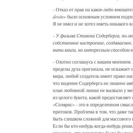
- Отказ от прав на какое-либо вмешате
droits
» было основным условием подпи
Я не имел и не хотел иметь никакого 
- У фильма Стивена Содерберга, по-мо
собственное настроение, создаваемое
нити книги, но интересным способом 
- Охотно соглашусь с вашим мнением. 
пределы духа оригинала, не искажает
мира, любой создатель имеет право на
что видение Содерберга не лишено ам
план любовной линии не вызвало у мен
из целого букета, какой предоставляет
«Солярис» - это в определенном смысл
притоков. Проблема в том, что даже т
быть слишком сложной для массового п
Если бы кто-нибудь когда-нибудь реши
опасаюсь, что результаты были бы пон