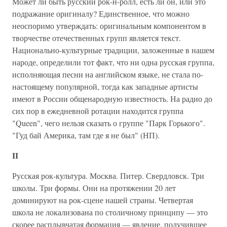
Может ли быть русский рок-н-ролл, есть ли он, или это
подражание оригиналу? Единственное, что можно
неоспоримо утверждать: оригинальным компонентом в
творчестве отечественных групп является текст.
Национально-культурные традиции, заложенные в нашем
народе, определили тот факт, что ни одна русская группа,
исполняющая песни на английском языке, не стала по-
настоящему популярной, тогда как западные артисты
имеют в России общенародную известность. На радио до
сих пор в ежедневной ротации находится группа
"Queen", чего нельзя сказать о группе "Парк Горького".
"Гуд бай Америка, там где я не был" (НП).
II
Русская рок-культура. Москва. Питер. Свердловск. Три
школы. Три формы. Они на протяжении 20 лет
доминируют на рок-сцене нашей страны. Четвертая
школа не локализована по столичному принципу — это
скорее расплывчатая формация — явление, получившее