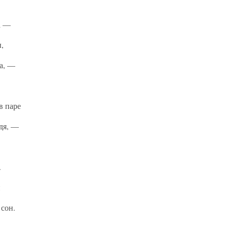
а —
,
а, —
в паре
дя, —
.
и
 сон.
 —