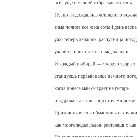
все гуще и черней отбрасывают тень.
Ну, вот и дождались летального исход
зима почила всё ж на сотый день весны
ужо теперь держись, распутница погод
уж лето точит нож на наждаке луны.
И каждый выбирай — с какою тварью 
станцуешь первый вальс,немного пого
когда повеса май сыграет на гитаре
и задрожит асфальт под струями дождя
Признания весны обманчивы и хрупк
как многолюдье льдов, растаявших как
На свет извлечены коротенькие юбки