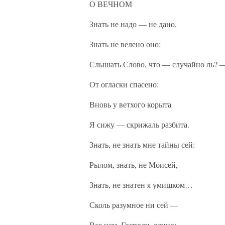
О ВЕЧНОМ
Знать не надо — не дано,
Знать не велено оно:
Слышать Слово, что — случайно ль? 
От огласки спасено:
Вновь у ветхого корыта
Я сижу — скрижаль разбита.
Знать, не знать мне тайны сей:
Рылом, знать, не Моисей,
Знать, не знатен я умишком…
Сколь разумное ни сей —
Все нам, Господи, едино: