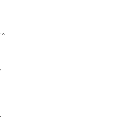
ке.
ь
е