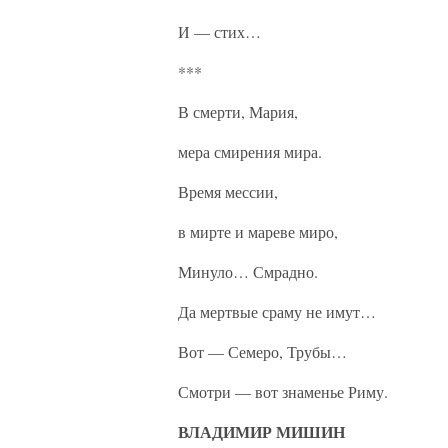
И — стих…
***
В смерти, Мария,
мера смирения мира.
Время мессии,
в мирте и мареве миро,
Минуло… Смрадно.
Да мертвые сраму не имут…
Вот — Семеро, Трубы…
Смотри — вот знаменье Риму.
ВЛАДИМИР МИШИН