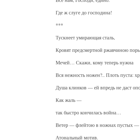
Где ж слуге до господина!
***
Тускнеет умирающая сталь,
Кровят предсмертной ржавчиною пор
Мечей… Скажи, кому теперь нужна
Вся нежность ножен?.. Плоть пуста: х
Душа клинков — ей впредь не даст оп
Как жаль —
так быстро кончилась война…
Ветер — флейтою в ножнах пустых —
Атональный мотив.