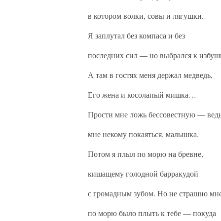
в котором волки, совы и лягушки.
Я заплутал без компаса и без
последних сил — но выбрался к избуш
А там в гостях меня держал медведь,
Его жена и косолапый мишка…
Прости мне ложь бессовестную — вед
мне некому покаяться, малышка.
Потом я плыл по морю на бревне,
кишащему голодной барракудой
с громадным зубом. Но не страшно мн
по морю было плыть к тебе — покуда