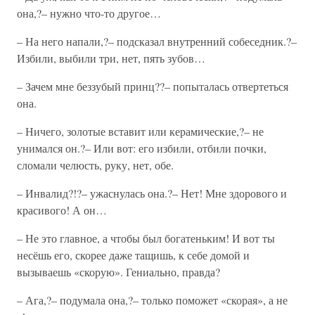
она,?– нужно что-то другое…
– На него напали,?– подсказал внутренний собеседник.?–
Избили, выбили три, нет, пять зубов…
– Зачем мне беззубый принц??– попыталась отвертеться
она.
– Ничего, золотые вставит или керамические,?– не
унимался он.?– Или вот: его избили, отбили почки,
сломали челюсть, руку, нет, обе.
– Инвалид?!?– ужаснулась она.?– Нет! Мне здорового и
красивого! А он…
– Не это главное, а чтобы был богатеньким! И вот ты
несёшь его, скорее даже тащишь, к себе домой и
вызываешь «скорую». Гениально, правда?
– Ага,?– подумала она,?– только поможет «скорая», а не