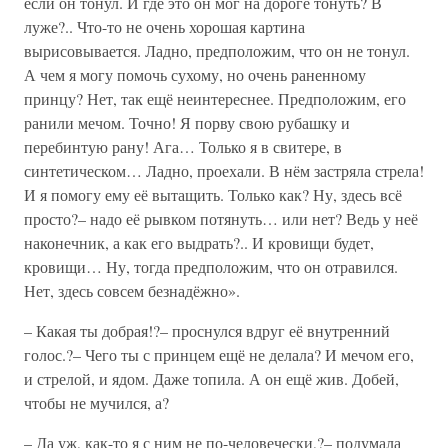
если он тонул. И где это он мог на дороге тонуть? В
луже?.. Что-то не очень хорошая картина
вырисовывается. Ладно, предположим, что он не тонул.
А чем я могу помочь сухому, но очень раненному
принцу? Нет, так ещё неинтереснее. Предположим, его
ранили мечом. Точно! Я порву свою рубашку и
перебинтую рану! Ага… Только я в свитере, в
синтетическом… Ладно, проехали. В нём застряла стрела!
И я помогу ему её вытащить. Только как? Ну, здесь всё
просто?– надо её рывком потянуть… или нет? Ведь у неё
наконечник, а как его выдрать?.. И кровищи будет,
кровищи… Ну, тогда предположим, что он отравился.
Нет, здесь совсем безнадёжно».
– Какая ты добрая!?– проснулся вдруг её внутренний
голос.?– Чего ты с принцем ещё не делала? И мечом его,
и стрелой, и ядом. Даже топила. А он ещё жив. Добей,
чтобы не мучился, а?
– Да уж, как-то я с ним не по-человечески,?– подумала