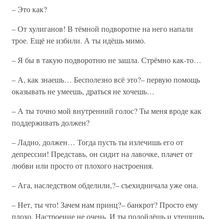
– Это как?
– От хулиганов! В тёмной подворотне на него напали
трое. Ещё не избили. А ты идёшь мимо.
– Я бы в такую подворотню не зашла. Стрёмно как-то…
– А, как знаешь… Бесполезно всё это?– первую помощь
оказывать не умеешь, драться не хочешь…
– А ты точно мой внутренний голос? Ты меня вроде как
поддерживать должен?
– Ладно, должен… Тогда пусть ты излечишь его от
депрессии! Представь, он сидит на лавочке, плачет от
любви или просто от плохого настроения.
– Ага, наследством обделили,?– съехидничала уже она.
– Нет, ты что! Зачем нам принц?– банкрот? Просто ему
плохо. Настроение не очень. И ты подойдёшь и утешишь,