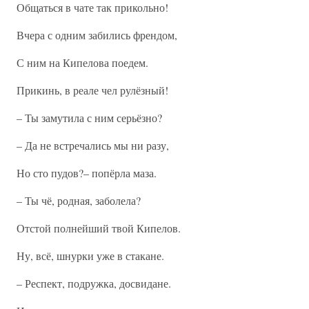
Общаться в чате так прикольно!
Вчера с одним забились френдом,
С ним на Кипелова поедем.
Прикинь, в реале чел рулёзный!
– Ты замутила с ним серьёзно?
– Да не встречались мы ни разу,
Но сто пудов?– попёрла маза.
– Ты чё, родная, заболела?
Отстой полнейший твой Кипелов.
Ну, всё, шнурки уже в стакане.
– Респект, подружка, досвидане.