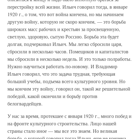
перестройку всей жизни. Ильич говорил тогда, в январе
1920 г., о том, что вот война кончена, но мы начинаем
другую войну, которую не скоро кончим, — это борьба
широких масс рабочих и крестьян за просвещенную,
светлую, здоровую, сытую Россию. Борьба эта будет
долгая, подчеркивал Ильич. Мы легко сбросили царя,
сбросили в несколько часов. Помещиков и капиталистов
мы сбросили в несколько недель. И это только полработы.
Нужно научиться работать по-новому. И Владимир
Ильич говорил, что это задача трудная, требующая
большой учебы, подъема всего культурного уровня. Но
мы кончим эту войну, говорил он, такой же решительной
победой, какой окончили и борьбу против
белогвардейцев.
У нас за время, протекшее с января 1920 г., много побед и
на фронте культурного строительства. Лицо нашей
страны стало иное — мы все это знаем. Но великая
борьба, о которой говорил тогда Ильич, еще не кончена,