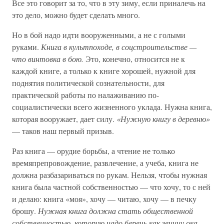
Все это говорит за то, что в эту зиму, если приналечь на
это дело, можно будет сделать много.
Но в бой надо идти вооруженными, а не с голыми
руками.
Книга в культпоходе, в соцстроительстве —
что винтовка в бою.
Это, конечно, относится не к
каждой книге, а только к книге хорошей, нужной для
поднятия политической сознательности, для
практической работы по налаживанию по-
социалистически всего жизненного уклада. Нужна книга,
которая вооружает, дает силу.
«Нужную книгу в деревню»
— таков наш первый призыв.
Раз книга — орудие борьбы, а чтение не только
времяпрепровождение, развлечение, а учеба, книга не
должна разбазариваться по рукам. Нельзя, чтобы нужная
книга была частной собственностью — что хочу, то с ней
и делаю: книга «моя», хочу — читаю, хочу — в печку
брошу.
Нужная книга должна стать общественной
собственностью, которую надо беречь как зеницу ока.