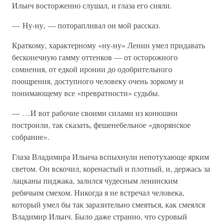
Ильич восторженно слушал, и глаза его сияли.
— Ну-ну, — поторапливал он мой рассказ.
Краткому, характерному «ну-ну» Ленин умел придавать
бесконечную гамму оттенков — от осторожного
сомнения, от едкой иронии до одобрительного
поощрения, доступного человеку очень зоркому и
понимающему все «превратности» судьбы.
— …И вот рабочие своими силами из конюшни
построили, так сказать, фешенебельное «дворянское
собрание».
Глаза Владимира Ильича вспыхнули непотухающе ярким
светом. Он вскочил, коренастый и плотный, и, держась за
лацканы пиджака, залился чудесным ленинским
ребячьим смехом. Никогда я не встречал человека,
который умел бы так заразительно смеяться, как смеялся
Владимир Ильич. Было даже странно, что суровый