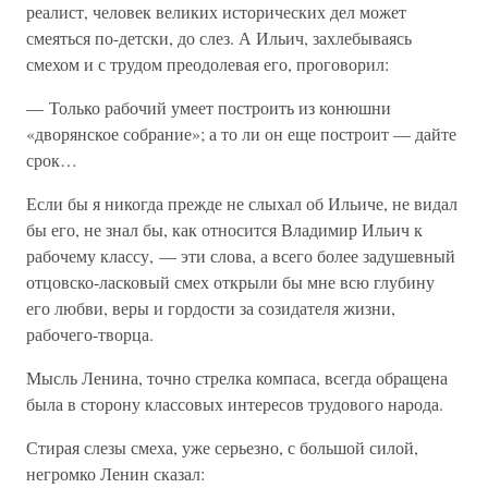
реалист, человек великих исторических дел может
смеяться по-детски, до слез. А Ильич, захлебываясь
смехом и с трудом преодолевая его, проговорил:
— Только рабочий умеет построить из конюшни
«дворянское собрание»; а то ли он еще построит — дайте
срок…
Если бы я никогда прежде не слыхал об Ильиче, не видал
бы его, не знал бы, как относится Владимир Ильич к
рабочему классу, — эти слова, а всего более задушевный
отцовско-ласковый смех открыли бы мне всю глубину
его любви, веры и гордости за созидателя жизни,
рабочего-творца.
Мысль Ленина, точно стрелка компаса, всегда обращена
была в сторону классовых интересов трудового народа.
Стирая слезы смеха, уже серьезно, с большой силой,
негромко Ленин сказал: