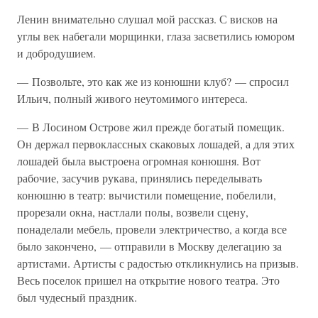
Ленин внимательно слушал мой рассказ. С висков на
углы век набегали морщинки, глаза засветились юмором
и добродушием.
— Позвольте, это как же из конюшни клуб? — спросил
Ильич, полный живого неутомимого интереса.
— В Лосином Острове жил прежде богатый помещик.
Он держал первоклассных скаковых лошадей, а для этих
лошадей была выстроена огромная конюшня. Вот
рабочие, засучив рукава, принялись переделывать
конюшню в театр: вычистили помещение, побелили,
прорезали окна, настлали полы, возвели сцену,
понаделали мебель, провели электричество, а когда все
было закончено, — отправили в Москву делегацию за
артистами. Артисты с радостью откликнулись на призыв.
Весь поселок пришел на открытие нового театра. Это
был чудесный праздник.