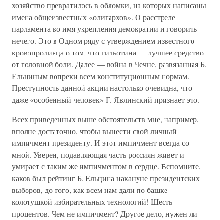
хозяйство превратилось в обломки, на которых написаны
имена общеизвестных «олигархов». О расстреле
парламента во имя укрепления демократии и говорить
нечего. Это в Одном ряду с утверждением известного
кровопроливца о том, что гильотина — лучшее средство
от головной боли. Далее — война в Чечне, развязанная Б.
Ельциным вопреки всем конституционным нормам.
Преступность данной акции настолько очевидна, что
даже «особенный человек» Г. Явлинский признает это.
Всех приведенных выше обстоятельств мне, например,
вполне достаточно, чтобы вынести свой личный
импичмент президенту. И этот импичмент всегда со
мной. Уверен, подавляющая часть россиян живет и
умирает с таким же импичментом в сердце. Вспомните,
каков был рейтинг Б. Ельцина накануне президентских
выборов, до того, как всем нам дали по башке
колотушкой избирательных технологий! Шесть
процентов. Чем не импичмент? Другое дело, нужен ли