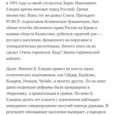
в 1991 году со мной согласится: Борис Николаевич
Ельцин крепко виноват перед Россией. Грехов
множество. Взять тот же развал Союза. Президент
РСФСР, подписывая беловежские бумаженции, был
обязан хотя бы обозначить права России на Крым и
казачьи области Казахстана, добиться гарантий для —
русского населения, брошенного на поругание в
этнократических республиках. Ничего этого он не
сделал. Очень торопился. Куда? Занять горбачевский
кабинет.
Далее. Именно Б. Ельцин привел во власть таких
политических недотыкомок, как Гайдар, Бурбулис,
Козырев, Немцов, Чубайс, и многих других. По их вине
давно назревшие реформы были превращены в
обираловку, а приватизация в грабеж. По вине Б.
Ельцина десять лет планета с изумлением наблюдает
невиданное саморазрушение могучей некогда державы. В
результате обнищавшее население вымирает, а народное