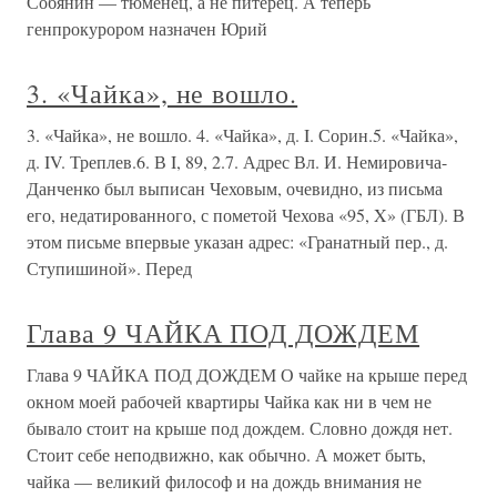
Собянин — тюменец, а не питерец. А теперь
генпрокурором назначен Юрий
3. «Чайка», не вошло.
3. «Чайка», не вошло. 4. «Чайка», д. I. Сорин.5. «Чайка»,
д. IV. Треплев.6. В I, 89, 2.7. Адрес Вл. И. Немировича-
Данченко был выписан Чеховым, очевидно, из письма
его, недатированного, с пометой Чехова «95, X» (ГБЛ). В
этом письме впервые указан адрес: «Гранатный пер., д.
Ступишиной». Перед
Глава 9 ЧАЙКА ПОД ДОЖДЕМ
Глава 9 ЧАЙКА ПОД ДОЖДЕМ О чайке на крыше перед
окном моей рабочей квартиры Чайка как ни в чем не
бывало стоит на крыше под дождем. Словно дождя нет.
Стоит себе неподвижно, как обычно. А может быть,
чайка — великий философ и на дождь внимания не