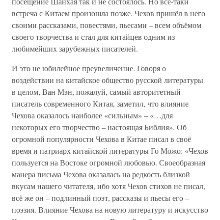
посещение Шанхая так и не состоялось. Но всё-таки
встреча с Китаем произошла позже. Чехов пришёл в него
своими рассказами, повестями, пьесами – всем объёмом
своего творчества и стал для китайцев одним из
любимейших зарубежных писателей.
И это не юбилейное преувеличение. Говоря о
воздействии на китайское общество русской литературы
в целом, Ван Мэн, пожалуй, самый авторитетный
писатель современного Китая, заметил, что влияние
Чехова оказалось наиболее «сильным» – «…для
некоторых его творчество – настоящая Библия». Об
огромной популярности Чехова в Китае писал в своё
время и патриарх китайской литературы Го Можо: «Чехов
пользуется на Востоке огромной любовью. Своеобразная
манера письма Чехова оказалась на редкость близкой
вкусам нашего читателя, ибо хотя Чехов стихов не писал,
всё же он – подлинный поэт, рассказы и пьесы его –
поэзия. Влияние Чехова на новую литературу и искусство