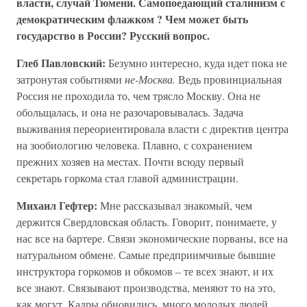
власти, случай Тюмени. Самопоедающий сталинизм с
демократическим флажком ? Чем может быть
государство в России? Русский вопрос.
Глеб Павловский:
Безумно интересно, куда идет пока не
затронутая событиями
не-Москва.
Ведь провинциальная
Россия не проходила то, чем трясло Москву. Она не
обольщалась, и она не разочаровывалась. Задача
выживания переориентировала власти с директив центра
на зообиологию человека. Плавно, с сохранением
прежних хозяев на местах. Почти всюду первый
секретарь горкома стал главой администрации.
Михаил Гефтер:
Мне рассказывал знакомый, чем
держится Свердловская область. Говорит, понимаете, у
нас все на бартере. Связи экономические порваны, все на
натуральном обмене. Самые предприимчивые бывшие
инструктора горкомов и обкомов – те всех знают, и их
все знают. Связывают производства, меняют то на это,
как могут. Кадры обновились, много молодых людей.