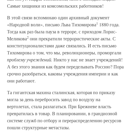
Самые хищники из комсомольских работников!
В этой связи вспоминаю один архивный документ
1
«Народной воли», письмо Льва Тихомирова
1880 года.
Тогда как раз была пауза в терроре, с приходом Лорис-
2
Меликова
они прекратили террористические акты. С
конституционалистами даже связались. И есть письмо
Тихомирова о том, что мы, революционеры, проморгали
проблему учреждений.
Никто у нас не знает учреждений!
А без этого знания как будем переделывать Россию? Пора
срочно разобраться, каковы учреждения империи и как
они работают.
Та гигантская махина сталинская, которая по приказу
могла за день перебросить завод по воздуху на
вертолетах, стала разлагаться. При Брежневе власть
превратилась в товар. В планировании, в грандиозной
системе служб по отбору и перераспределению ресурсов
пошли структурные метастазы.