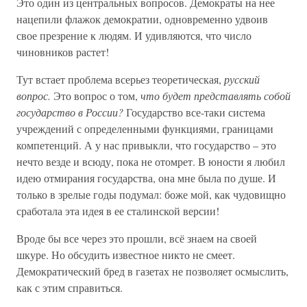
Это один из центральных вопросов. Демократы на нее
нацепили флажок демократии, одновременно удвоив
свое презрение к людям. И удивляются, что число
чиновников растет!
Тут встает проблема всерьез теоретическая,
русский
вопрос.
Это вопрос о том,
что будет представлять собой
государство в России?
Государство все-таки система
учреждений с определенными функциями, границами
компетенций. А у нас привыкли, что государство – это
нечто везде и всюду, пока не отомрет. В юности я любил
идею отмирания государства, она мне была по душе. И
только в зрелые годы подумал: боже мой, как чудовищно
сработала эта идея в ее сталинской версии!
Вроде бы все через это прошли, всё знаем на своей
шкуре. Но обсудить известное никто не смеет.
Демократический бред в газетах не позволяет осмыслить,
как с этим справиться.