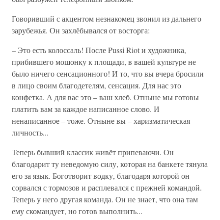
Говоривший с акцентом незнакомец звонил из дальнего
зарубежья. Он захлёбывался от восторга:
– Это есть колоссаль! После Pussi Riot и художника,
прибившего мошонку к площади, в вашей культуре не
было ничего сенсационного! И то, что вы вчера бросили
в лицо своим благодетелям, сенсация. Для нас это
конфетка. А для вас это – ваш хлеб. Отныне мы готовы
платить вам за каждое написанное слово. И
ненаписанное – тоже. Отныне вы – харизматическая
личность...
Теперь бывший классик живёт припеваючи. Он
благодарит ту неведомую силу, которая на банкете тянула
его за язык. Боготворит водку, благодаря которой он
сорвался с тормозов и расплевался с прежней командой.
Теперь у него другая команда. Он не знает, что она там
ему скомандует, но готов выполнить...