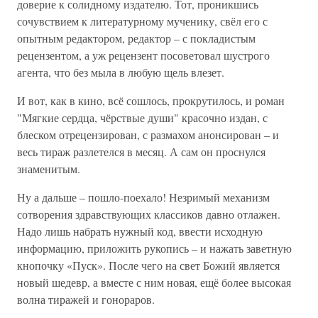
доверие к солидному издателю. Тот, проникшись
сочувствием к литературному мученику, свёл его с
опытным редактором, редактор – с покладистым
рецензентом, а уж рецензент посоветовал шустрого
агента, что без мыла в любую щель влезет.
И вот, как в кино, всё сошлось, прокрутилось, и роман
"Мягкие сердца, чёрствые души" красочно издан, с
блеском отрецензирован, с размахом анонсирован – и
весь тираж разлетелся в месяц. А сам он проснулся
знаменитым.
Ну а дальше – пошло-поехало! Незримый механизм
сотворения здравствующих классиков давно отлажен.
Надо лишь набрать нужный код, ввести исходную
информацию, приложить рукопись – и нажать заветную
кнопочку «Пуск». После чего на свет Божий является
новый шедевр, а вместе с ним новая, ещё более высокая
волна тиражей и гонораров.