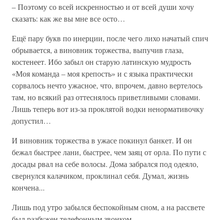
– Поэтому со всей искренностью и от всей души хочу
сказать: как же вы мне все осто…
Ещё пару букв по инерции, после чего лихо начатый спич
обрывается, а виновник торжества, выпучив глаза,
костенеет. Ибо забыл он старую латинскую мудрость
«Моя команда – моя крепость» и с языка практически
сорвалось нечто ужасное, что, впрочем, давно вертелось
там, но всякий раз оттеснялось приветливыми словами.
Лишь теперь вот из-за проклятой водки ненормативочку
допустил…
И виновник торжества в ужасе покинул банкет. И он
бежал быстрее лани, быстрее, чем заяц от орла. По пути с
досады рвал на себе волосы. Дома забрался под одеяло,
свернулся калачиком, проклинал себя. Думал, жизнь
кончена...
Лишь под утро забылся беспокойным сном, а на рассвете
был разбужен телефонным звонком.