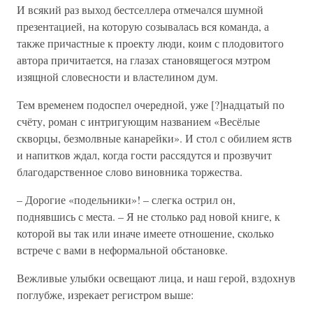
И всякий раз выход бестселлера отмечался шумной
презентацией, на которую созывалась вся команда, а
также причастные к проекту люди, коим с плодовитого
автора причитается, на глазах становящегося мэтром
изящной словесности и властелином дум.
Тем временем подоспел очередной, уже [?]надцатый по
счёту, роман с интригующим названием «Весёлые
скворцы, безмолвные канарейки». И стол с обилием яств
и напитков ждал, когда гости рассядутся и прозвучит
благодарственное слово виновника торжества.
– Дорогие «подельники»! – слегка острил он,
поднявшись с места. – Я не столько рад новой книге, к
которой вы так или иначе имеете отношение, сколько
встрече с вами в неформальной обстановке.
Вежливые улыбки освещают лица, и наш герой, вздохнув
поглубже, изрекает регистром выше: