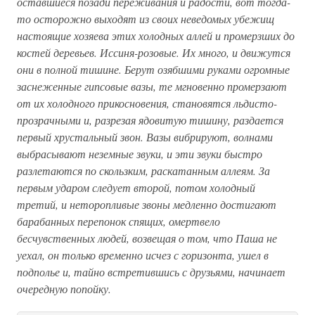
оставшиеся позади переживания и радости, вот тогда-
то осторожно выходят из своих неведомых убежищ
настоящие хозяева этих холодных аллей и промерзших до
костей деревьев. Иссиня-розовые. Их много, и движутся
они в полной тишине. Берут озябшими руками огромные
заснеженные гипсовые вазы, те мгновенно промерзают
от их холодного прикосновения, становятся льдисто-
прозрачными и, разрезая ядовитую тишину, раздается
первый хрустальный звон. Вазы вибрируют, волнами
выбрасывают неземные звуки, и эти звуки быстро
разлетаются по скользким, раскатанным аллеям. За
первым ударом следует второй, потом холодный
третий, и неторопливые звоны медленно достигают
барабанных перепонок спящих, омертвело
бесчувственных людей, возвещая о том, что Паша не
уехал, он только временно исчез с горизонта, ушел в
подполье и, тайно встретившись с друзьями, начинает
очередную попойку.