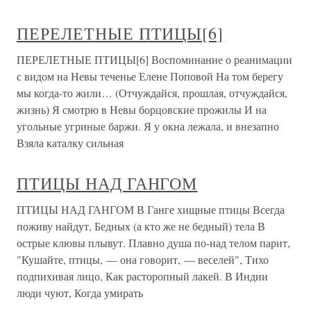
ПЕРЕЛЕТНЫЕ ПТИЦЫ[6]
ПЕРЕЛЕТНЫЕ ПТИЦЫ[6] Воспоминание о реанимации
с видом на Невы теченье Елене Поповой На том берегу
мы когда-то жили… (Отчуждайся, прошлая, отчуждайся,
жизнь) Я смотрю в Невы борцовские прожилы И на
угольные угриные баржи. Я у окна лежала, и внезапно
Взяла каталку сильная
ПТИЦЫ НАД ГАНГОМ
ПТИЦЫ НАД ГАНГОМ В Ганге хищные птицы Всегда
поживу найдут, Бедных (а кто же не бедный) тела В
острые клювы плывут. Плавно душа по-над телом парит,
"Кушайте, птицы, — она говорит, — веселей", Тихо
подпихивая лицо, Как расторопный лакей. В Индии
люди чуют, Когда умирать