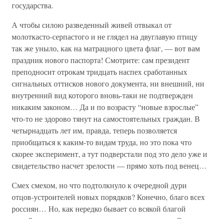
государства.
А чтобы силою разведенный живей отвыкал от
молоткасто-серпастого и не глядел на двуглавую птицу
так же уныло, как на матрацного цвета флаг, — вот вам
праздник нового паспорта! Смотрите: сам президент
преподносит отрокам тридцать наспех сработанных
сигнальных оттисков нового документа, ни внешний, ни
внутренний вид которого вновь-таки не подтвержден
никаким законом… Да и по возрасту “новые взрослые”
что-то не здорово тянут на самостоятельных граждан. В
четырнадцать лет им, правда, теперь позволяется
приобщаться к каким-то видам труда, но это пока что
скорее эксперимент, а тут подверстали под это дело уже и
свидетельство насчет зрелости — прямо хоть под венец…
Смех смехом, но что подтолкнуло к очередной дури
отцов-устроителей новых порядков? Конечно, благо всех
россиян… Но, как нередко бывает со всякой благой