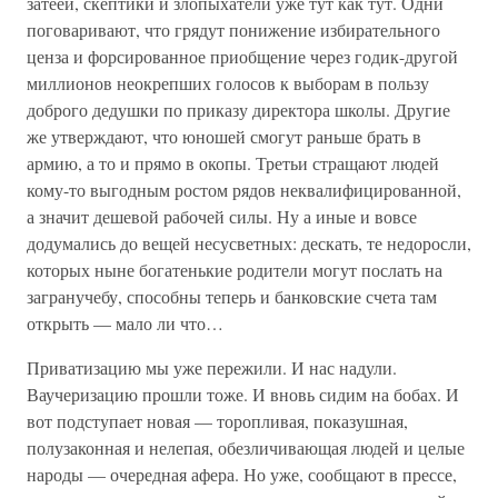
затеей, скептики и злопыхатели уже тут как тут. Одни
поговаривают, что грядут понижение избирательного
ценза и форсированное приобщение через годик-другой
миллионов неокрепших голосов к выборам в пользу
доброго дедушки по приказу директора школы. Другие
же утверждают, что юношей смогут раньше брать в
армию, а то и прямо в окопы. Третьи стращают людей
кому-то выгодным ростом рядов неквалифицированной,
а значит дешевой рабочей силы. Ну а иные и вовсе
додумались до вещей несусветных: дескать, те недоросли,
которых ныне богатенькие родители могут послать на
загранучебу, способны теперь и банковские счета там
открыть — мало ли что…
Приватизацию мы уже пережили. И нас надули.
Ваучеризацию прошли тоже. И вновь сидим на бобах. И
вот подступает новая — торопливая, показушная,
полузаконная и нелепая, обезличивающая людей и целые
народы — очередная афера. Но уже, сообщают в прессе,