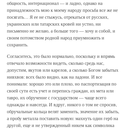
общность, интернационал — и ладно, однако на
принадлежность мою к моему народу просьба все же не
посягать… Я ее не стыжусь, отрекаться от русских,
украинских или татарских кровей ни устно, ни
письменно не желаю, а больше того — хочу и собой, и
своим потомством родной народ приумножить и
сохранить.
Согласитесь, это было нормально, поскольку и впрямь
отвечало возможности видеть, сколько средь нас,
допустим, якутов или карелов, а сколько Богом забытых
нивхвов: всех было видно, как на ладони. И все
понимали: хорошо это или плохо, но паспортизация по
своей сути есть учет и перепись граждан, их мета или
тавро, их обручение с государством — чаще всего
однажды и навсегда. И вдруг, никого о том не спросив,
обручальные кольца велят заменить, значение их забыть,
а пробу металла поставить новую: махнуть один герб на
другой, еще и не утвержденный никем как символика