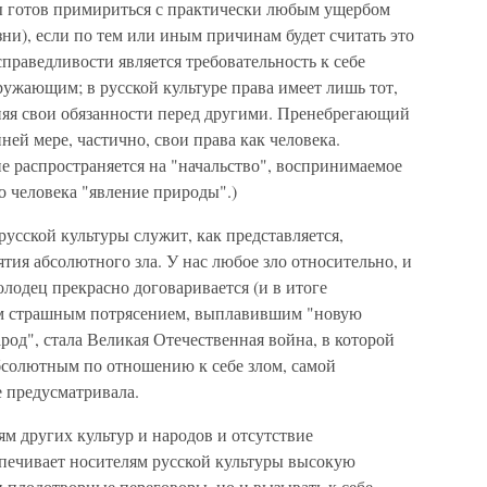
ы готов примириться с практически любым ущербом
зни), если по тем или иным причинам будет считать это
раведливости является требовательность к себе
ужающим; в русской культуре права имеет лишь тот,
лняя свои обязанности перед другими. Пренебрегающий
ней мере, частично, свои права как человека.
не распространяется на "начальство", воспринимаемое
о человека "явление природы".)
усской культуры служит, как представляется,
тия абсолютного зла. У нас любое зло относительно, и
олодец прекрасно договаривается (и в итоге
им страшным потрясением, выплавившим "новую
род", стала Великая Отечественная война, в которой
абсолютным по отношению к себе злом, самой
е предусматривала.
м других культур и народов и отсутствие
спечивает носителям русской культуры высокую
ти плодотворные переговоры, но и вызывать к себе