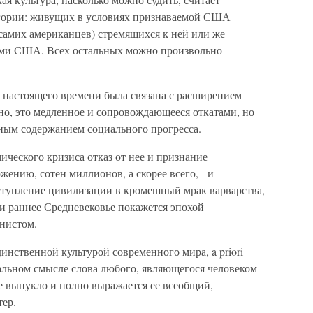
гории: живущих в условиях признаваемой США
 самих американцев) стремящихся к ней или же
ми США. Всех остальных можно произвольно
 настоящего времени была связана с расширением
но, это медленное и сопровождающееся откатами, но
ным содержанием социального прогресса.
ческого кризиса отказ от нее и признание
нию, сотен миллионов, а скорее всего, - и
тступление цивилизации в кромешный мрак варварства,
и раннее Средневековье покажется эпохой
анистом.
динственной культурой современного мира, a priori
льном смысле слова любого, являющегося человеком
е выпукло и полно выражается ее всеобщий,
ер.