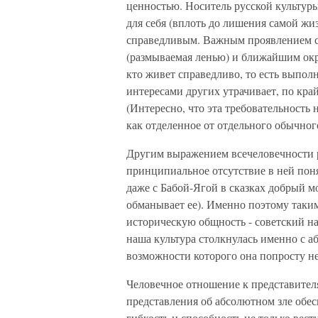
ценностью. Носитель русской культур
для себя (вплоть до лишения самой жи
справедливым. Важным проявлением сп
(размываемая ленью) и ближайшим окр
кто живет справедливо, то есть выпо
интересами других утрачивает, по край
(Интересно, что эта требовательность 
как отделенное от отдельного обычног
Другим выражением всечеловечности р
принципиальное отсутствие в ней поня
даже с Бабой-Ягой в сказках добрый м
обманывает ее). Именно поэтому так
историческую общность - советский на
наша культура столкнулась именно с 
возможности которого она попросту н
Человечное отношение к представителя
представления об абсолютном зле обе
гибкость и способность не только вес