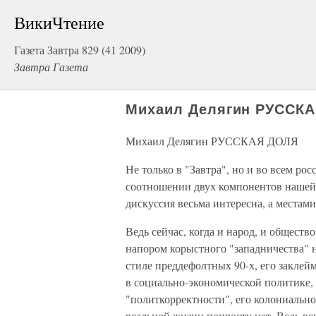
ВикиЧтение
Газета Завтра 829 (41 2009)
Завтра Газета
Михаил Делягин РУССК
Михаил Делягин РУССКАЯ ДОЛЯ
Не только в "Завтра", но и во всем р
соотношении двух компонентов нашей 
дискуссия весьма интересна, а местам
Ведь сейчас, когда и народ, и общество
напором корыстного "западничества" н
стиле преддефолтных 90-х, его закле
в социально-экономической политике, 
"политкорректности", его колониальн
реальной жизни попросту нет. Ведь в