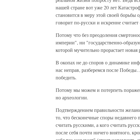
нашей стране вот уже 20 лет Катастр
становится в меру этой своей борьбы 
говорит по-русски и искренне считает
Потому что без преодоления смертонос
империи", ни "государственно-образую
которой мучительно прорастает новая 
В окопах не до споров о динамике инф
нас неправ, разберемся после Победы… 
победить.
Потому мы можем и потерпеть поражени
но археологии.
Подтверждением правильности желани
то, что бесконечные споры недавнего 
считать русскими, а кого считать русс
после себя почти ничего внятного, кро
себя так называет" (стоит напомнить, 