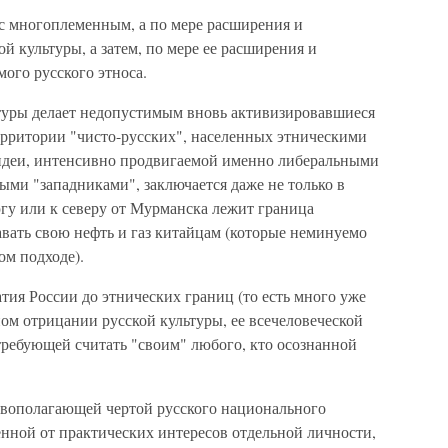
 с многоплеменным, а по мере расширения и
 культуры, а затем, по мере ее расширения и
мого русского этноса.
туры делает недопустимым вновь активизировавшиеся
ерритории "чисто-русских", населенных этническими
 идеи, интенсивно продвигаемой именно либеральными
ми "западниками", заключается даже не только в
югу или к северу от Мурманска лежит граница
авать свою нефть и газ китайцам (которые неминуемо
ом подходе).
ия России до этнических границ (то есть много уже
ном отрицании русской культуры, ее всечеловеческой
требующей считать "своим" любого, кто осознанной
овополагающей чертой русского национального
енной от практических интересов отдельной личности,