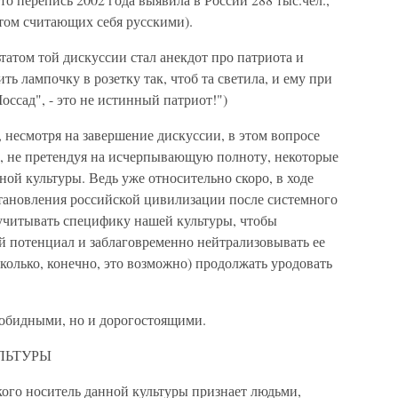
том считающих себя русскими).
татом той дискуссии стал анекдот про патриота и
ь лампочку в розетку так, чтоб та светила, и ему при
ссад", - это не истинный патриот!")
 несмотря на завершение дискуссии, в этом вопросе
ь, не претендуя на исчерпывающую полноту, некоторые
ой культуры. Ведь уже относительно скоро, в ходе
тановления российской цивилизации после системного
учитывать специфику нашей культуры, чтобы
й потенциал и заблаговременно нейтрализовывать ее
сколько, конечно, это возможно) продолжать уродовать
 обидными, но и дорогостоящими.
ЛЬТУРЫ
кого носитель данной культуры признает людьми,