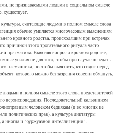
ными, не признаваемыми людьми в социальном смысле
о, существует.
 культуры, считающие людьми в полном смысле слова
игенция обычно умиляется многочасовым выяснениям
льнего кровного родства, происходящим при встречах
что причиной этого трогательного ритуала часто
ткий прагматизм. Выясняя вопрос о кровном родстве,
омные усилия не для того, чтобы при случае передать
го племянника, но чтобы выяснить, кто сидит перед
объект, которого можно без зазрения совести обмануть,
 людьми в полном смысле этого слова представителей
гого вероисповедания. Последовательный кальвинизм
полноправным человеком беднякам (и во многих не
ели политических прав), а культура диктатуры
, а иногда и "буржуазной интеллигенции".
я культура, насколько можно судить, считает