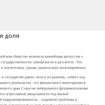
АЯ ДОЛЯ
оссийском обществе возникла важнейшая дискуссия о
государственности: имперскости и русскости. Эта
и и поучительна, однако удивительно несвоевременна.
, и государство равно, хотя и по-разному, гибнут под
ашего руководства - его финансового монетаризма в
йменного даже Соросом либерального фундаментализма
его агрессивной аморальности под маской
ой коррумпированности, - подобной проблемы в
сякий, вступивший на путь борьбы с продолжающейся в