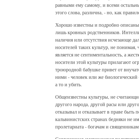
равными ему самому, и всеми осталь
этого слова, различна, - но, как правил
Хорошо известны и подробно описаны
лишь кровных родственников. Интелл
наличия или отсутствия исчезающе да
носителей таких культур, не понимая, 
является не сентиментальность, а жес
носители этой культуры прилагают огр
троюродной бабушке привет от внучато
ними - человек или же биологический 
а то и убить.
Общеизвестны культуры, не считающие
другого народа, другой расы или дру
отказывал и отказывает в праве быть 
кальвинистских странах бедняки не им
пролетариата - богачам и священникам
Современная американская политическа