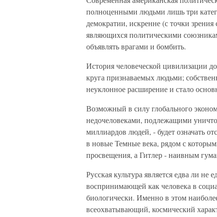
полноценными людьми лишь три кате
демократии, искренне (с точки зрения
являющихся политическими союзника
объявлять врагами и бомбить.
История человеческой цивилизации до
круга признаваемых людьми; собствен
неуклонное расширение и стало основ
Возможный в силу глобального экономи
недочеловеками, подлежащими уничтоже
миллиардов людей, - будет означать о
в новые Темные века, рядом с которым
просвещения, а Гитлер - наивным гум
Русская культура является едва ли не е
воспринимающей как человека в социа
биологически. Именно в этом наиболе
всеохватывающий, космический характ