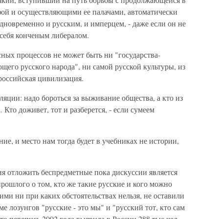
офой и осуществляющими ее палачами, автоматически
одновременно и русским, и имперцем, - даже если он не
 себя конченым либералом.
ных процессов не может быть ни "государства-
щего русского народа", ни самой русской культуры, из
российская цивилизация.
ляции: надо бороться за выживание общества, а кто из
Кто доживет, тот и разберется, - если сумеем
е, и место нам тогда будет в учебниках не истории,
я отложить беспредметные пока дискуссии является
прошлого о том, кто же такие русские и кого можно
кими ни при каких обстоятельствах нельзя, не оставили
ме лозунгов "русские - это мы" и "русский тот, кто сам
что перепись 2002 года выявила в России 288 тыс.чел.,