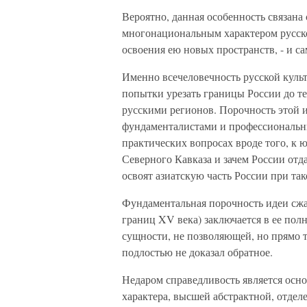
Вероятно, данная особенность связана
многонациональным характером русской
освоения ею новых пространств, - и са
Именно всечеловечность русской куль
попытки урезать границы России до т
русскими регионов. Порочность этой
фундаменталистами и профессиональны
практических вопросах вроде того, к 
Северного Кавказа и зачем России отд
освоят азиатскую часть России при так
Фундаментальная порочность идеи сжат
границ XV века) заключается в ее пол
сущности, не позволяющей, но прямо 
подлостью не доказал обратное.
Недаром справедливость является осн
характера, высшей абстрактной, отдел