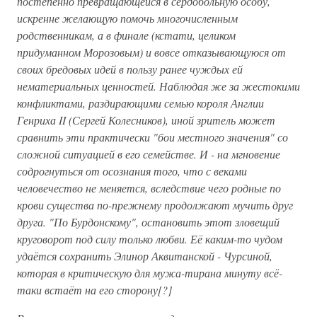
постепенно превращающейся в сердобольную особу,
искренне желающую помочь многочисленным
родственникам, а в финале (кстати, целиком
придуманном Морозовым) и вовсе отказывающуюся от
своих бредовых идей в пользу ранее чуждых ей
нематериальных ценностей. Наблюдая же за жестокими
конфликтами, раздирающими семью короля Англии
Генриха II (Сергей Колесников), иной зритель может
сравнить эти практически "бои местного значения" со
сложной ситуацией в его семействе. И - на мгновение
содрогнуться от осознания того, что с веками
человечество не меняется, вследствие чего родные по
крови существа по-прежнему продолжают мучить друг
друга. "По Бурдонскому", остановить этот зловещий
круговорот под силу только любви. Её каким-то чудом
удаётся сохранить Элинор Аквитанской - Чурсиной,
которая в критическую для мужа-тирана минуту всё-
таки встаёт на его сторону[?]