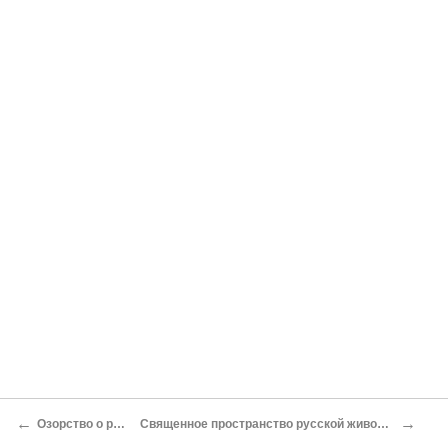
←
→
Озорство о розе
Священное пространство русской живописи