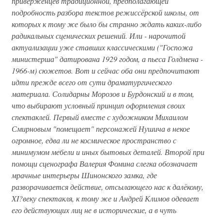
приверженцев традиционной, предполагающей
подробность разбора текстов режиссёрской школы, от
которых к тому же было бы странно ждать каких-либо
радикальных сценических решений. Или - нарочитой
актуализации уже ставших классическими ("Госпожа
министерша" датирована 1929 годом, а пьеса Голдмена -
1966-м) сюжетов. Вот и сейчас оба они предпочитают
идти прежде всего от сути драматургического
материала. Солидарны Морозов и Бурдонский и в том,
что выбирают условный принцип оформления своих
спектаклей. Первый вместе с художником Михаилом
Смирновым "помещает" персонажей Нушича в некое
огромное, едва ли не космическое пространство с
минимумом мебели и иных бытовых деталей. Второй при
помощи сценографа Валерия Фомина слегка обозначает
мрачные интерьеры Шинонского замка, где
разворачивается действие, отсылающего нас к далёкому,
XI?веку спектакля, к тому же и Андрей Климов одевает
его действующих лиц не в исторические, а в чуть