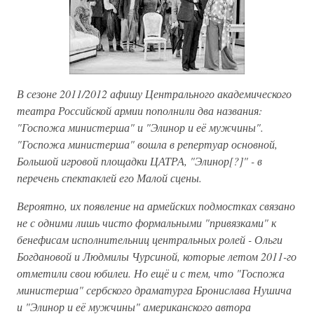
В сезоне 2011/2012 афишу Центрального академического
театра Российской армии пополнили два названия:
"Госпожа министерша" и "Элинор и её мужчины".
"Госпожа министерша" вошла в репертуар основной,
Большой игровой площадки ЦАТРА, "Элинор[?]" - в
перечень спектаклей его Малой сцены.
Вероятно, их появление на армейских подмостках связано
не с одними лишь чисто формальными "привязками" к
бенефисам исполнительниц центральных ролей - Ольги
Богдановой и Людмилы Чурсиной, которые летом 2011-го
отметили свои юбилеи. Но ещё и с тем, что "Госпожа
министерша" сербского драматурга Бронислава Нушича
и "Элинор и её мужчины" американского автора