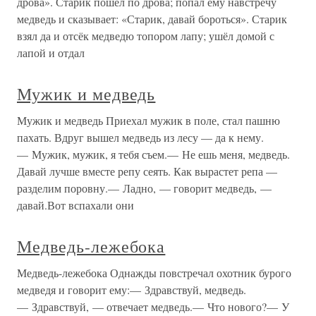
дрова». Старик пошёл по дрова; попал ему навстречу
медведь и сказывает: «Старик, давай бороться». Старик
взял да и отсёк медведю топором лапу; ушёл домой с
лапой и отдал
Мужик и медведь
Мужик и медведь Приехал мужик в поле, стал пашню
пахать. Вдруг вышел медведь из лесу — да к нему.
— Мужик, мужик, я тебя съем.— Не ешь меня, медведь.
Давай лучше вместе репу сеять. Как вырастет репа —
разделим поровну.— Ладно, — говорит медведь, —
давай.Вот вспахали они
Медведь-лежебока
Медведь-лежебока Однажды повстречал охотник бурого
медведя и говорит ему:— Здравствуй, медведь.
— Здравствуй, — отвечает медведь.— Что нового?— У