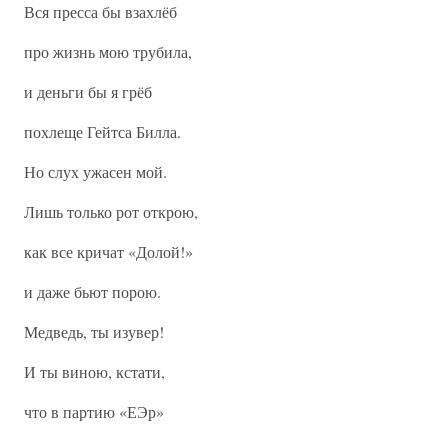
Вся пресса бы взахлёб
про жизнь мою трубила,
и деньги бы я грёб
похлеще Гейтса Билла.
Но слух ужасен мой.
Лишь только рот открою,
как все кричат «Долой!»
и даже бьют порою.
Медведь, ты изувер!
И ты виною, кстати,
что в партию «ЕЭр»