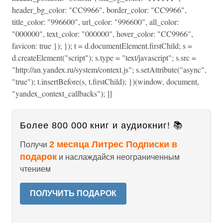
header_bg_color: "CC9966", border_color: "CC9966",
title_color: "996600", url_color: "996600", all_color:
"000000", text_color: "000000", hover_color: "CC9966",
favicon: true }); }); t = d.documentElement.firstChild; s =
d.createElement("script"); s.type = "text/javascript"; s.src =
"http://an.yandex.ru/system/context.js"; s.setAttribute("async",
"true"); t.insertBefore(s, t.firstChild); })(window, document,
"yandex_context_callbacks"); ]]
Более 800 000 книг и аудиокниг! 📚
2 месяца Литрес Подписки в
Получи
подарок
и наслаждайся неограниченным
чтением
ПОЛУЧИТЬ ПОДАРОК