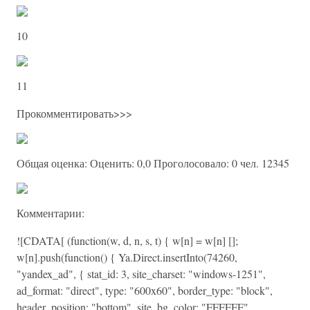
10
11
Прокомментировать>>>
Общая оценка: Оценить: 0,0 Проголосовало: 0 чел. 12345
Комментарии:
![CDATA[ (function(w, d, n, s, t) { w[n] = w[n] [];
w[n].push(function() { Ya.Direct.insertInto(74260,
"yandex_ad", { stat_id: 3, site_charset: "windows-1251",
ad_format: "direct", type: "600x60", border_type: "block",
header_position: "bottom", site_bg_color: "FFFFFF",