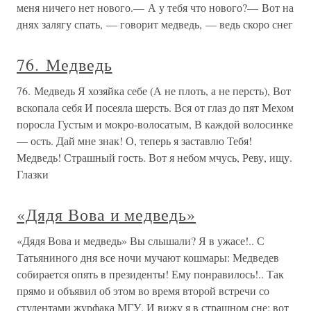
меня ничего нет нового.— А у тебя что нового?— Вот на
днях залягу спать, — говорит медведь, — ведь скоро снег
76. Медведь
76. Медведь Я хозяйка себе (А не плоть, а не персть), Вот
вскопала себя И посеяла шерсть. Вся от глаз до пят Мехом
поросла Густым и мокро-волосатым, В каждой волосинке
— ость. Дай мне знак! О, теперь я заставлю Тебя!
Медведь! Страшный гость. Вот я небом мчусь, Реву, ищу.
Глазки
«Дядя Вова и медведь»
«Дядя Вова и медведь» Вы слышали? Я в ужасе!.. С
Татьяниного дня все ночи мучают кошмары: Медведев
собирается опять в президенты! Ему понравилось!.. Так
прямо и объявил об этом во время второй встречи со
студентами журфака МГУ. И вижу я в страшном сне: вот