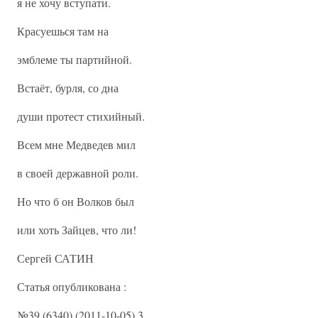
я не хочу вступати.
Красуешься там на
эмблеме ты партийной.
Встаёт, бурля, со дна
души протест стихийный.
Всем мне Медведев мил
в своей державной роли.
Но что б он Волков был
или хоть Зайцев, что ли!
Сергей САТИН
Статья опубликована :
№39 (6340) (2011-10-05) 3