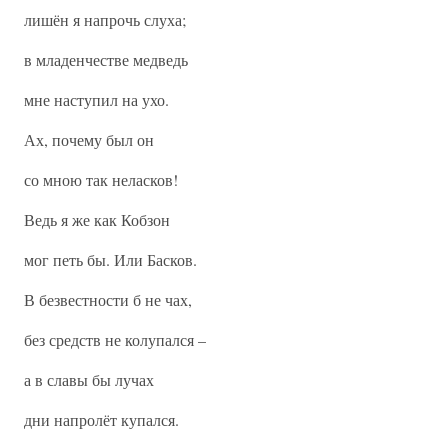
лишён я напрочь слуха;
в младенчестве медведь
мне наступил на ухо.
Ах, почему был он
со мною так неласков!
Ведь я же как Кобзон
мог петь бы. Или Басков.
В безвестности б не чах,
без средств не колупался –
а в славы бы лучах
дни напролёт купался.