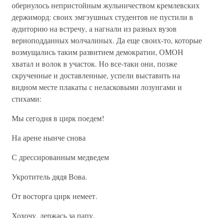
обернулось непристойным жульничеством кремлевских
держиморд: своих эмгэушных студентов не пустили в
аудиторию на встречу, а нагнали из разных вузов
верноподданных молчалиных. Да еще своих-то, которые
возмущались таким развитием демократии, ОМОН
хватал и волок в участок. Но все-таки они, позже
скрученные и доставленные, успели выставить на
видном месте плакаты с неласковыми лозунгами и
стихами:
Мы сегодня в цирк поедем!
На арене нынче снова
С дрессированным медведем
Укротитель дядя Вова.
От восторга цирк немеет.
Хохочу, держась за папу.