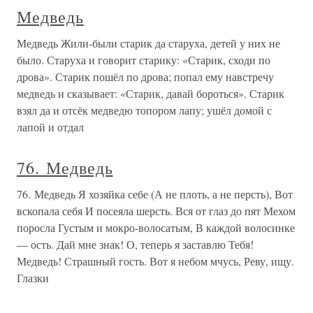
Медведь
Медведь Жили-были старик да старуха, детей у них не
было. Старуха и говорит старику: «Старик, сходи по
дрова». Старик пошёл по дрова; попал ему навстречу
медведь и сказывает: «Старик, давай бороться». Старик
взял да и отсёк медведю топором лапу; ушёл домой с
лапой и отдал
76. Медведь
76. Медведь Я хозяйка себе (А не плоть, а не персть), Вот
вскопала себя И посеяла шерсть. Вся от глаз до пят Мехом
поросла Густым и мокро-волосатым, В каждой волосинке
— ость. Дай мне знак! О, теперь я заставлю Тебя!
Медведь! Страшный гость. Вот я небом мчусь, Реву, ищу.
Глазки