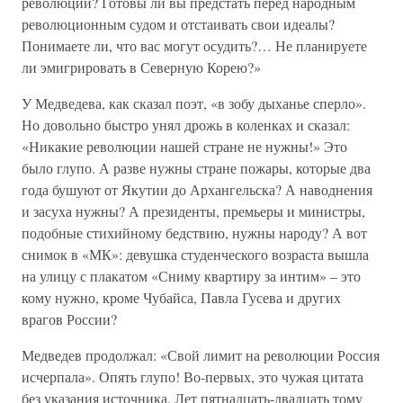
революции? Готовы ли вы предстать перед народным
революционным судом и отстаивать свои идеалы?
Понимаете ли, что вас могут осудить?… Не планируете
ли эмигрировать в Северную Корею?»
У Медведева, как сказал поэт, «в зобу дыханье сперло».
Но довольно быстро унял дрожь в коленках и сказал:
«Никакие революции нашей стране не нужны!» Это
было глупо. А разве нужны стране пожары, которые два
года бушуют от Якутии до Архангельска? А наводнения
и засуха нужны? А президенты, премьеры и министры,
подобные стихийному бедствию, нужны народу? А вот
снимок в «МК»: девушка студенческого возраста вышла
на улицу с плакатом «Сниму квартиру за интим» – это
кому нужно, кроме Чубайса, Павла Гусева и других
врагов России?
Медведев продолжал: «Свой лимит на революции Россия
исчерпала». Опять глупо! Во-первых, это чужая цитата
без указания источника. Лет пятнадцать-двадцать тому