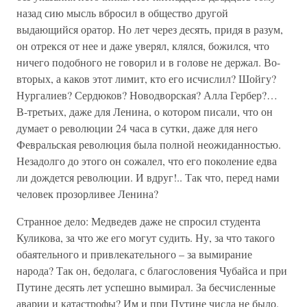
назад сию мысль вбросил в общество другой
выдающийся оратор. Но лет через десять, придя в разум,
он отрекся от нее и даже уверял, клялся, божился, что
ничего подобного не говорил и в голове не держал. Во-
вторых, а каков этот лимит, кто его исчислил? Шойгу?
Нургалиев? Сердюков? Новодворская? Алла Гербер?…
В-третьих, даже для Ленина, о котором писали, что он
думает о революции 24 часа в сутки, даже для него
Февральская революция была полной неожиданностью.
Незадолго до этого он сожалел, что его поколение едва
ли дождется революции. И вдруг!.. Так что, перед нами
человек прозорливее Ленина?
Странное дело: Медведев даже не спросил студента
Куликова, за что же его могут судить. Ну, за что такого
обаятельного и привлекательного – за вымирание
народа? Так он, бедолага, с благословения Чубайса и при
Путине десять лет успешно вымирал. За бесчисленные
аварии и катастрофы? Им и при Путине числа не было.