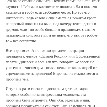
Это было странно слышать. Почему карманов нет? Что за
глупости! Тебя же в костюмчике положат. Да и помимо
карманов в гробу есть свободное место. Но вот что
интересней: ведь человек еще вместе с Собчаком крест
наперсный повесил на выю, под камеру телевидения в
церковь ходит по особо большим праздникам, с самим
патриархом христосуется, а не знает, что там, за гробом-
то – все бесплатно.
Все и для всех! А не только для администрации
президента, членов «Единой России» или Общественной
палаты. Для всех и все! Так что, говорить «с собой не
унесешь» – чистая демагогия с целью отвлечь людей от
стремления жить прилично! Впрочем, не исключается и
проблема ума.
И тут как раз в связи с недостатком детских садов, в
которых особенно заинтересована молодежь, эта
проблема была затронута. Они оба, радетели наши,
обожают побалакать на сей счет. Еще 12 февраля 2010