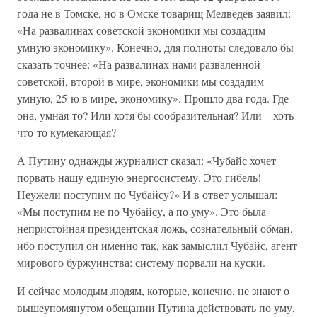
года не в Томске, но в Омске товарищ Медведев заявил:
«На развалинах советской экономики мы создадим
умную экономику». Конечно, для полноты следовало бы
сказать точнее: «На развалинах нами разваленной
советской, второй в мире, экономики мы создадим
умную, 25-ю в мире, экономику». Прошло два года. Где
она, умная-то? Или хотя бы сообразительная? Или – хоть
что-то кумекающая?
А Путину однажды журналист сказал: «Чубайс хочет
порвать нашу единую энергосистему. Это гибель!
Неужели поступим по Чубайсу?» И в ответ услышал:
«Мы поступим не по Чубайсу, а по уму». Это была
непристойная президентская ложь, сознательный обман,
ибо поступил он именно так, как замыслил Чубайс, агент
мирового буржуинства: систему порвали на куски.
И сейчас молодым людям, которые, конечно, не знают о
вышеупомянутом обещании Путина действовать по уму,