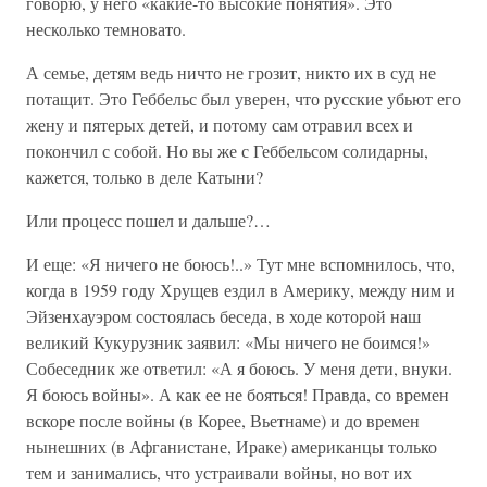
говорю, у него «какие-то высокие понятия». Это
несколько темновато.
А семье, детям ведь ничто не грозит, никто их в суд не
потащит. Это Геббельс был уверен, что русские убьют его
жену и пятерых детей, и потому сам отравил всех и
покончил с собой. Но вы же с Геббельсом солидарны,
кажется, только в деле Катыни?
Или процесс пошел и дальше?…
И еще: «Я ничего не боюсь!..» Тут мне вспомнилось, что,
когда в 1959 году Хрущев ездил в Америку, между ним и
Эйзенхауэром состоялась беседа, в ходе которой наш
великий Кукурузник заявил: «Мы ничего не боимся!»
Собеседник же ответил: «А я боюсь. У меня дети, внуки.
Я боюсь войны». А как ее не бояться! Правда, со времен
вскоре после войны (в Корее, Вьетнаме) и до времен
нынешних (в Афганистане, Ираке) американцы только
тем и занимались, что устраивали войны, но вот их