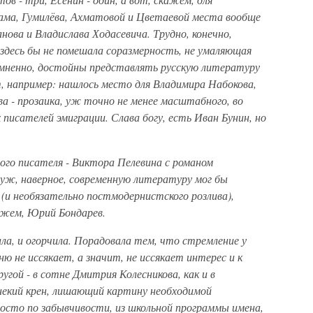
ама, Гумилёва, Ахматовой и Цветаевой места вообще
нова и Владислава Ходасевича. Трудно, конечно,
здесь бы не помешала соразмерность, не умаляющая
сомненно, достойны представлять русскую литературу
от, например: нашлось место для Владимира Набокова,
ва - прозаика, уж точно не менее масштабного, во
х писателей эмиграции. Слава богу, есть Иван Бунин, но
ого писателя - Виктора Пелевина с романом
 уж, наверное, современную литературу мог бы
(и необязательно постмодернистского розлива),
ажем, Юрий Бондарев.
ла, и огорчила. Порадовала тем, что стремление у
 не иссякает, а значит, не иссякает интерес и к
угой - в сотне Дмитрия Колесникова, как и в
некий крен, лишающий картину необходимой
росто по забывчивости, из школьной программы имена,