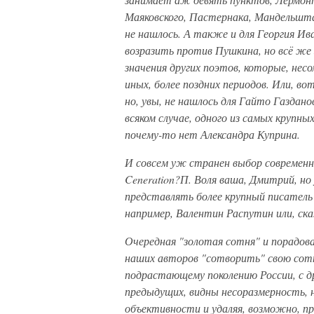
Маяковского, Пастернака, Мандельшт
не нашлось. А также и для Георгия Ива
возразить против Пушкина, но всё же 
значения других поэтов, которые, не
иных, более поздних периодов. Или, в
но, увы, не нашлось для Гайто Газдано
всяком случае, одного из самых крупны
почему-то нет Александра Куприна.
И совсем уж странен выбор современн
Ceneration?П. Воля ваша, Дмитрий, но
представлять более крупный писатель 
например, Валентин Распутин или, ск
Очередная "золотая сотня" и порадова
наших авторов "сотворить" свою сотню
подрастающему поколению России, с др
предыдущих, видны несоразмерность, 
объективности и удаляя, возможно, п