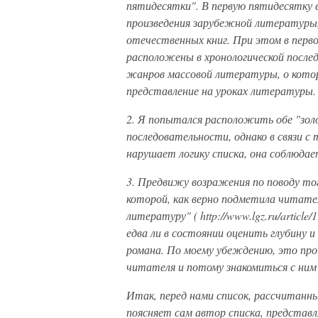
пятидесятки". В первую пятидесятку в
произведения зарубежной литературы
отечественных книг. При этом в перв
расположены в хронологической после
жанров массовой литературы, о котор
представление на уроках литературы.
2. Я попытался расположить обе "зол
последовательности, однако в связи 
нарушает логику списка, она соблюдае
3. Предвижу возражения по поводу того
которой, как верно подметила читате
литературу" (
http://www.lgz.ru/article/
едва ли в состоянии оценить глубину 
романа. По моему убеждению, это прои
читателя и потому знакомиться с ним 
Итак, перед нами список, рассчитанны
поясняет сам автор списка, предста