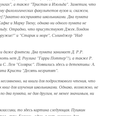
унгах", а также "Тристан и Изольда". Заметим, что
мму филологических факультетов вузов и, скажем,
де[?]кватно воспринята школьниками. Два пункта
афке и Марку Твену, однако ни одного пункта не
альду. Отрадно, что присутствуют Джек Лондон
оружие!" и "Старик и море", Сэлинджер "Над
 даже фэнтези. Два пункта занимает Д. Р.Р.
 хоть нет Д. Роулинг "Гарри Поттер"!), а также Р.
и С. Лем "Солярис". Появились здесь и детективы: А.
гата Кристи "Десять негритят".
 несомненно, на книги для подросткового чтения, что
к книг для изучения школьниками. Однако, возможно, не
 два пункта, не дав другим, не менее значимым, ни
классики, то здесь картина следующая. Пушкин
в - три, Есенин - один, а вот, скажем, для