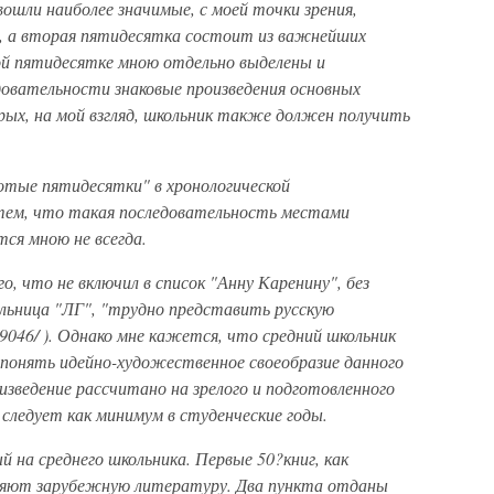
ошли наиболее значимые, с моей точки зрения,
, а вторая пятидесятка состоит из важнейших
ой пятидесятке мною отдельно выделены и
довательности знаковые произведения основных
ых, на мой взгляд, школьник также должен получить
отые пятидесятки" в хронологической
с тем, что такая последовательность местами
тся мною не всегда.
, что не включил в список "Анну Каренину", без
льница "ЛГ", "трудно представить русскую
19046/
). Однако мне кажется, что средний школьник
и понять идейно-художественное своеобразие данного
зведение рассчитано на зрелого и подготовленного
следует как минимум в студенческие годы.
й на среднего школьника. Первые 50?книг, как
вляют зарубежную литературу. Два пункта отданы