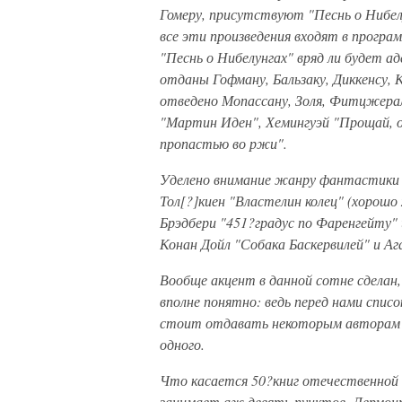
Гомеру, присутствуют "Песнь о Нибел
все эти произведения входят в програ
"Песнь о Нибелунгах" вряд ли будет а
отданы Гофману, Бальзаку, Диккенсу, К
отведено Мопассану, Золя, Фитцжер
"Мартин Иден", Хемингуэй "Прощай, 
пропастью во ржи".
Уделено внимание жанру фантастики и
Тол[?]киен "Властелин колец" (хорошо
Брэдбери "451?градус по Фаренгейту" 
Конан Дойл "Собака Баскервилей" и А
Вообще акцент в данной сотне сделан,
вполне понятно: ведь перед нами списо
стоит отдавать некоторым авторам по
одного.
Что касается 50?книг отечественной 
занимает аж девять пунктов, Лермонто