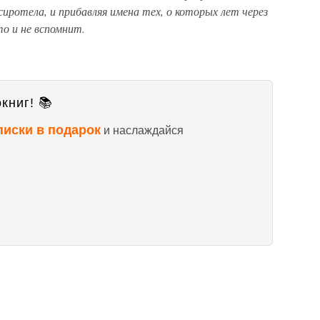
сиротела, и прибавляя имена тех, о которых лет через
то и не вспомнит.
книг! 📚
писки в подарок
и наслаждайся