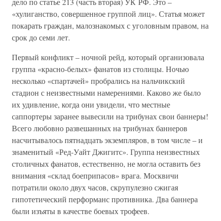
дело по статье 213 (часть вторая) УК РФ. Это –
«хулиганство, совершенное группой лиц». Статья может
покарать граждан, малознакомых с уголовным правом, на
срок до семи лет.
Первый конфликт – ночной рейд, который организовала
группа «красно-белых» фанатов из столицы. Ночью
несколько «спартачей» пробрались на нальчикский
стадион с неизвестными намерениями. Каково же было
их удивление, когда они увидели, что местные
саппортеры заранее вывесили на трибунах свои баннеры!
Всего любовно развешанных на трибунах баннеров
насчитывалось пятнадцать экземпляров, в том числе – и
знаменитый «Ред-Уайт Джигитс». Группа неизвестных
столичных фанатов, естественно, не могла оставить без
внимания «склад боеприпасов» врага. Москвичи
потратили около двух часов, скрупулезно сжигая
гипотетический перформанс противника. Два баннера
были изъяты в качестве боевых трофеев.