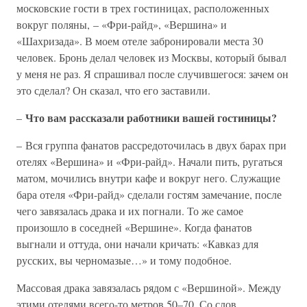
московские гости в трех гостиницах, расположенных
вокруг поляны, – «Фри-райд», «Вершина» и
«Шахризада». В моем отеле забронировали места 30
человек. Бронь делал человек из Москвы, который бывал
у меня не раз. Я спрашивал после случившегося: зачем он
это сделал? Он сказал, что его заставили.
Что вам рассказали работники вашей гостиницы?
–
– Вся группа фанатов рассредоточилась в двух барах при
отелях «Вершина» и «Фри-райд». Начали пить, ругаться
матом, мочились внутри кафе и вокруг него. Служащие
бара отеля «Фри-райд» сделали гостям замечание, после
чего завязалась драка и их погнали. То же самое
произошло в соседней «Вершине». Когда фанатов
выгнали и оттуда, они начали кричать: «Кавказ для
русских, вы черномазые…» и тому подобное.
Массовая драка завязалась рядом с «Вершиной». Между
этими отелями всего-то метров 50–70. Со слов