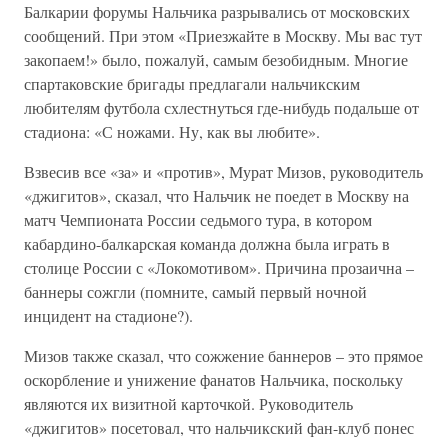
Балкарии форумы Нальчика разрывались от московских
сообщений. При этом «Приезжайте в Москву. Мы вас тут
закопаем!» было, пожалуй, самым безобидным. Многие
спартаковские бригады предлагали нальчикским
любителям футбола схлестнуться где-нибудь подальше от
стадиона: «С ножами. Ну, как вы любите».
Взвесив все «за» и «против», Мурат Мизов, руководитель
«джигитов», сказал, что Нальчик не поедет в Москву на
матч Чемпионата России седьмого тура, в котором
кабардино-балкарская команда должна была играть в
столице России с «Локомотивом». Причина прозаична –
баннеры сожгли (помните, самый первый ночной
инцидент на стадионе?).
Мизов также сказал, что сожжение баннеров – это прямое
оскорбление и унижение фанатов Нальчика, поскольку
являются их визитной карточкой. Руководитель
«джигитов» посетовал, что нальчикский фан-клуб понес