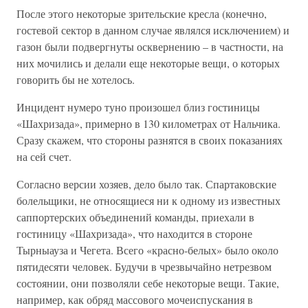
После этого некоторые зрительские кресла (конечно,
гостевой сектор в данном случае являлся исключением) и
газон были подвергнуты осквернению – в частности, на
них мочились и делали еще некоторые вещи, о которых
говорить бы не хотелось.
Инцидент нумеро туно произошел близ гостиницы
«Шахризада», примерно в 130 километрах от Нальчика.
Сразу скажем, что стороны разнятся в своих показаниях
на сей счет.
Согласно версии хозяев, дело было так. Спартаковские
болельщики, не относящиеся ни к одному из известных
саппортерских объединений команды, приехали в
гостиницу «Шахризада», что находится в стороне
Тырныауза и Чегета. Всего «красно-белых» было около
пятидесяти человек. Будучи в чрезвычайно нетрезвом
состоянии, они позволяли себе некоторые вещи. Такие,
например, как обряд массового мочеиспускания в