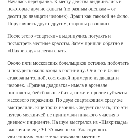
Началась перебранка. К месту действа выдвинулись и
некоторые другие фанаты (по разным оценкам – от
десяти до двадцати человек). Драки как таковой не было.
Поругавшись друг с другом, стороны разошлись.
После этого «спартачи» выдвинулись погулять и
посмотреть местные красоты. Затем пришли обратно в
«Шахризаду» и легли спать.
Около пяти московских болельщиков остались поболтать
и покурить около входа в гостиницу. Они-то и были
атакованы толпой, состоящей примерно из двадцати
человек. «Грязная двадцатка» имела в арсенале
пистолеты, бейсбольные биты, ножи и прочие субъекты
массового поражения. По двум спартаковцам сразу же
выстрелили. Еще троих избили. Следует сказать, что эти
пятеро москвичей не принимали никакого участия в
дневном инциденте. На шум выстрелов из «Шахризады»
выскочили еще 30–35 «мясных». Ужаснувшись
увиденному, они тут же атаковали местных