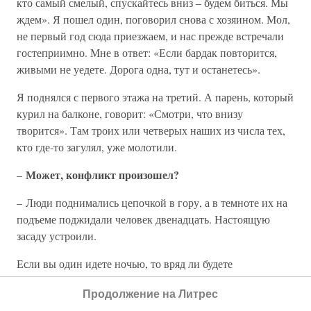
кто самый смелый, спускайтесь вниз – будем биться. Мы
ждем». Я пошел один, поговорил снова с хозяином. Мол,
не первый год сюда приезжаем, и нас прежде встречали
гостеприимно. Мне в ответ: «Если бардак повторится,
живыми не уедете. Дорога одна, тут и останетесь».
Я поднялся с первого этажа на третий. А парень, который
курил на балконе, говорит: «Смотри, что внизу
творится». Там троих или четверых наших из числа тех,
кто где-то загулял, уже молотили.
Может, конфликт произошел?
–
– Люди поднимались цепочкой в гору, а в темноте их на
подъеме поджидали человек двенадцать. Настоящую
засаду устроили.
Если вы один идете ночью, то вряд ли будете
провоцировать целую толпу. Как правило, люди все-таки
Продолжение на Литрес
достаточно вменяемые и на рожон не лезут.