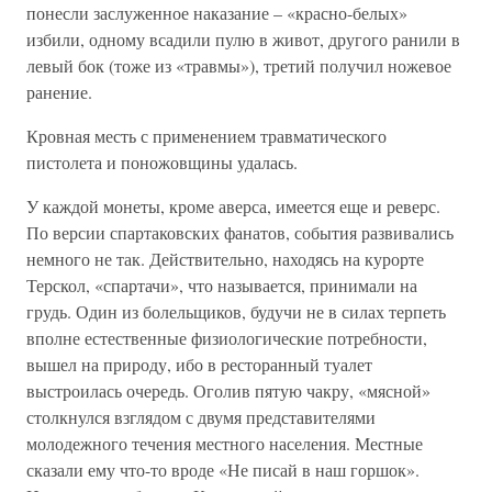
понесли заслуженное наказание – «красно-белых»
избили, одному всадили пулю в живот, другого ранили в
левый бок (тоже из «травмы»), третий получил ножевое
ранение.
Кровная месть с применением травматического
пистолета и поножовщины удалась.
У каждой монеты, кроме аверса, имеется еще и реверс.
По версии спартаковских фанатов, события развивались
немного не так. Действительно, находясь на курорте
Терскол, «спартачи», что называется, принимали на
грудь. Один из болельщиков, будучи не в силах терпеть
вполне естественные физиологические потребности,
вышел на природу, ибо в ресторанный туалет
выстроилась очередь. Оголив пятую чакру, «мясной»
столкнулся взглядом с двумя представителями
молодежного течения местного населения. Местные
сказали ему что-то вроде «Не писай в наш горшок».