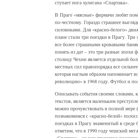
ступает нога хулигана «Спартака».
В Праге «мясные» фирмачи любят пома
по-честному. Гораздо страшнее выгляд
силовиками. Для «красно-белого» дв
плане стали три поездки в Прагу. Три
все более страшными кровавыми банями
понять из дат – это три разные эпохи
столицу Чехии является отдельной бо
местных сил правопорядка все сильнее
которая наглым образом напоминает в
революцию» в 1968 году. Футбол и пол
Описывать события своими словами, к
текстов, является маленьким преступл
можно прочувствовать в полной мере 
познакомимся с «красно-белой» полосо
поездках в Прагу знаменитый в среде 
отметим, что в 1990 году чешский мег
«Спартака», из них примерно половина