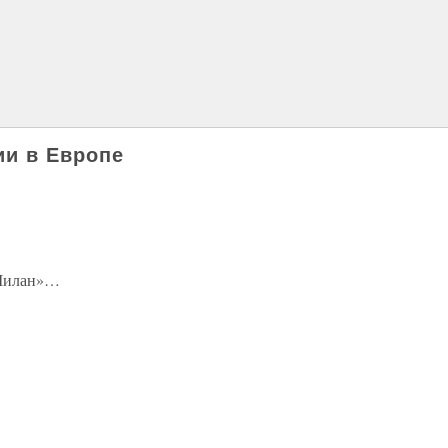
ии в Европе
«Милан»…