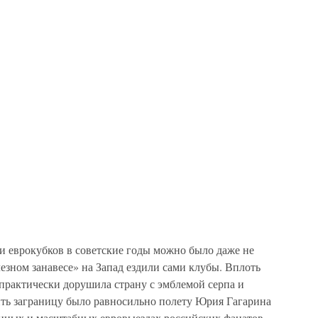
и еврокубков в советские годы можно было даже не
лезном занавесе» на Запад ездили сами клубы. Вплоть
и практически дорушила страну с эмблемой серпа и
ить заграницу было равносильно полету Юрия Гагарина
енных и масштабных евровыездах российских фанатов-