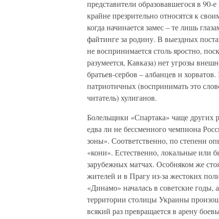
представители образовавшегося в 90-е
крайне презрительно относятся к свои
когда начинается замес – те лишь гла
файтинге за родину. В выездных поста
не воспринимается столь яростно, пос
разумеется, Кавказа) нет угрозы внеш
братьев-сербов – албанцев и хорватов
патриотичных (воспринимать это слово
читатель) хулиганов.
Болельщики «Спартака» чаще других ро
едва ли не бессменного чемпиона Росси
зоны». Соответственно, по степени оп
«кони». Естественно, локальные или 
зарубежных матчах. Особняком же стоя
жителей и в Прагу из-за жестоких пол
«Динамо» началась в советские годы, а
территории столицы Украины произошл
всякий раз превращается в арену боев