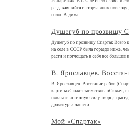
«Спартака». В начале было слово, и с
раздававшийся из торчавших повсюду
голос Вадима
Душегуб по прозвищу С
Душегуб по прозвищу Спартак Всего ка
на селе в СССР была гораздо ниже, чем
расти и поглощать в себя все большее 
В. Ярославцев. Восстан
В. Ярославцев. Восстание рабов (Спарт
картинахСюжет заимствованСюжет, вы
показать истинную силу творца трагед
драматурга нашего
Мой «Спартак»