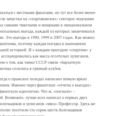
хаться с местными фанатами, но тут все более-менее
ели зачистки на «спартаковских» секторах чешскими
ижа самыми тяжелыми и мощными в эмоциональном
 эпохальных выезда, каждый из которых заканчивался
. Это выезды в 1990, 1999 и 2007 годах. Как можно
 фанатизма, поэтому каждая поездка в нынешнюю
льшой историей. И с каждым приездом «спартачи» у
 ассоциировались как масса оголтелых хулиганов,
сем о том, как танки СССР смяли «бархатную
итика сплелись в грязный клубок.
огда о пражских походах написано немало ярких
ением. Именно через фанатские «отчеты о выездах»
фанатскую идеологию. Что ж, «погнали» –
й. Возможно, лучше всех написал о первых двух
болельщиков и хулиганов «мяса» Профессор. Здесь же
аполис посетили сто сорок шесть болельщиков
 была представлена хулз.