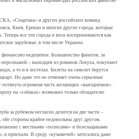
СКА, «Спартака» и других российских команд
овск, Киев, Ереван и многие другие города, которые
к. Теперь все эти города и веси воспринимаются как
атское зарубежье, в том числе Украина.
о финансово недешевое. Большинство фанатов, за
ерсонажей – выходцев из романов Лекуха, покупают
цах, а то и в хостелах. Билеты на самолет берутся
ацкарт. Но даже это не отменяет очень серьезные
т потянуть огромная часть желающих «выезднюков».
ропу на «собаках» возможно только обладателю
уба за рубежом негласно делится на две части –
, обе стороны крайне недовольны друг другом.
олкновение с местными «полисами» и болельщиками
о, и приехали. В среду «кузьмичей» затесались даже