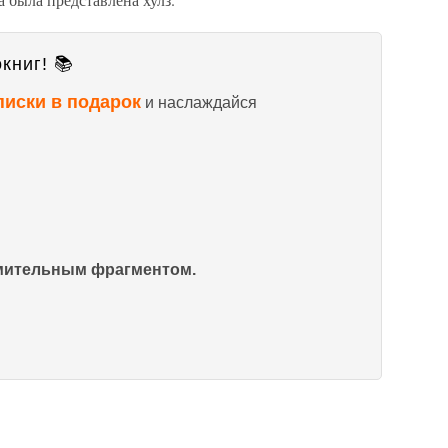
книг! 📚
писки в подарок
и наслаждайся
омительным фрагментом.