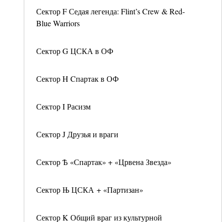
Сектор F Седая легенда: Flint’s Crew & Red-
Blue Warriors
Сектор G ЦСКА в ОФ
Сектор H Cпартак в ОФ
Сектор I Расизм
Сектор J Друзья и враги
Сектор Ѣ «Спартак» + «Црвена Звезда»
Сектор Њ ЦСКА + «Партизан»
Сектор K Общий враг из культурной