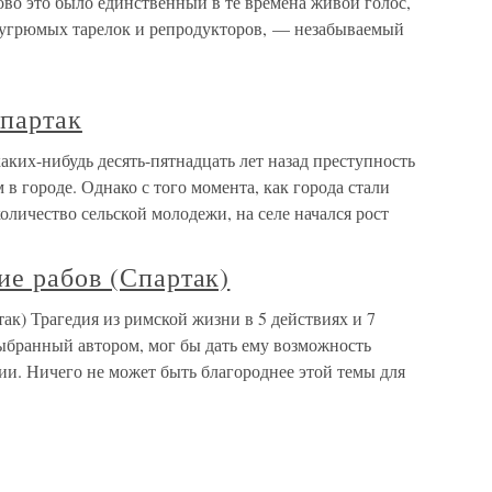
лово это было единственный в те времена живой голос,
 угрюмых тарелок и репродукторов, — незабываемый
партак
ких-нибудь десять-пятнадцать лет назад преступность
 в городе. Однако с того момента, как города стали
количество сельской молодежи, на селе начался рост
ие рабов (Спартак)
ак) Трагедия из римской жизни в 5 действиях и 7
бранный автором, мог бы дать ему возможность
ии. Ничего не может быть благороднее этой темы для