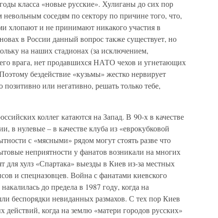
 годы класса «новые русские». Хулиганы до сих пор
м невольным соседям по сектору по причине того, что,
зами хлопают и не принимают никакого участия в
новах в России данный вопрос также существует, но
кольку на наших стадионах (за исключением,
него врага, нет продавшихся НАТО чехов и угнетающих
. Поэтому бездействие «кузьмы» жестко нервирует
 позитивно или негативно, решать только тебе,
ссийских коллег катаются на Запад. В 90-х в качестве
и, в нулевые – в качестве клуба из «еврокубковой
ытности с «мясными» рядом могут стоять разве что
бытовые неприятности у фанатов возникали на многих
т для хулз «Спартака» выезды в Киев из-за местных
исов и спецназовцев. Война с фанатами киевского
 накалилась до предела в 1987 году, когда на
и беспорядки невиданных размахов. С тех пор Киев
ых действий, когда на землю «матери городов русских»