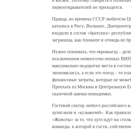
первооткрывателей не приходится.
Правда, во времена СССР любители Ц
катались в Ригу, Вильнюс, Днепропетр
входили в состав «братских» республи
заграница, как ближнее и отнюдь не бр
Нужно понимать, что евровыезд – дел
исключением немногочисленных ВИП-п
максимально недорогие места в гостини
экономкласса, а если это поезд – то пл
финансовые затраты, которые не може
Проехать из Москвы в Центральную Ев
сказочной шапки-невидимки.
Гостевой сектор любого российского кл
хулиганов и «кузьмичей». Как правило
«Животы» за то, что хулз идут на ст
команды, к которой в гости, собственн