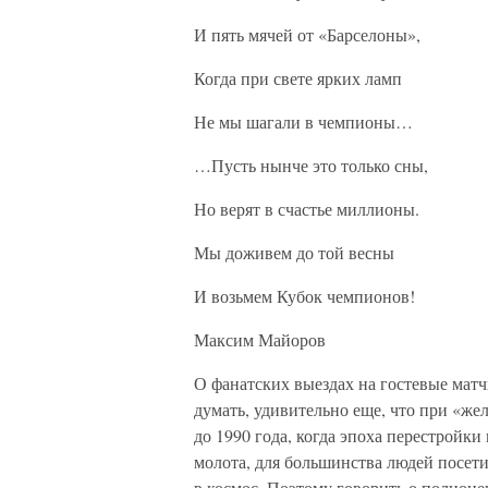
И пять мячей от «Барселоны»,
Когда при свете ярких ламп
Не мы шагали в чемпионы…
…Пусть нынче это только сны,
Но верят в счастье миллионы.
Мы доживем до той весны
И возьмем Кубок чемпионов!
Максим Майоров
О фанатских выездах на гостевые матч
думать, удивительно еще, что при «же
до 1990 года, когда эпоха перестройк
молота, для большинства людей посет
в космос. Поэтому говорить о полноц