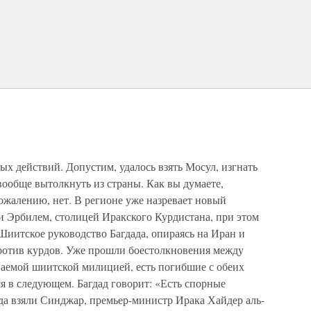
ых действий. Допустим, удалось взять Мосул, изгнать
вообще вытолкнуть из страны. Как вы думаете,
сожалению, нет. В регионе уже назревает новый
и Эрбилем, столицей Иракского Курдистана, при этом
 Шиитское руководство Багдада, опираясь на Иран и
ротив курдов. Уже прошли боестолкновения между
ваемой шиитской милицией, есть погибшие с обеих
я в следующем. Багдад говорит: «Есть спорные
гда взяли Синджар, премьер-министр Ирака Хайдер аль-