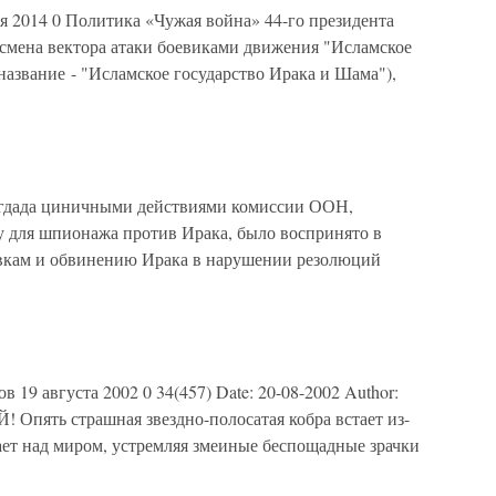
я 2014 0 Политика «Чужая война» 44-го президента
смена вектора атаки боевиками движения "Исламское
 название - "Исламское государство Ирака и Шама"),
ада циничными действиями комиссии ООН,
у для шпионажа против Ирака, было воспринято в
вкам и обвинению Ирака в нарушении резолюций
9 августа 2002 0 34(457) Date: 20-08-2002 Author:
Опять страшная звездно-полосатая кобра встает из-
сает над миром, устремляя змеиные беспощадные зрачки