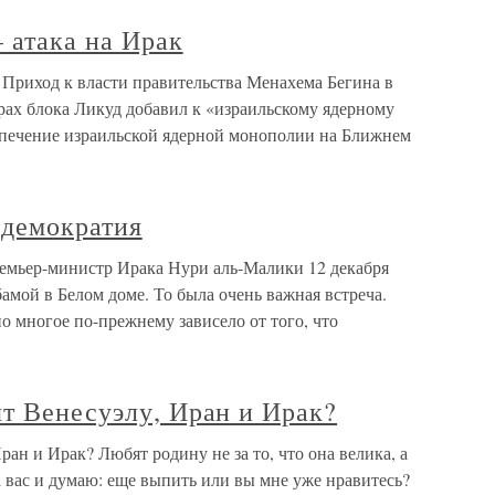
 атака на Ирак
 Приход к власти правительства Менахема Бегина в
орах блока Ликуд добавил к «израильскому ядерному
спечение израильской ядерной монополии на Ближнем
 демократия
ремьер-министр Ирака Нури аль-Малики 12 декабря
амой в Белом доме. То была очень важная встреча.
но многое по-прежнему зависело от того, что
т Венесуэлу, Иран и Ирак?
ан и Ирак? Любят родину не за то, что она велика, а
на вас и думаю: еще выпить или вы мне уже нравитесь?