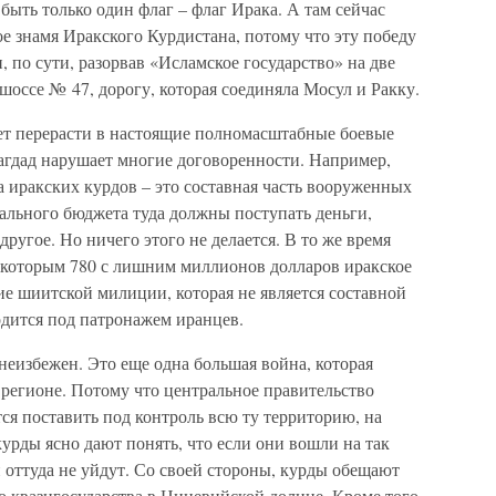
быть только один флаг – флаг Ирака. А там сейчас
е знамя Иракского Курдистана, потому что эту победу
, по сути, разорвав «Исламское государство» на две
шоссе № 47, дорогу, которая соединяла Мосул и Ракку.
жет перерасти в настоящие полномасштабные боевые
Багдад нарушает многие договоренности. Например,
 иракских курдов – это составная часть вооруженных
трального бюджета туда должны поступать деньги,
ругое. Но ничего этого не делается. В то же время
 которым 780 с лишним миллионов долларов иракское
е шиитской милиции, которая не является составной
одится под патронажем иранцев.
неизбежен. Это еще одна большая война, которая
 регионе. Потому что центральное правительство
тся поставить под контроль всю ту территорию, на
урды ясно дают понять, что если они вошли на так
оттуда не уйдут. Со своей стороны, курды обещают
 квазигосударства в Ниневийской долине. Кроме того,