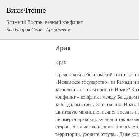
ВикиЧтение
Ближний Восток: вечный конфликт
Багдасаров Семен Аркадьевич
Ирак
Ирак
Представим себе иракский театр военн
«Исламское государство» из Рамади и 
закончится на этом война в Ираке? К 
конфликт – конфликт между Багдадом 
за Багдадом стоит, естественно, Иран.
шиитскую милицию, начнет воевать п
пешмерга иракских курдов и так назы
сторон. А смысл конфликта заключаетс
территории, уходите оттуда». Даже ко