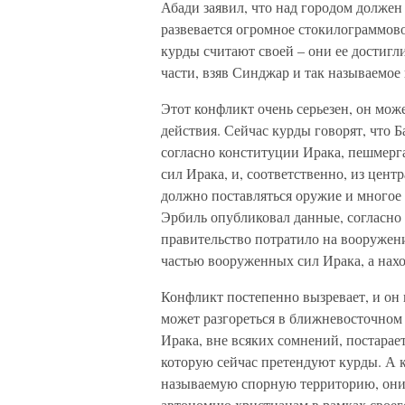
Абади заявил, что над городом должен 
развевается огромное стокилограммово
курды считают своей – они ее достигли
части, взяв Синджар и так называемое 
Этот конфликт очень серьезен, он мо
действия. Сейчас курды говорят, что 
согласно конституции Ирака, пешмерга
сил Ирака, и, соответственно, из цен
должно поставляться оружие и многое д
Эрбиль опубликовал данные, согласно
правительство потратило на вооружени
частью вооруженных сил Ирака, а нах
Конфликт постепенно вызревает, и он 
может разгореться в ближневосточном
Ирака, вне всяких сомнений, постарае
которую сейчас претендуют курды. А к
называемую спорную территорию, они 
автономию христианам в рамках своего