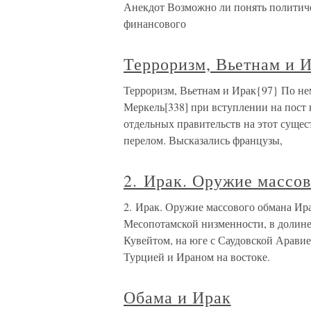
Анекдот Возможно ли понять политиче
финансового
Терроризм, Вьетнам и 
Терроризм, Вьетнам и Ирак{97} По не
Меркель[338] при вступлении на пост 
отдельных правительств на этот сущ
перелом. Высказались французы,
2. Ирак. Оружие массо
2. Ирак. Оружие массового обмана Ира
Месопотамской низменности, в долине 
Кувейтом, на юге с Саудовской Аравией
Турцией и Ираном на востоке.
Обама и Ирак