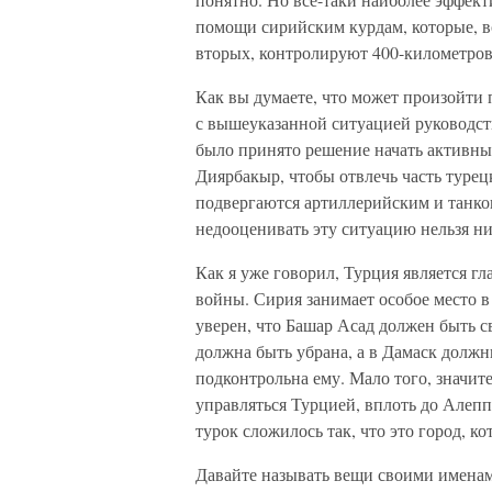
помощи сирийским курдам, которые, во
вторых, контролируют 400-километров
Как вы думаете, что может произойти п
с вышеуказанной ситуацией руководст
было принято решение начать активны
Диярбакыр, чтобы отвлечь часть турец
подвергаются артиллерийским и танко
недооценивать эту ситуацию нельзя н
Как я уже говорил, Турция является 
войны. Сирия занимает особое место 
уверен, что Башар Асад должен быть св
должна быть убрана, а в Дамаск долж
подконтрольна ему. Мало того, значи
управляться Турцией, вплоть до Алепп
турок сложилось так, что это город, 
Давайте называть вещи своими именам