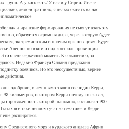
их групп. А у кого есть? У нас и у Сирии. Иначе
ециально, демонстративно, с целью оказать на нас
дипломатическое.
зболла» и иранские формирования не смогут взять эту
твенно, образуется огромная дыра, через которую будет
ческим, экстремистским и прочим организациям. Будет
истке Алеппо, по взятию под контроль провинции
 Это очень серьезный момент. К сожалению, за
удалось. Недавно Франсуа Олланд предложил
подпитку боевиков. Но это неосуществимо, вернее
е действия.
оны одобрили, о чем прямо заявил господин Керри,
в 98 километров, о котором Керри почему-то сказал,
цы (протяженность которой, напомню, составляет 900
татах все-таки неплохо учат математике, и Керри
ет еще расширяться.
рону Средиземного моря и курдского анклава Африн.