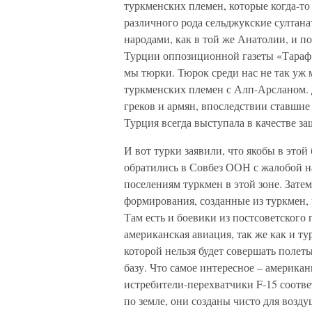
туркменских племен, которые когда-то 
различного рода сельджукские султан
народами, как в той же Анатолии, и п
Турции оппозиционной газеты «Тараф»
мы тюрки. Тюрок среди нас не так уж 
туркменских племен с Алп-Арсланом. 
греков и армян, впоследствии ставшие
Турция всегда выступала в качестве з
И вот турки заявили, что якобы в это
обратились в Совбез ООН с жалобой на
поселениям туркмен в этой зоне. Зате
формирования, созданные из туркмен, 
Там есть и боевики из постсоветского
американская авиация, так же как и тур
которой нельзя будет совершать полет
базу. Что самое интересное – америка
истребители-перехватчики F-15 соотв
по земле, они созданы чисто для возд