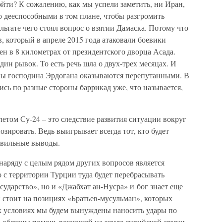
йти? К сожалению, как мы успели заметить, ни Иран,
о дееспособными в том плане, чтобы разгромить
льтате чего стоял вопрос о взятии Дамаска. Потому что
, который в апреле 2015 года атаковали боевики
ен в 8 километрах от президентского дворца Асада.
дин рывок. То есть речь шла о двух-трех месяцах. И
аны господина Эрдогана оказываются перепутанными. В
ись по разные стороны баррикад уже, что называется,
етом Су-24 – это следствие развития ситуации вокруг
зировать. Ведь выигрывает всегда тот, кто будет
авильные выводы.
наряду с целым рядом других вопросов является
 с территории Турции туда будет перебрасывать
сударство», но и «Джабхат ан-Нусра» и бог знает еще
 стоит на позициях «Братьев-мусульман», которых
х условиях мы будем вынуждены наносить удары по
о обязаны помочь воюющей на земле сирийской армии