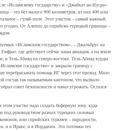
исле «Исламскому государству» и «Джабхат ан-Нусра».
ница – это без малого 900 километров, из них 400 или
тальное – гуляй-поле. Этот участок – самый важный,
то угодно. От Алеппо до сирийско-турецкой границы –
рядом.
руемых «Исламским государством», – Джальбрус на
 Евфрат, где действует сейчас наша авиация, а на земле
, и Тель-Абияд на северо-востоке. Тель-Абияд курды
 «Исламское государство» и закрыли границу с
ше перебрасывать помощь ИГ через этот проход. Мало
ой состав так называемым кантоном, что вызвало
обрал совет безопасности и начал угрожать. Остался
а этом участке надо создать буферную зону, куда
е под руководством разных турецких силовых
ркомонов, или сирийских туркмен – народности,
и, и в Ираке, и в Иордании. Это потомки тех