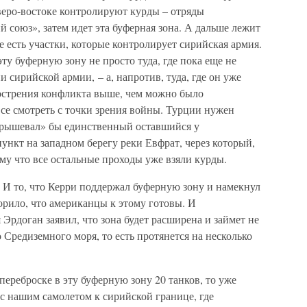
веро-востоке контролируют курды – отряды
союз», затем идет эта буферная зона. А дальше лежит
е есть участки, которые контролирует сирийская армия.
ту буферную зону не просто туда, где пока еще не
и сирийской армии, – а, напротив, туда, где он уже
обострения конфликта выше, чем можно было
все смотреть с точки зрения войны. Турции нужен
крышевал» бы единственный оставшийся у
ункт на западном берегу реки Евфрат, через который,
ому что все остальные проходы уже взяли курды.
. И то, что Керри поддержал буферную зону и намекнул
орило, что американцы к этому готовы. И
 Эрдоган заявил, что зона будет расширена и займет не
о Средиземного моря, то есть протянется на несколько
переброске в эту буферную зону 20 танков, то уже
 с нашим самолетом к сирийской границе, где