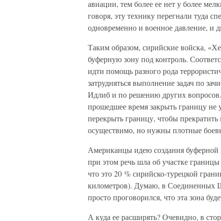
авиации, тем более ее нет у более мелк
говоря, эту технику перегнали туда сп
одновременно и военное давление, и 
Таким образом, сирийские войска, «Хе
буферную зону под контроль. Соответс
идти помощь разного рода террористи
затрудняться выполнение задач по зач
Идлиб и по решению других вопросов.
прошедшее время закрыть границу не 
перекрыть границу, чтобы прекратить 
осуществимо, но нужны плотные боевы
Американцы идею создания буферной з
при этом речь шла об участке границы 
что это 20 % сирийско-турецкой грани
километров). Думаю, в Соединенных Ш
просто проговорился, что эта зона буд
А куда ее расширять? Очевидно, в сто