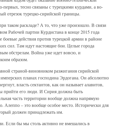
-первых, тесно связаны с турецкими курдами, а во-
ый отрезок турецко-сирийской границы.
ри таком раскладе? А то, что уже произошло. В связи
вом Рабочей партии Курдистана в конце 2015 года
е боевые действия против турецкой армии в районе
ких сил. Там идут настоящие бои. Целые города
вым обстрелам. Война уже идет вовсю, и
икоим образом.
главной страной-виновником разжигания сирийской
в имперских планах господина Эрдогана. Он абсолютно
ергнут, власть сектантов, как он называет алавитов,
ны прийти его люди. И Сирия должна быть
тельная часть территории вообще должна напрямую
о. Алеппо – это вообще особое место. Исторически для
который должен принадлежать им.
и. Если бы мы столь активно не вмешались в