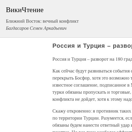
ВикиЧтение
Ближний Восток: вечный конфликт
Багдасаров Семен Аркадьевич
Россия и Турция – разво
Россия и Турция – разворот на 180 гра
Как сейчас будут развиваться события
перекрыть Босфор, хотя это возможно 
известное соглашение, подписанное в М
турки обязаны пропускать и торговые, 
конфликта не дойдет, хотя к этому над
Скажу откровенно: я противник таких 
по территории Турции. Разумеется, ес
обязаны будем нанести ответный удар
понятно. Но все-таки наиболее эффек