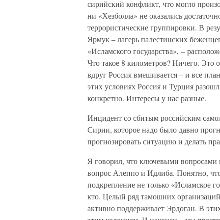
сирийский конфликт, что могло произо
ни «Хезболла» не оказались достаточн
террористические группировки. В резу
Ярмук – лагерь палестинских беженцев
«Исламского государства», – располож
Что такое 8 километров? Ничего. Это о
вдруг Россия вмешивается – и все пл
этих условиях Россия и Турция разошл
конкретно. Интересы у нас разные.
Инцидент со сбитым российским самол
Сирии, которое надо было давно прогно
прогнозировать ситуацию и делать пр
Я говорил, что ключевыми вопросами 
вопрос Алеппо и Идлиба. Понятно, что
подкрепление не только «Исламское го
кто. Целый ряд тамошних организаций
активно поддерживает Эрдоган. В эти
этим колоннам. И наконец – мы прост