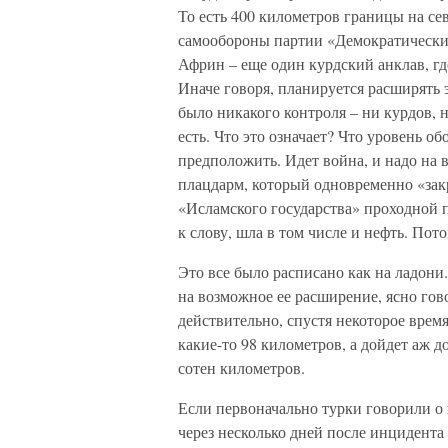
То есть 400 километров границы на се
самообороны партии «Демократический 
Африн – еще один курдский анклав, гд
Иначе говоря, планируется расширять э
было никакого контроля – ни курдов, н
есть. Что это означает? Что уровень 
предположить. Идет война, и надо на 
плацдарм, который одновременно «за
«Исламского государства» проходной п
к слову, шла в том числе и нефть. Пот
Это все было расписано как на ладони
на возможное ее расширение, ясно гов
действительно, спустя некоторое время
какие-то 98 километров, а дойдет аж д
сотен километров.
Если первоначально турки говорили о 
через несколько дней после инцидента