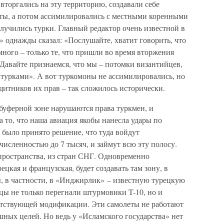
вторгались на эту территорию, создавали себе
аты, а потом ассимилировались с местными коренными
олучились турки. Главный редактор очень известной в
 однажды сказал: «Послушайте, хватит говорить, что
много – только те, что пришли во время вторжения
Давайте признаемся, что мы – потомки византийцев,
 турками». А вот туркомоны не ассимилировались, но
ащитников их прав – так сложилось исторически.
й буферной зоне нарушаются права туркмен, и
 то, что наша авиация якобы нанесла удары по
м было принято решение, что туда войдут
численностью до 7 тысяч, и займут всю эту полосу.
 пространства, из стран СНГ. Одновременно
ецкая и французская, будет создавать там зону, в
ы, в частности, в «Инджирлик» – известную турецкую
нцы не только перегнали штурмовики T-10, но и
етствующей модификации. Эти самолеты не работают
ушных целей. Но ведь у «Исламского государства» нет