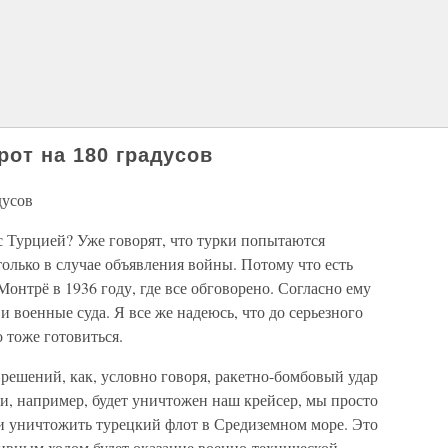
рот на 180 градусов
дусов
 с Турцией? Уже говорят, что турки попытаются
только в случае объявления войны. Потому что есть
онтрё в 1936 году, где все обговорено. Согласно ему
и военные суда. Я все же надеюсь, что до серьезного
о тоже готовиться.
решений, как, условно говоря, ракетно-бомбовый удар
ли, например, будет уничтожен наш крейсер, мы просто
 и уничтожить турецкий флот в Средиземном море. Это
тивным ходом будет оказание военно-технической