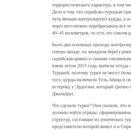
террористического характера, в том ч
Дело в том, что сирийско-турецкая гра
чуть меньше контролируют курды, а ос
через него можно перебрасывать все ч
40–45 километров, то есть это совсем 
Было два основных прохода, контроли
северо-западе, на западном берегу реки
сирийская армия со своими союзниками
взяли летом 2015 года, выбили оттуда
Турцией, поэтому турки не могут боль
того, курды включили Тель-Абияд в св
истерику у Эрдогана, который срочно с
Джальбрус.
Что сделали турки? Они сказали, что н
должны войти отряды, сформированны
структур, состоящие из этнических ту
представители которой живут и в Сири