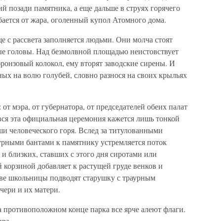
 позади памятника, а еще дальше в струях горячего
бается от жара, оголенный купол Атомного дома.
е с рассвета заполняется людьми. Они молча стоят
е головы. Над безмолвной площадью неистовствует
бронзовый колокол, ему вторят заводские сирены. И
ых на волю голубей, словно разнося на своих крыльях
 от мэра, от губернатора, от председателей обеих палат
вся эта официальная церемония кажется лишь тонкой
и человеческого горя. Вслед за титулованными
урными бантами к памятнику устремляется поток
 и близких, ставших с этого дня сиротами или
 корзиной добавляет к растущей груде венков и
ве школьницы подводят старушку с траурным
чери и их матери.
а противоположном конце парка все ярче алеют флаги.
ира.