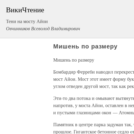
ВикиЧтение
Тени на мосту Айои
Овчинников Всеволод Владимирович
Мишень по размеру
Мишень по размеру
Бомбардир Ферреби наводил перекрест
мост Айои. Мост этот имеет форму бу
углом отведен другой мост, так как рек
Эти-то два потока и омывают вытянуты
напротив, у моста Айои, оставлен в н
и пустыми глазницами окон — Атомн
Памятник в центре парка задуман так, 
прошлое. Гигантское бетонное седло 