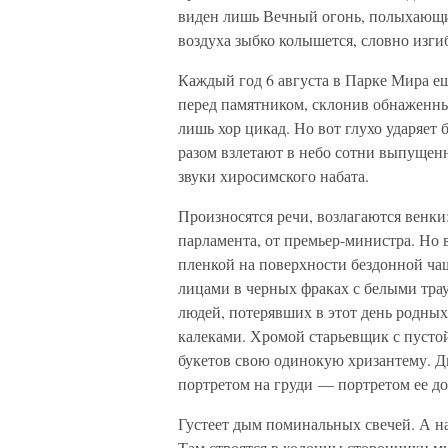
виден лишь Вечный огонь, полыхающий
воздуха зыбко колышется, словно изги
Каждый год 6 августа в Парке Мира ещ
перед памятником, склонив обнаженны
лишь хор цикад. Но вот глухо ударяет 
разом взлетают в небо сотни выпущенн
звуки хиросимского набата.
Произносятся речи, возлагаются венки:
парламента, от премьер-министра. Но 
пленкой на поверхности бездонной чаш
лицами в черных фраках с белыми тра
людей, потерявших в этот день родных
калеками. Хромой старьевщик с пустой
букетов свою одинокую хризантему. Д
портретом на груди — портретом ее до
Густеет дым поминальных свечей. А н
Там строятся в колонны сторонники м