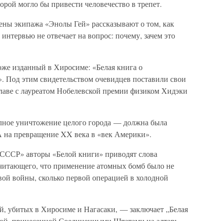
рой могло бы привести человечество в трепет.
лены экипажа «Энолы Гей» рассказывают о том, как
интервью не отвечает на вопрос: почему, зачем это
тоже изданный в Хиросиме: «Белая книга о
. Под этим свидетельством очевидцев поставили свои
лаве с лауреатом Нобелевской премии физиком Хидэки
ное уничтожение целого города — должна была
 на превращение XX века в «век Америки».
 СССР» авторы «Белой книги» приводят слова
 считающего, что применение атомных бомб было не
вой войны, сколько первой операцией в холодной
, убитых в Хиросиме и Нагасаки, — заключает „Белая
вой, принесенной Соединенными Штатами на алтарь