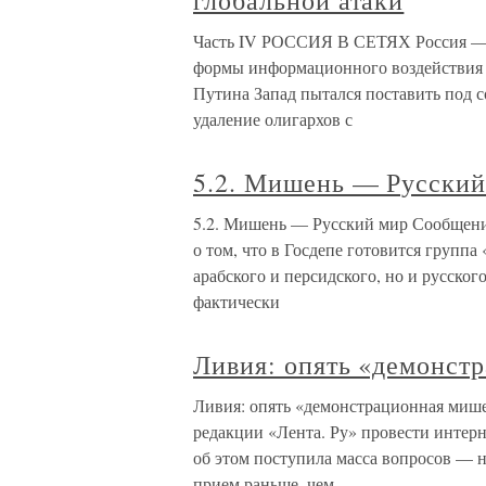
глобальной атаки
Часть IV РОССИЯ В СЕТЯХ Россия — 
формы информационного воздействия н
Путина Запад пытался поставить под с
удаление олигархов с
5.2. Мишень — Русский
5.2. Мишень — Русский мир Сообщени
о том, что в Госдепе готовится группа
арабского и персидского, но и русског
фактически
Ливия: опять «демонст
Ливия: опять «демонстрационная мише
редакции «Лента. Ру» провести интер
об этом поступила масса вопросов — н
прием раньше, чем