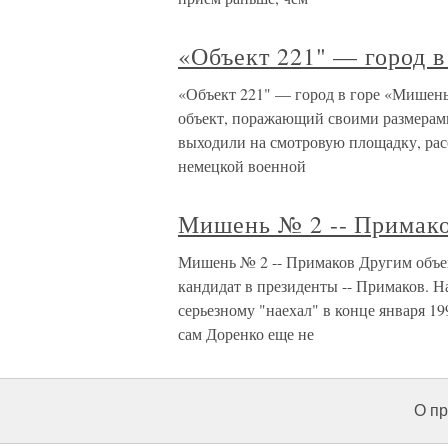
«Объект 221" — город 
«Объект 221" — город в горе «Мишень
объект, поражающий своими размерам
выходили на смотровую площадку, рас
немецкой военной
Мишень № 2 -- Примак
Мишень № 2 -- Примаков Другим объек
кандидат в президенты -- Примаков. На
серьезному "наехал" в конце января 19
сам Доренко еще не
О пр