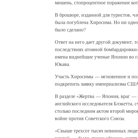
мишень, стопроцентное поражение кото
В брошюре, изданной для туристов, ч
была погублена Хиросима. Но ни одно 
было сделано?
Ответ на него дает другой документ, 
последствиях атомной бомбардировки»
имена виднейшие ученые Японии во г
Юкава.
Участь Хиросимы — мгновенное и пол
подкрепить заявку империализма США
В разделе «Жертва — Япония, враг —
английского исследователя Блэкетта,
столько последним актом второй миро
войне против Советского Союза.
«Свыше трехсот тысяч невинных людей
книга“, — были, таким образом, жерт