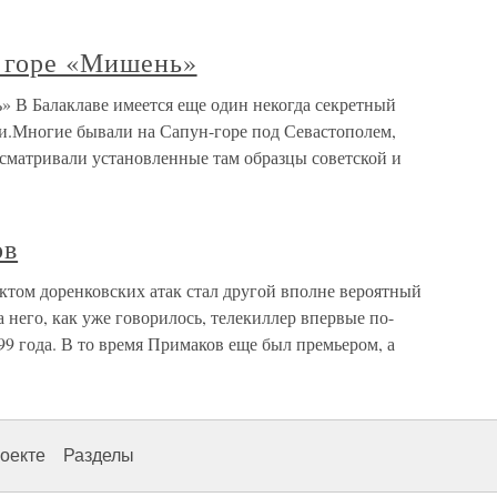
в горе «Мишень»
» В Балаклаве имеется еще один некогда секретный
и.Многие бывали на Сапун-горе под Севастополем,
сматривали установленные там образцы советской и
ов
том доренковских атак стал другой вполне вероятный
 него, как уже говорилось, телекиллер впервые по-
99 года. В то время Примаков еще был премьером, а
оекте
Разделы