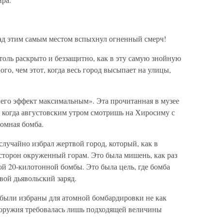
 над этим самым местом вспыхнул огненный смерч!
столь раскрыто и беззащитно, как в эту самую знойную
ого, чем этот, когда весь город высыпает на улицы,
 его эффект максимальным». Эта прочитанная в музее
, когда августовским утром смотришь на Хиросиму с
томная бомба.
случайно избрал жертвой город, который, как в
х сторон окруженный горам. Это была мишень, как раз
ой 20-килотонной бомбы. Это была цель, где бомба
вой дьявольский заряд.
 были избраны для атомной бомбардировки не как
 оружия требовалась лишь подходящей величины