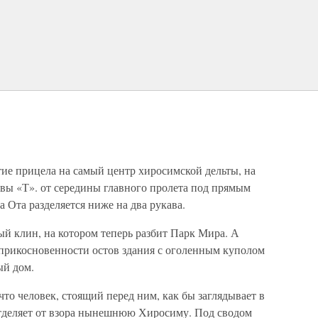
ие прицела на самый центр хиросимской дельты, на
квы «Т». от середины главного пролета под прямым
а Ота разделяется ниже на два рукава.
й клин, на котором теперь разбит Парк Мира. А
еприкосновенности остов здания с оголенным куполом
ый дом.
что человек, стоящий перед ним, как бы заглядывает в
отделяет от взора нынешнюю Хиросиму. Под сводом