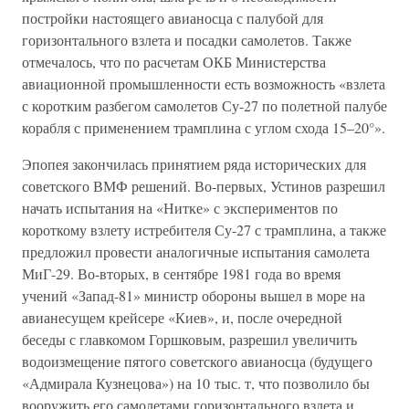
постройки настоящего авианосца с палубой для
горизонтального взлета и посадки самолетов. Также
отмечалось, что по расчетам ОКБ Министерства
авиационной промышленности есть возможность «взлета
с коротким разбегом самолетов Су-27 по полетной палубе
корабля с применением трамплина с углом схода 15–20°».
Эпопея закончилась принятием ряда исторических для
советского ВМФ решений. Во-первых, Устинов разрешил
начать испытания на «Нитке» с экспериментов по
короткому взлету истребителя Су-27 с трамплина, а также
предложил провести аналогичные испытания самолета
МиГ-29. Во-вторых, в сентябре 1981 года во время
учений «Запад-81» министр обороны вышел в море на
авианесущем крейсере «Киев», и, после очередной
беседы с главкомом Горшковым, разрешил увеличить
водоизмещение пятого советского авианосца (будущего
«Адмирала Кузнецова») на 10 тыс. т, что позволило бы
вооружить его самолетами горизонтального взлета и