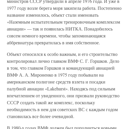
министров СССР утвердили в апреле 1976 года. И уже в
1977 году возле берега моря закипела работа. Постепенно
название изменилось, объект стали именовать
«Наземным испытательным тренировочным комплексом
авиации» — так и появилась НИТКА. Понадобилось
совсем немного времени, чтобы запоминающаяся
аббревиатура превратилась в имя собственное.
Объект относился к особо важным, и его строительство
контролировал лично главком ВМФ С. Г. Горшков. Дело
в том, что главком Горшков и командующий авиацией
ВМФ А. А. Мироненко в 1975 году побывали на
американском полигоне средств взлета и посадки
палубной авиации «Lakehurst». Находясь под сильным
впечатлением от увиденного, они призвали руководство
СССР создать такой же комплекс, поскольку
необходимость в нем для советских ВС с каждым годом
становилась все более очевидной.
В 1980-х годах ВМФ должен был пополниться новыми