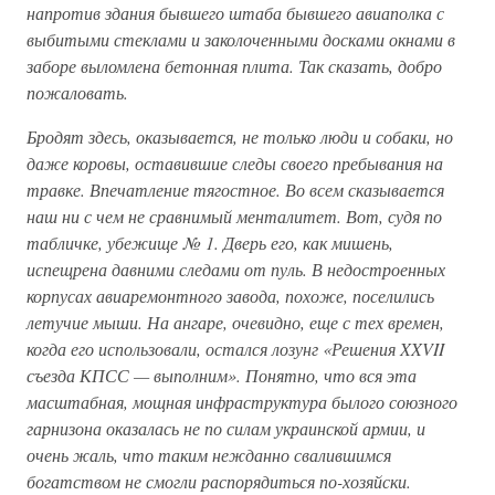
напротив здания бывшего штаба бывшего авиаполка с
выбитыми стеклами и заколоченными досками окнами в
заборе выломлена бетонная плита. Так сказать, добро
пожаловать.
Бродят здесь, оказывается, не только люди и собаки, но
даже коровы, оставившие следы своего пребывания на
травке. Впечатление тягостное. Во всем сказывается
наш ни с чем не сравнимый менталитет. Вот, судя по
табличке, убежище № 1. Дверь его, как мишень,
испещрена давними следами от пуль. В недостроенных
корпусах авиаремонтного завода, похоже, поселились
летучие мыши. На ангаре, очевидно, еще с тех времен,
когда его использовали, остался лозунг «Решения XXVII
съезда КПСС — выполним». Понятно, что вся эта
масштабная, мощная инфраструктура былого союзного
гарнизона оказалась не по силам украинской армии, и
очень жаль, что таким нежданно свалившимся
богатством не смогли распорядиться по-хозяйски.