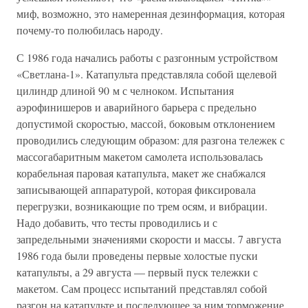
миф, возможно, это намеренная дезинформация, которая
почему-то полюбилась народу.
С 1986 года начались работы с разгонным устройством
«Светлана-1». Катапульта представляла собой щелевой
цилиндр длиной 90 м с челноком. Испытания
аэрофинишеров и аварийного барьера с предельно
допустимой скоростью, массой, боковым отклонением
проводились следующим образом: для разгона тележек с
массогабаритным макетом самолета использовалась
корабельная паровая катапульта, макет же снабжался
записывающей аппаратурой, которая фиксировала
перегрузки, возникающие по трем осям, и вибрации.
Надо добавить, что тесты проводились и с
запредельными значениями скорости и массы. 7 августа
1986 года были проведены первые холостые пуски
катапульты, а 29 августа — первый пуск тележки с
макетом. Сам процесс испытаний представлял собой
разгон на катапульте и последующее за ним торможение