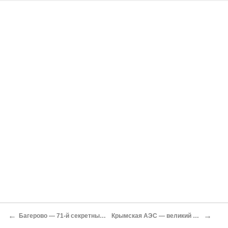
←
→
Багерово — 71-й секретный полигон
Крымская АЭС — великий недострой