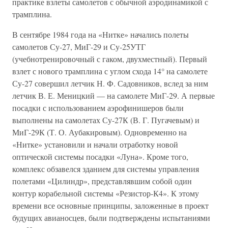
практике взлеты самолетов с обычной аэродинамикой с
трамплина.
В сентябре 1984 года на «Нитке» начались полеты
самолетов Су-27, МиГ-29 и Су-25УТГ
(учебнотренировочный с гаком, двухместный). Первый
взлет с нового трамплина с углом схода 14° на самолете
Су-27 совершил летчик Н. Ф. Садовников, вслед за ним
летчик В. Е. Меницкий — на самолете МиГ-29. А первые
посадки с использованием аэрофинишеров были
выполнены на самолетах Су-27К (В. Г. Пугачевым) и
МиГ-29К (Т. О. Аубакировым). Одновременно на
«Нитке» установили и начали отработку новой
оптической системы посадки «Луна». Кроме того,
комплекс обзавелся зданием для системы управления
полетами «Цилиндр», представлявшим собой один
контур корабельной системы «Резистор-К4». К этому
времени все основные принципы, заложенные в проект
будущих авианосцев, были подтверждены испытаниями