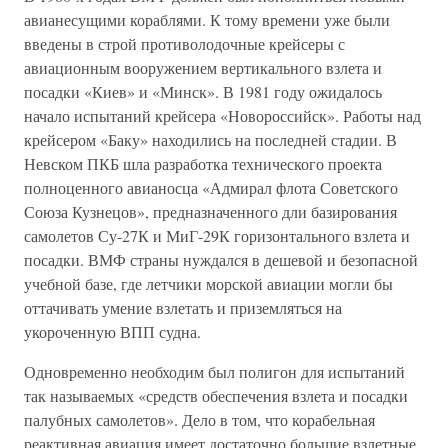
авианесущими кораблями. К тому времени уже были
введены в строй противолодочные крейсеры с
авиационным вооружением вертикального взлета и
посадки «Киев» и «Минск». В 1981 году ожидалось
начало испытаний крейсера «Новороссийск». Работы над
крейсером «Баку» находились на последней стадии. В
Невском ПКБ шла разработка технического проекта
полноценного авианосца «Адмирал флота Советского
Союза Кузнецов», предназначенного дли базирования
самолетов Су-27К и МиГ-29К горизонтального взлета и
посадки. ВМФ страны нуждался в дешевой и безопасной
учебной базе, где летчики морской авиации могли бы
оттачивать умение взлетать и приземляться на
укороченную ВПП судна.
Одновременно необходим был полигон для испытаний
так называемых «средств обеспечения взлета и посадки
палубных самолетов». Дело в том, что корабельная
реактивная авиация имеет достаточно большие взлетные