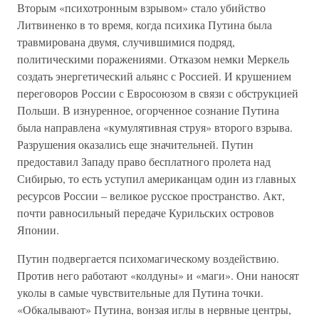
Вторым «психотронным взрывом» стало убийство
Литвиненко в то время, когда психика Путина была
травмирована двумя, случившимися подряд,
политическими поражениями. Отказом немки Меркель
создать энергетический альянс с Россией. И крушением
переговоров России с Евросоюзом в связи с обструкцией
Польши. В изнуренное, огорченное сознание Путина
была направлена «кумулятивная струя» второго взрыва.
Разрушения оказались еще значительней. Путин
предоставил Западу право бесплатного пролета над
Сибирью, то есть уступил американцам один из главных
ресурсов России – великое русское пространство. Акт,
почти равносильный передаче Курильских островов
Японии.
Путин подвергается психомагическому воздействию.
Против него работают «колдуны» и «маги». Они наносят
уколы в самые чувствительные для Путина точки.
«Обкалывают» Путина, вонзая иглы в нервные центры,