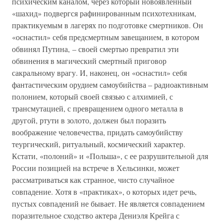
психическим каналом, через который новоявленный
«шахид» подвергся рафинированным психотехникам,
практикуемым в лагерях по подготовке смертников. Он
«оснастил» себя предсмертным завещанием, в котором
обвинял Путина, – своей смертью превратил эти
обвинения в магический смертный приговор
сакральному врагу. И, наконец, он «оснастил» себя
фантастическим орудием самоубийства – радиоактивным
полонием, который своей связью с алхимией, с
трансмутацией, с превращением одного металла в
другой, ртути в золото, должен был поразить
воображение человечества, придать самоубийству
теургический, ритуальный, космический характер.
Кстати, «полоний» и «Польша», с ее разрушительной для
России позицией на встрече в Хельсинки, может
рассматриваться как странное, чисто случайное
совпадение. Хотя в «практиках», о которых идет речь,
пустых совпадений не бывает. Не является совпадением
поразительное сходство актера Дениэля Крейга с