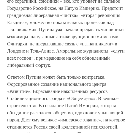
его соратники, союзники – все, кто уповает на сильное
Государство Российское, на Пятую Империю. Предстоит
грандиозная либеральная «чистка», «вторая революция
Ельцина», множество показательных процессов над
«силовиками». Путина уже начали предавать чиновники-
мздоимцы, напуганные антикоррупционными мерами.
Олигархи, не прерывавшие связь с «изгнанниками» в
Лондоне и Тель-Авиве. Аморальные журналисты, «слуги
всех господ», примеряющие на себя обновленный
либеральный сюртук.
Ответом Путина может быть только контратака.
Форсированное создание национального центра
«Развитие». Вбрасывание накопленных ресурсов
Стабилизационного фонда в «Общее дело». В великое
строительство. В созидание Пятой Империи, которая
объединит расколотое общество, вдохновит унывающий
народ. Даст ему великое «имперское задание», на которое
откликнется Россия своей коллективной психологией,