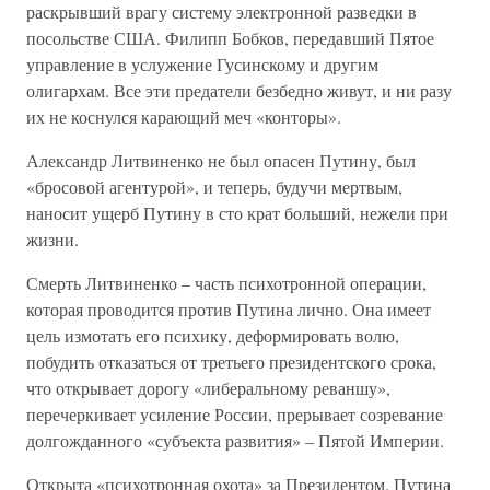
раскрывший врагу систему электронной разведки в
посольстве США. Филипп Бобков, передавший Пятое
управление в услужение Гусинскому и другим
олигархам. Все эти предатели безбедно живут, и ни разу
их не коснулся карающий меч «конторы».
Александр Литвиненко не был опасен Путину, был
«бросовой агентурой», и теперь, будучи мертвым,
наносит ущерб Путину в сто крат больший, нежели при
жизни.
Смерть Литвиненко – часть психотронной операции,
которая проводится против Путина лично. Она имеет
цель измотать его психику, деформировать волю,
побудить отказаться от третьего президентского срока,
что открывает дорогу «либеральному реваншу»,
перечеркивает усиление России, прерывает созревание
долгожданного «субъекта развития» – Пятой Империи.
Открыта «психотронная охота» за Президентом. Путина