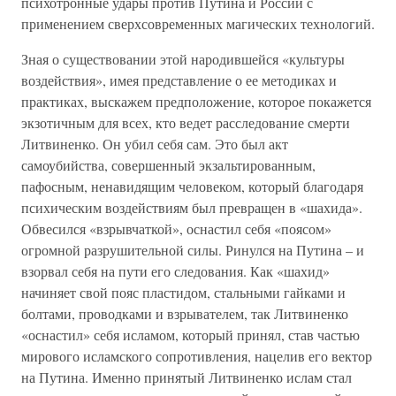
психотронные удары против Путина и России с
применением сверхсовременных магических технологий.
Зная о существовании этой народившейся «культуры
воздействия», имея представление о ее методиках и
практиках, выскажем предположение, которое покажется
экзотичным для всех, кто ведет расследование смерти
Литвиненко. Он убил себя сам. Это был акт
самоубийства, совершенный экзальтированным,
пафосным, ненавидящим человеком, который благодаря
психическим воздействиям был превращен в «шахида».
Обвесился «взрывчаткой», оснастил себя «поясом»
огромной разрушительной силы. Ринулся на Путина – и
взорвал себя на пути его следования. Как «шахид»
начиняет свой пояс пластидом, стальными гайками и
болтами, проводками и взрывателем, так Литвиненко
«оснастил» себя исламом, который принял, став частью
мирового исламского сопротивления, нацелив его вектор
на Путина. Именно принятый Литвиненко ислам стал