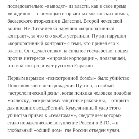
последовательно «выводят» из власти, как в свое время
«вводили», – с помощью взорванных московских домов,
басаевского вторжения в Дагестан, Второй чеченской
войны. Не Литвиненко нарушил «корпоративный
контракт», за что его якобы устранили. Путин нарушил
«корпоративный контракт» с теми, кто привел его к
власти. Он сделал ставку на сильное государство, пошел
против интересов «мировой корпорации», полагавшей,
что она контролирует русскую Евразию.
Первым взрывом «психотронной бомбы» было убийство
Политковской в день рождения Путина, в особый
«астрологический день», когда психика человека подобна
моллюску, раскрывшему защитные раковины, – открыта
для внешних воздействий. Кумулятивный удар этого
убийства привел к «гематомам», следствием которых
стало пораженческое вступление России в ВТО, – в
глобальный «общий дом», где России отведен чулан.