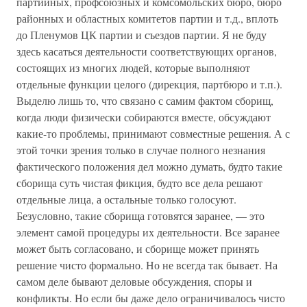
партийных, профсоюзных и комсомольских бюро, бюро
районных и областных комитетов партии и т.д., вплоть
до Пленумов ЦК партии и съездов партии. Я не буду
здесь касаться деятельности соответствующих органов,
состоящих из многих людей, которые выполняют
отдельные функции целого (дирекция, партбюро и т.п.).
Выделю лишь то, что связано с самим фактом сборищ,
когда люди физически собираются вместе, обсуждают
какие-то проблемы, принимают совместные решения. А с
этой точки зрения только в случае полного незнания
фактического положения дел можно думать, будто такие
сборища суть чистая фикция, будто все дела решают
отдельные лица, а остальные только голосуют.
Безусловно, такие сборища готовятся заранее, — это
элемент самой процедуры их деятельности. Все заранее
может быть согласовано, и сборище может принять
решение чисто формально. Но не всегда так бывает. На
самом деле бывают деловые обсуждения, споры и
конфликты. Но если бы даже дело ограничивалось чисто