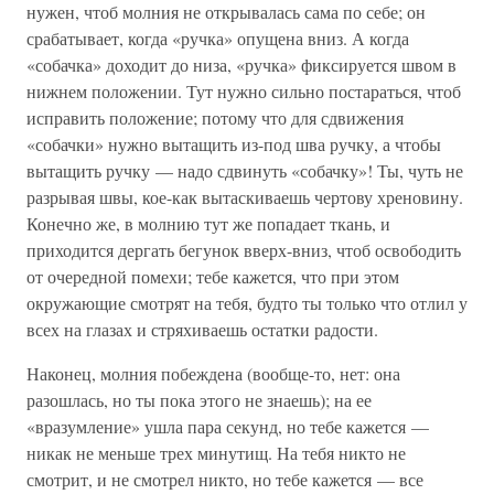
нужен, чтоб молния не открывалась сама по себе; он
срабатывает, когда «ручка» опущена вниз. А когда
«собачка» доходит до низа, «ручка» фиксируется швом в
нижнем положении. Тут нужно сильно постараться, чтоб
исправить положение; потому что для сдвижения
«собачки» нужно вытащить из-под шва ручку, а чтобы
вытащить ручку — надо сдвинуть «собачку»! Ты, чуть не
разрывая швы, кое-как вытаскиваешь чертову хреновину.
Конечно же, в молнию тут же попадает ткань, и
приходится дергать бегунок вверх-вниз, чтоб освободить
от очередной помехи; тебе кажется, что при этом
окружающие смотрят на тебя, будто ты только что отлил у
всех на глазах и стряхиваешь остатки радости.
Наконец, молния побеждена (вообще-то, нет: она
разошлась, но ты пока этого не знаешь); на ее
«вразумление» ушла пара секунд, но тебе кажется —
никак не меньше трех минутищ. На тебя никто не
смотрит, и не смотрел никто, но тебе кажется — все