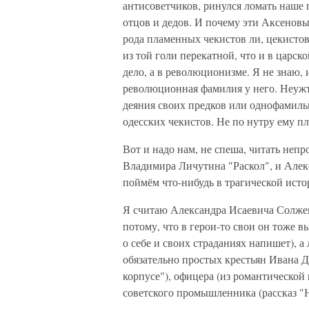
антисоветчиков, ринулся ломать наше г
отцов и дедов. И почему эти Аксеновы
рода пламенных чекистов ли, цекистов,
из той голи перекатной, что и в царс
дело, а в революционизме. Я не знаю, 
революционная фамилия у него. Неужто
деяния своих предков или однофамиль
одесских чекистов. Не по нутру ему 
Вот и надо нам, не спеша, читать неп
Владимира Личутина "Раскол", и Але
поймём что-нибудь в трагической исто
Я считаю Александра Исаевича Солже
потому, что в герои-то свои он тоже 
о себе и своих страданиях напишет), 
обязательно простых крестьян Ивана Д
корпусе"), офицера (из романтической
советского промышленника (рассказ "Н