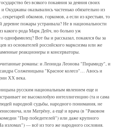
осударство без всякого покаяния за деяния своих
 и Окуджавы оказывались частенько обязательно из
 секретарей обкомов, горкомов, а если из крестьян, то
кой деревне пожары устраивала? Не в национальности
из какого рода Марк Дейч, но больно уж
 однофамилец? Вот бы и рассказал, покаялся бы за
цев из основателей российского марксизма или же
пламенные реакционеры и консерваторы.
рочитанные романы: и Леонида Леонова "Пирамиду", и
ксандра Солженицына "Красное колесо"… Авось и
рии ХХ века.
ницына русским национальным явлением еще и
выстраивает не высоколобую интеллигенцию (та и сама
а людей народной судьбы, народного понимания, не
енисовича, или Матрёну, а ещё и врача (в "Раковом
 комедии "Пир победителей") или даже крупного
а изломах") — всё из того же народного сословия.