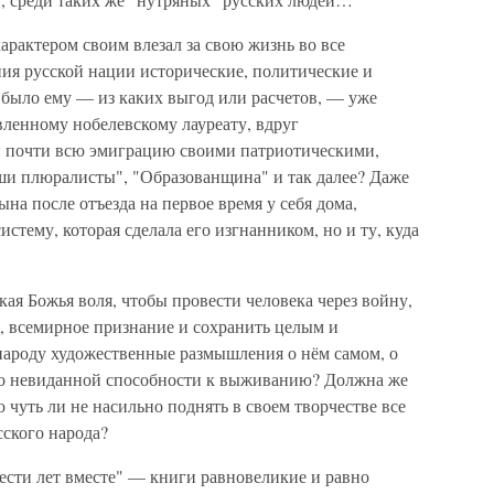
арактером своим влезал за свою жизнь во все
ия русской нации исторические, политические и
 было ему — из каких выгод или расчетов, — уже
вленному нобелевскому лауреату, вдруг
 и почти всю эмиграцию своими патриотическими,
ши плюралисты", "Образованщина" и так далее? Даже
а после отъезда на первое время у себя дома,
истему, которая сделала его изгнанником, но и ту, куда
кая Божья воля, чтобы провести человека через войну,
е, всемирное признание и сохранить целым и
народу художественные размышления о нём самом, о
го невиданной способности к выживанию? Должна же
о чуть ли не насильно поднять в своем творчестве все
ского народа?
ести лет вместе" — книги равновеликие и равно