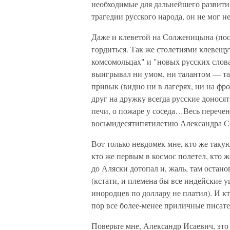
необходимые для дальнейшего развития
трагедии русского народа, он не мог н
Даже и клеветой на Солженицына (пос
гордиться. Так же столетиями клевещу
комсомольцах" и "новых русских слова
выигрывал ни умом, ни талантом — так
привык (видно ни в лагерях, ни на фро
друг на дружку всегда русские доносят
печи, о пожаре у соседа…Весь перечен
восьмидесятипятилетию Александра Со
Вот только невдомек мне, кто же таку
кто же первым в космос полетел, кто 
до Аляски дотопал и, жаль, там остан
(кстати, и племена бы все индейские 
инородцев по доллару не платил). И к
пор все более-менее приличные писат
Поверьте мне, Александр Исаевич, это