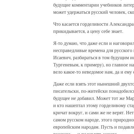
будущие комментарии учебников литера
может удержаться русский человек, ск
Что касается горделивости Александра
прикидывается, а цену себе знает.
Я-то думаю, что даже если и наговори
несправедливые времена для русского 
Исаевич, разбираться в том будущим и
Тургеневым, к примеру), но главное на
вело какое-то неведомое нам, да и ему
Даже если взять этот нынешний двухто
писательски, по-житейски понадобился
будущее не добавил. Может тот же Мар
и кто нашептал этому горделивому ст
кричат вокруг, и сами же не верят. Н
самом русском народе, этого природн
европейским народам. Пусть и подавля
русским — и подавлять нечего.