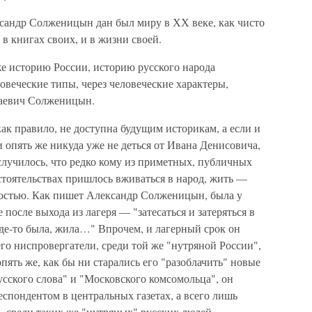
ксандр Солженицын дан был миру в ХХ веке, как чисто
 в книгах своих, и в жизни своей.
же историю России, историю русского народа
овеческие типы, через человеческие характеры,
саевич Солженицын.
как правило, не доступна будущим историкам, а если и
(и опять же никуда уже не деться от Ивана Денисовича,
 случилось, что редко кому из приметных, публичных
бстоятельствах пришлось вживаться в народ, жить —
йностью. Как пишет Александр Солженицын, была у
е после выхода из лагеря — "затесаться и затеряться в
де-то была, жила…" Впрочем, и лагерный срок он
его ниспровергатели, среди той же "нутряной России",
ять же, как бы ни старались его "разоблачить" новые
сского слова" и "Московского комсомольца", он
еспондентом в центральных газетах, а всего лишь
и, среди таких же "нутряных" русских людей…