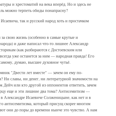
туры и хрестоматий на века вперёд. Но и здесь не
оль можно терпеть обиды понапрасну?
 Исаевича, так и русский народ хоть и простачком
л за свою жизнь (особенно в самые крутые и
народа) и даже написал что-то лишнее Александр
сторикам (как разбираются с Достоевским или
всегда уже останется за ним — народная правда! Его
 самому, думаю, высшее духовное чутьё.
мник "Двести лет вместе" — зачем он ему по-
? Ни славы, ни денег, ни литературной значимости на
к Дейч или кто другой из оппонентов ответить, зачем
арцу еще и эти лишние два тома? Антисемитизм —
ет в Александре Исаевиче Солженицыне, как нет и в
ого антисемитизма, который присущ скорее многим
ют они до поры до времени нынче это чувство. А нам