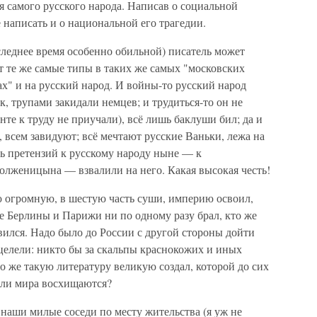
 самого русского народа. Написав о социальной
е написать и о национальной его трагедии.
леднее время особенно обильной) писатель может
т те же самые типы в таких же самых "московских
х" и на русский народ. И войны-то русский народ
, трупами закидали немцев; и трудиться-то он не
нте к труду не приучали), всё лишь баклуши бил; да и
, всем завидуют; всё мечтают русские Ваньки, лежа на
ь претензий к русскому народу ныне — к
лженицына — взвалили на него. Какая высокая честь!
ю огромную, в шестую часть суши, империю освоил,
же Берлины и Парижи ни по одному разу брал, кто же
овился. Надо было до России с другой стороны дойти
уцелели: никто бы за скальпы краснокожих и иных
то же такую литературу великую создал, которой до сих
ели мира восхищаются?
 наши милые соседи по месту жительства (я уж не