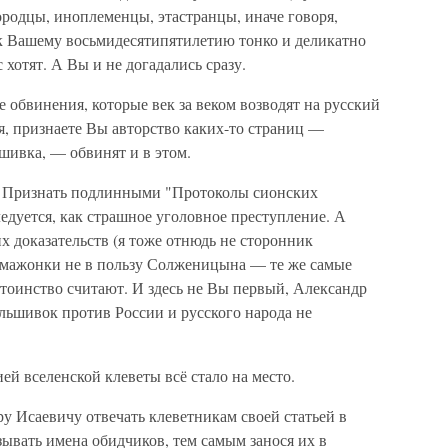
ородцы, иноплеменцы, этастранцы, иначе говоря,
 к Вашему восьмидесятипятилетию тонко и деликатно
 хотят. А Вы и не догадались сразу.
те обвинения, которые век за веком возводят на русский
ия, признаете Вы авторство каких-то страниц —
ьшивка, — обвинят и в этом.
т. Признать подлинными "Протоколы сионских
едуется, как страшное уголовное преступление. А
х доказательств (я тоже отнюдь не сторонник
умажонки не в пользу Солженицына — те же самые
тоинство считают. И здесь не Вы первый, Александр
альшивок против России и русского народа не
 вселенской клеветы всё стало на место.
у Исаевичу отвечать клеветникам своей статьей в
зывать имена обидчиков, тем самым занося их в