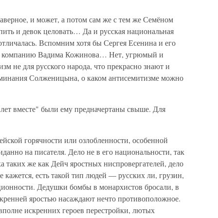
аверное, и может, а потом сам же с тем же Семёном
пить и девок целовать… Да и русская национальная
отличалась. Вспомним хотя бы Сергея Есенина и его
ую компанию Вадима Кожинова… Нет, угрюмый и
м не для русского народа, что прекрасно знают и
оминания Солженицына, о каком антисемитизме можно
 лет вместе" были ему предначертаны свыше. Для
ейской горячности или озлобленности, особенной
данно на писателя. Дело не в его национальности, так
ка таких же как Дейч яростных ниспровергателей, дело
кажется, есть такой тип людей — русских ли, грузин,
ионности. Дедушки бомбы в монархистов бросали, в
искренней яростью насаждают нечто противоположное.
 вполне искренних героев перестройки, лютых