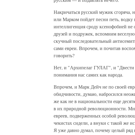
Накричаться русский мужик сгоряча, н
или Марком пойдет песни петь, водку 
интеллигенция сроду ксенофобией не 
друзей и подружек, вспомним весел
скучный последовательный антисемитиз
сами евреи. Впрочем, и почитав восп
говорить?
Нет, и "Архипелаг ГУЛАГ", и "Двести
понимания нас самих как народа.
Впрочем, и Марк Дейч не по своей евр
обидчивости, думаю, набросился неожи
же как не в национальности еще десят
в их природной революционности. Мне 
евреев, подверженных особой революц
чекистах сидели, а внуки с такой же 
Я уже давно думал, почему целый ряд