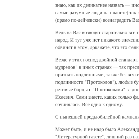
знаю, как их деликатнее назвать — ин
самые разумные люди на планете) так
(прямо по-дейчевски) вознаградить Вас
Ведь на Вас возводят старательно все 
народ. И тут уже нет никакого значен
обвинят в этом, докажете, что это фал
Везде у этих господ двойной стандар
мудрецов" в иных странах — так пресл
признать подлинными, также без всяки
подлинности "Протоколов"), любые б
ретивые борцы с "Протоколами" за дос
Исаевич. Сами знаете, каких только ф
сочинялось. Всё одно к одному.
С нынешней предъюбилейной кампанией
Может быть, и не надо было Александр
"Литературной газете", лишний раз на