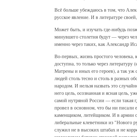
Всё больше убеждаюсь в том, что Але
русское явление. И в литературе своей,
Может быть, и изучать где-нибудь поз
минувшего столетия будут — через чел
именно через таких, как Александр И
Во-первых, жизнь простого человека, 
доступна, то только через литературу 
Матрены и иных его героев), а так уж
людей столь тесно и столь в разных о
народом. И нельзя назвать это случа
него цель, осознанная и ясная цель, уж
самой нутряной России — если такая г
провел в основном, что бы ни писали 
каменщиком, литейщиком. И в армии оп
либеральные клеветники из "Нового ру
служил не в высоких штабах и не корр
командиром батареи звуковой разведк