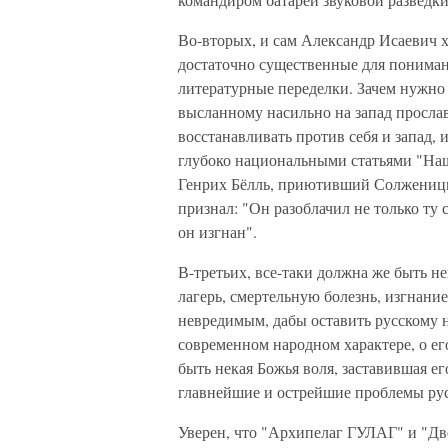
Во-вторых, и сам Александр Исаевич х
достаточно существенные для пониман
литературные переделки. Зачем нужно
высланному насильно на запад просла
восстанавливать против себя и запад,
глубоко национальными статьями "На
Генрих Бёлль, приютивший Солженицын
признал: "Он разоблачил не только ту с
он изгнан".
В-третьих, все-таки должна же быть не
лагерь, смертельную болезнь, изгнани
невредимым, дабы оставить русскому 
современном народном характере, о е
быть некая Божья воля, заставившая ег
главнейшие и острейшие проблемы рус
Уверен, что "Архипелаг ГУЛАГ" и "Дв