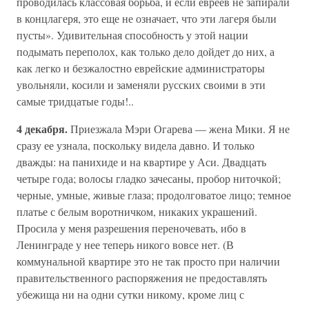
проводилась классовая борьба, и если евреев не запирали
в концлагеря, это еще не означает, что эти лагеря были
пусты». Удивительная способность у этой нации
подымать переполох, как только дело дойдет до них, а
как легко и безжалостно еврейские администраторы
увольняли, косили и заменяли русских своими в эти
самые тридцатые годы!..
4 декабря.
Приезжала Мэри Огарева — жена Мики. Я не
сразу ее узнала, поскольку видела давно. И только
дважды: на панихиде и на квартире у Аси. Двадцать
четыре года; волосы гладко зачесаны, пробор ниточкой;
черные, умные, живые глаза; продолговатое лицо; темное
платье с белым воротничком, никаких украшений.
Просила у меня разрешения переночевать, ибо в
Ленинграде у нее теперь никого вовсе нет. (В
коммунальной квартире это не так просто при наличии
правительственного распоряжения не предоставлять
убежища ни на одни сутки никому, кроме лиц с