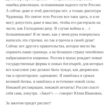
ошибка революции, осложнившая надолго пути России.
А сейчас даже и этой диктатуры нет, а только диктатура
Чудовища. Но святое тело России все-таки здесь, и я не
могу допустить даже в мыслях, чтобы его растерзали на
части, как Господнюю ризу. В случае войны я… с
большевиками! Я не знаю, как у меня рука повернулась
написать эти строчки, но так я прочла в своей душе!
Сейчас нет другого правительства, которое могло бы
охранить наши границы, а на большую страну неизбежно
набрасываются хищники. Россия в муках рождает новые
государственные формы и новых богатырей, для которых
все классовое уже должно быть чуждо, как дворянское,
так и пролетарское, одинаково. Я ошиблась в сроках
великой битвы, я ошиблась в источнике новой силы.
Никакой реставрации, никакой антанты! Россия спасет
себя сама, изнутри. «Закат!» — говорит Юлия Ивановна.
За закатом придет рассвет!