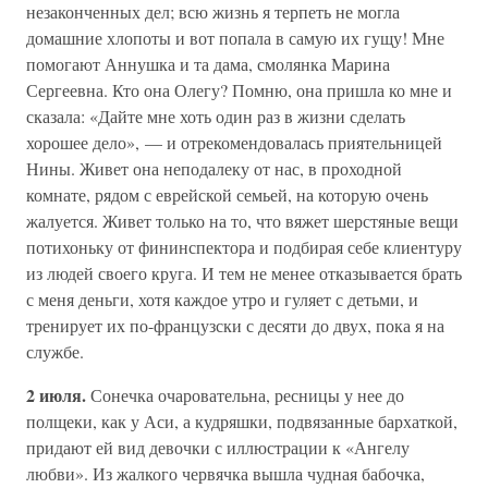
незаконченных дел; всю жизнь я терпеть не могла
домашние хлопоты и вот попала в самую их гущу! Мне
помогают Аннушка и та дама, смолянка Марина
Сергеевна. Кто она Олегу? Помню, она пришла ко мне и
сказала: «Дайте мне хоть один раз в жизни сделать
хорошее дело», — и отрекомендовалась приятельницей
Нины. Живет она неподалеку от нас, в проходной
комнате, рядом с еврейской семьей, на которую очень
жалуется. Живет только на то, что вяжет шерстяные вещи
потихоньку от фининспектора и подбирая себе клиентуру
из людей своего круга. И тем не менее отказывается брать
с меня деньги, хотя каждое утро и гуляет с детьми, и
тренирует их по-французски с десяти до двух, пока я на
службе.
2 июля.
Сонечка очаровательна, ресницы у нее до
полщеки, как у Аси, а кудряшки, подвязанные бархаткой,
придают ей вид девочки с иллюстрации к «Ангелу
любви». Из жалкого червячка вышла чудная бабочка,