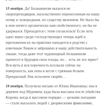
15 ноября.
Да! Большевизм оказался не
скоропреходящим, насильственно перенесенным на нашу
почву и чужеродным, по существу явлением. Не было бы
в нем ничего органически нам свойственного, он бы не
удержался. Приходится с этим согласиться! Если хоть
одно зерно среди господствующих теперь идей и
приложения их на практике находится в родстве с
извечным Ликом и заброшено в нашу действительность
свыше, тогда даже этот чудовищный большевизм
принесет в будущем свои плоды, но… есть ли это зерно?
Вся муть и вся порочность всплыли сейчас на
поверхность, как пена в котле с грязным бельем.
Прекрасный Лик исполнен скорби…
18 ноября.
Получила письмо от Юлии Ивановны; она в
деревне под Муромом, куда была выслана после убийства
Кирова, когда в массовом порядке — целыми поездами
— стали высылать людей с дворянскими фамилиями,