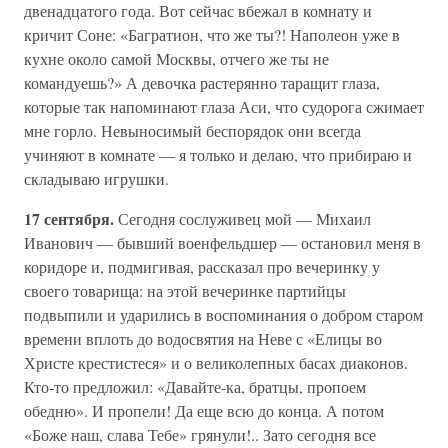
двенадцатого года. Вот сейчас вбежал в комнату и
кричит Соне: «Багратион, что же ты?! Наполеон уже в
кухне около самой Москвы, отчего же ты не
командуешь?» А девочка растерянно таращит глаза,
которые так напоминают глаза Аси, что судорога сжимает
мне горло. Невыносимый беспорядок они всегда
учиняют в комнате — я только и делаю, что прибираю и
складываю игрушки.
17 сентября.
Сегодня сослуживец мой — Михаил
Иванович — бывший военфельдшер — остановил меня в
коридоре и, подмигивая, рассказал про вечеринку у
своего товарища: на этой вечеринке партийцы
подвыпили и ударились в воспоминания о добром старом
времени вплоть до водосвятия на Неве с «Елицы во
Христе крестистеся» и о великолепных басах диаконов.
Кто-то предложил: «Давайте-ка, братцы, пропоем
обедню». И пропели! Да еще всю до конца. А потом
«Боже наш, слава Тебе» грянули!.. Зато сегодня все