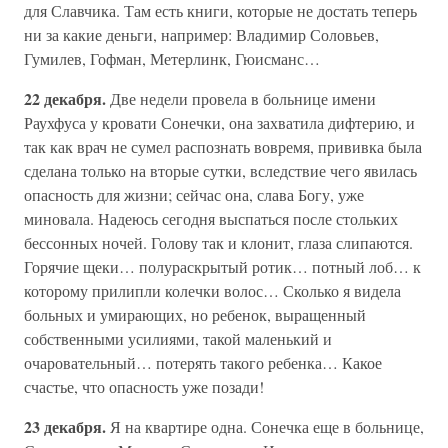
для Славчика. Там есть книги, которые не достать теперь
ни за какие деньги, например: Владимир Соловьев,
Гумилев, Гофман, Метерлинк, Гюисманс…
22 декабря.
Две недели провела в больнице имени
Раухфуса у кровати Сонечки, она захватила дифтерию, и
так как врач не сумел распознать вовремя, прививка была
сделана только на вторые сутки, вследствие чего явилась
опасность для жизни; сейчас она, слава Богу, уже
миновала. Надеюсь сегодня выспаться после стольких
бессонных ночей. Голову так и клонит, глаза слипаются.
Горячие щеки… полураскрытый ротик… потный лоб… к
которому прилипли колечки волос… Сколько я видела
больных и умирающих, но ребенок, выращенный
собственными усилиями, такой маленький и
очаровательный… потерять такого ребенка… Какое
счастье, что опасность уже позади!
23 декабря.
Я на квартире одна. Сонечка еще в больнице,