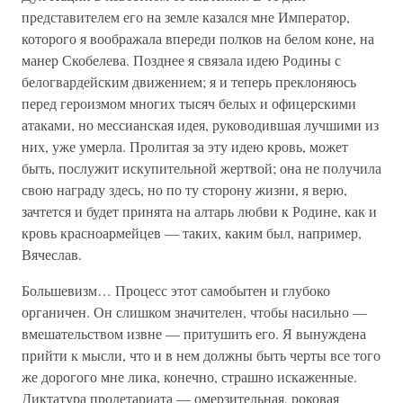
представителем его на земле казался мне Император,
которого я воображала впереди полков на белом коне, на
манер Скобелева. Позднее я связала идею Родины с
белогвардейским движением; я и теперь преклоняюсь
перед героизмом многих тысяч белых и офицерскими
атаками, но мессианская идея, руководившая лучшими из
них, уже умерла. Пролитая за эту идею кровь, может
быть, послужит искупительной жертвой; она не получила
свою награду здесь, но по ту сторону жизни, я верю,
зачтется и будет принята на алтарь любви к Родине, как и
кровь красноармейцев — таких, каким был, например,
Вячеслав.
Большевизм… Процесс этот самобытен и глубоко
органичен. Он слишком значителен, чтобы насильно —
вмешательством извне — притушить его. Я вынуждена
прийти к мысли, что и в нем должны быть черты все того
же дорогого мне лика, конечно, страшно искаженные.
Диктатура пролетариата — омерзительная, роковая