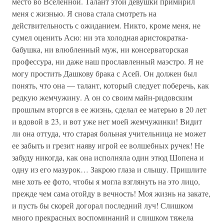
место во Вселенной. Талант этой девушки примирил
меня с жизнью. Я снова стала смотреть на
действительность с ожиданием. Никто, кроме меня, не
сумел оценить Асю: ни эта холодная аристократка-
бабушка, ни влюбленный муж, ни консерваторская
профессура, ни даже наш прославленный маэстро. Я не
могу простить Дашкову брака с Асей. Он должен был
понять, что она — талант, который следует поберечь, как
редкую жемчужину. А он со своим майн-ридовским
прошлым вторгся в ее жизнь, сделал ее матерью в 20 лет
и вдовой в 23, и вот уже нет моей жемчужинки! Видит
ли она оттуда, что старая больная учительница не может
ее забыть и грезит наяву игрой ее волшебных ручек! Не
забуду никогда, как она исполняла один этюд Шопена и
одну из его мазурок… Закрою глаза и слышу. Пришлите
мне хоть ее фото, чтобы я могла взглянуть на это лицо,
прежде чем сама отойду в вечность! Моя жизнь на закате,
и пусть бы скорей догорал последний луч! Слишком
много прекрасных воспоминаний и слишком тяжела