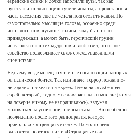
еврейские сынки и дочки заполняли вузы, так как
русскую интеллигенцию губили анкеты, а пролетарская
часть населения еще не успела подготовить кадры. Но
самостоятельно мыслящие головы, особенно среди
интеллигентов, пугают Сталина, кому бы они ни
принадлежали, а может быть, героический грузин
испугался сионских мудрецов и вообразил, что наше
еврейство поддерживает связь с международными
сионистами?
Ведь ему везде мерещатся тайные организации, которых
он панически боится. Так или иначе, террор нежданно-
негаданно прихватил и евреев. Вчера на службе врач-
еврей, который, видно, мне доверяет, как и многие (хотя я
на доверие никому не напрашиваюсь), вздумал
жаловаться на угнетение, причем сказал: «Это особенно
неожиданно после того равноправия, которое
проводилось в тридцатые годы». На это я очень
выразительно отчеканила: «В тридцатые годы