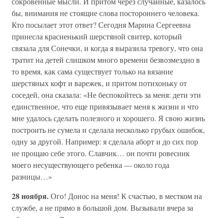
сокровенные мысли. И притом через случайные, казалось
бы, внимания не стоящие слова постороннего человека.
Кто посылает этот ответ? Сегодня Марина Сергеевна
принесла красненький шерстяной свитер, который
связала для Сонечки, и когда я выразила тревогу, что она
тратит на детей слишком много времени безвозмездно в
то время, как сама существует только на вязание
шерстяных кофт и варежек, и притом потихоньку от
соседей, она сказала: «Не беспокойтесь за меня: дети эти
единственное, что еще привязывает меня к жизни и что
мне удалось сделать полезного и хорошего. Я свою жизнь
построить не сумела и сделала несколько грубых ошибок,
одну за другой. Например: я сделала аборт и до сих пор
не прощаю себе этого. Славчик… он почти ровесник
моего несуществующего ребенка — около года
разницы…»
28 ноября.
Ого! Донос на меня! К счастью, в местком на
службе, а не прямо в большой дом. Вызывали вчера за