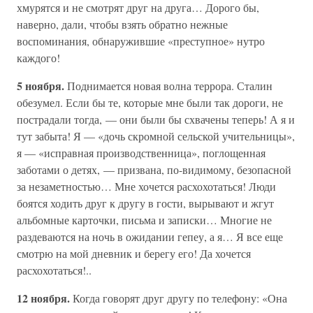
хмурятся и не смотрят друг на друга… Дорого бы,
наверно, дали, чтобы взять обратно нежные
воспоминания, обнаружившие «преступное» нутро
каждого!
5 ноября.
Поднимается новая волна террора. Сталин
обезумел. Если бы те, которые мне были так дороги, не
пострадали тогда, — они были бы схвачены теперь! А я и
тут забыта! Я — «дочь скромной сельской учительницы»,
я — «исправная производственница», поглощенная
заботами о детях, — призвана, по-видимому, безопасной
за незаметностью… Мне хочется расхохотаться! Люди
боятся ходить друг к другу в гости, вырывают и жгут
альбомные карточки, письма и записки… Многие не
раздеваются на ночь в ожидании гепеу, а я… Я все еще
смотрю на мой дневник и берегу его! Да хочется
расхохотаться!..
12 ноября.
Когда говорят друг другу по телефону: «Она