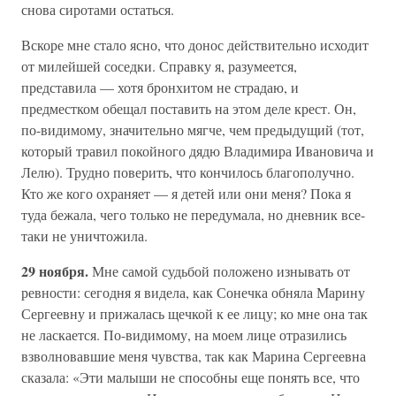
снова сиротами остаться.
Вскоре мне стало ясно, что донос действительно исходит
от милейшей соседки. Справку я, разумеется,
представила — хотя бронхитом не страдаю, и
предместком обещал поставить на этом деле крест. Он,
по-видимому, значительно мягче, чем предыдущий (тот,
который травил покойного дядю Владимира Ивановича и
Лелю). Трудно поверить, что кончилось благополучно.
Кто же кого охраняет — я детей или они меня? Пока я
туда бежала, чего только не передумала, но дневник все-
таки не уничтожила.
29 ноября.
Мне самой судьбой положено изнывать от
ревности: сегодня я видела, как Сонечка обняла Марину
Сергеевну и прижалась щечкой к ее лицу; ко мне она так
не ласкается. По-видимому, на моем лице отразились
взволновавшие меня чувства, так как Марина Сергеевна
сказала: «Эти малыши не способны еще понять все, что