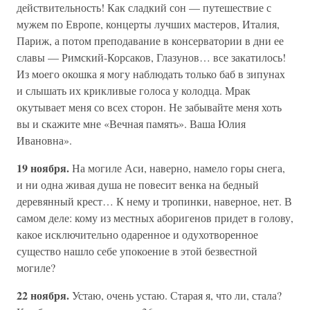
действительность! Как сладкий сон — путешествие с
мужем по Европе, концерты лучших мастеров, Италия,
Париж, а потом преподавание в консерватории в дни ее
славы — Римский-Корсаков, Глазунов… все закатилось!
Из моего окошка я могу наблюдать только баб в зипунах
и слышать их крикливые голоса у колодца. Мрак
окутывает меня со всех сторон. Не забывайте меня хоть
вы и скажите мне «Вечная память». Ваша Юлия
Ивановна».
19 ноября.
На могиле Аси, наверно, намело горы снега,
и ни одна живая душа не повесит венка на бедный
деревянный крест… К нему и тропинки, наверное, нет. В
самом деле: кому из местных аборигенов придет в голову,
какое исключительно одаренное и одухотворенное
существо нашло себе упокоение в этой безвестной
могиле?
22 ноября.
Устаю, очень устаю. Старая я, что ли, стала?