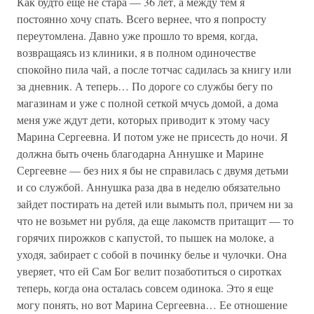
Как будто еще не стара — 36 лет, а между тем я
постоянно хочу спать. Всего вернее, что я попросту
переутомлена. Давно уже прошло то время, когда,
возвращаясь из клиники, я в полном одиночестве
спокойно пила чай, а после тотчас садилась за книгу или
за дневник. А теперь… По дороге со службы бегу по
магазинам и уже с полной сеткой мчусь домой, а дома
меня уже ждут дети, которых приводит к этому часу
Марина Сергеевна. И потом уже не присесть до ночи. Я
должна быть очень благодарна Аннушке и Марине
Сергеевне — без них я бы не справилась с двумя детьми
и со службой. Аннушка раза два в неделю обязательно
зайдет постирать на детей или вымыть пол, причем ни за
что не возьмет ни рубля, да еще лакомств притащит — то
горячих пирожков с капустой, то пышек на молоке, а
уходя, забирает с собой в починку белье и чулочки. Она
уверяет, что ей Сам Бог велит позаботиться о сиротках
теперь, когда она осталась совсем одинока. Это я еще
могу понять, но вот Марина Сергеевна… Ее отношение