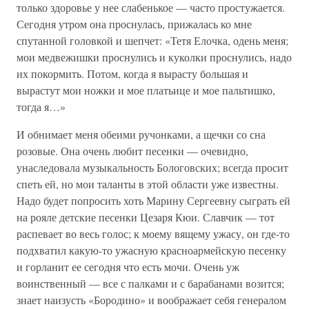
только здоровье у нее слабенькое — часто простужается.
Сегодня утром она проснулась, прижалась ко мне
спутанной головкой и шепчет: «Тетя Елочка, одень меня;
мои медвежишки проснулись и куколки проснулись, надо
их покормить. Потом, когда я вырасту большая и
вырастут мои ножки и мое платьице и мое пальтишко,
тогда я…»
И обнимает меня обеими ручонками, а щечки со сна
розовые. Она очень любит песенки — очевидно,
унаследовала музыкальность Бологовских; всегда просит
спеть ей, но мои таланты в этой области уже известны.
Надо будет попросить хоть Марину Сергеевну сыграть ей
на рояле детские песенки Цезаря Кюи. Славчик — тот
распевает во весь голос; к моему вящему ужасу, он где-то
подхватил какую-то ужасную красноармейскую песенку
и горланит ее сегодня что есть мочи. Очень уж
воинственный — все с палками и с барабанами возится;
знает наизусть «Бородино» и воображает себя генералом