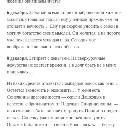
желания оригинальничать!).
6 декабря.
Забытый всеми старик в заброшенной хижине
молится, чтобы Бог послал ему учеников прежде, чем он
отойдет в вечность… Ему прискорбно уносить с собой в
могилу богатство своих мыслей. Он молится, а на пороге
уже показывается молодая пара. Сегодня мое
воображение во власти этих образов.
8 декабря.
Затирает с деньгами. На сверхурочные
дежурства не хватает времени, а в долг брать не в моих
привычках…
Из каких средств отдавать? Ломбардов боюсь как огня…
Остается экономить и экономить… У меня есть
Сонечкины драгоценности — серьги Дашковых и
перстень с бриллиантом от Надежды Спиридоновны, —
но я считаю себя не вправе их тронуть. Пианино продать
нельзя: Сонечку уже скоро можно начинать учить.
Остаток библиотеки — своей и Бологовских — берегу