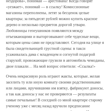
нездорова», понимай — арестована! Когда говорят
«уезжает», понимай — в ссылку! Комиссионные
магазины переполнены, летят за бесценок целые
квартиры; за пятьдесят рублей можно купить красное
дерево и несколько предметов дорогой утвари.
Любовницы гепеушников появляются между
отъезжающими и выторговывают себе чудесные вещи,
которым цены сами не представляют. Сегодня на улице я
была свидетельницей грустной сцены: в такси
усаживалась дама с младенцем и согнутой подагрой
старухой; провожающие грузили в автомобиль чемоданы,
двое плакали… На мой вопрос ответили: «Ссылка!»
Очень некрасивую роль играют жакты, которые, желая
заселить ту или иную комнату своими родственниками
или лицами, вручившими им взятку, фабрикуют доносы,
а так как доносы у нас не проверяются — результаты
самые печальные! В соседней со мной квартире старому
ученому уже с месяц назад вручили предписание