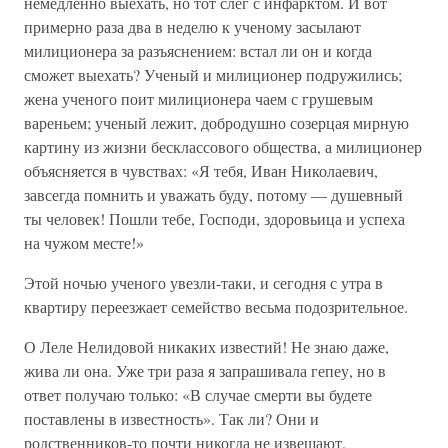
немедленно выехать, но тот слег с инфарктом. И вот
примерно раза два в неделю к ученому засылают
милиционера за разъяснением: встал ли он и когда
сможет выехать? Ученый и милиционер подружились;
жена ученого поит милиционера чаем с грушевым
вареньем; ученый лежит, добродушно созерцая мирную
картину из жизни бесклассового общества, а милиционер
объясняется в чувствах: «Я тебя, Иван Николаевич,
завсегда помнить и уважать буду, потому — душевный
ты человек! Пошли тебе, Господи, здоровьица и успеха
на чужом месте!»
Этой ночью ученого увезли-таки, и сегодня с утра в
квартиру переезжает семейство весьма подозрительное.
О Леле Нелидовой никаких известий! Не знаю даже,
жива ли она. Уже три раза я запрашивала гепеу, но в
ответ получаю только: «В случае смерти вы будете
поставлены в известность». Так ли? Они и
родственников-то почти никогда не извещают.