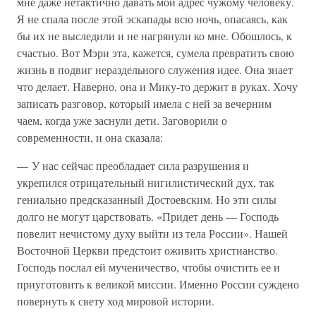
мне даже нетактично давать мой адрес чужому человеку.
Я не спала после этой эскапады всю ночь, опасаясь, как
бы их не выследили и не нагрянули ко мне. Обошлось, к
счастью. Вот Мэри эта, кажется, сумела превратить свою
жизнь в подвиг нераздельного служения идее. Она знает
что делает. Наверно, она и Мику-то держит в руках. Хочу
записать разговор, который имела с ней за вечерним
чаем, когда уже заснули дети. Заговорили о
современности, и она сказала:
— У нас сейчас преобладает сила разрушения и
укрепился отрицательный нигилистический дух, так
гениально предсказанный Достоевским. Но эти силы
долго не могут царствовать. «Придет день — Господь
повелит нечистому духу выйти из тела России». Нашей
Восточной Церкви предстоит оживить христианство.
Господь послал ей мученичество, чтобы очистить ее и
приуготовить к великой миссии. Именно России суждено
повернуть к свету ход мировой истории.