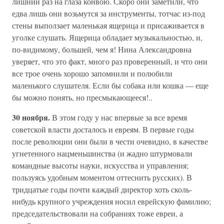
лишний раз на глаза конвою. Скоро они заметили, что
едва лишь они возьмутся за инструменты, тотчас из-под
стены выползает маленькая ящерица и присаживается в
уголке слушать. Ящерица обладает музыкальностью, и,
по-видимому, большей, чем я! Нина Александровна
уверяет, что это факт, много раз проверенный, и что они
все трое очень хорошо запомнили и полюбили
маленького слушателя. Если бы собака или кошка — еще
бы можно понять, но пресмыкающееся!..
30 ноября.
В этом году у нас впервые за все время
советской власти досталось и евреям. В первые годы
после революции они были в чести очевидно, в качестве
угнетенного нацменьшинства (и жадно штурмовали
командные высоты науки, искусства и управления;
пользуясь удобным моментом оттеснить русских). В
тридцатые годы почти каждый директор хоть сколь-
нибудь крупного учреждения носил еврейскую фамилию;
председательствовали на собраниях тоже евреи, а