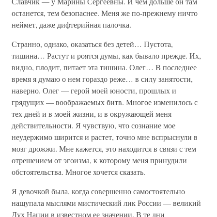
Славчик — у Марины Сергеевны. И чем дольше он там
останется, тем безопаснее. Меня же по-прежнему ничто
неймет, даже дифтерийная палочка.
Странно, однако, оказаться без детей… Пустота,
тишина… Растут и роятся думы, как бывало прежде. Их,
видно, плодит, питает эта тишина. Олег… В последнее
время я думаю о нем гораздо реже… в силу занятости,
наверно. Олег — герой моей юности, прошлых и
грядущих — воображаемых битв. Многое изменилось с
тех дней и в моей жизни, и в окружающей меня
действительности. Я чувствую, что сознание мое
неудержимо ширится и растет, точно мне вспрыснули в
мозг дрожжи. Мне кажется, это находится в связи с тем
отрешением от эгоизма, к которому меня принудили
обстоятельства. Многое хочется сказать.
Я девочкой была, когда совершенно самостоятельно
нащупала мыслями мистический лик России — великий
Дух Нации в известном ее значении. В те дни