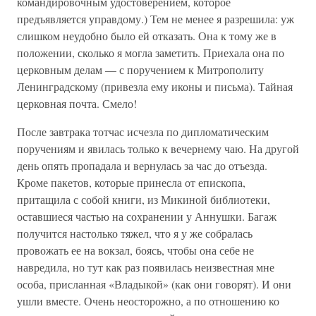
командировочным удостоверением, которое
предъявляется управдому.) Тем не менее я разрешила: уж
слишком неудобно было ей отказать. Она к тому же в
положении, сколько я могла заметить. Приехала она по
церковным делам — с поручением к Митрополиту
Ленинградскому (привезла ему иконы и письма). Тайная
церковная почта. Смело!
После завтрака тотчас исчезла по дипломатическим
поручениям и явилась только к вечернему чаю. На другой
день опять пропадала и вернулась за час до отъезда.
Кроме пакетов, которые принесла от епископа,
притащила с собой книги, из Микиной библиотеки,
оставшиеся частью на сохранении у Аннушки. Багаж
получится настолько тяжел, что я у же собралась
провожать ее на вокзал, боясь, чтобы она себе не
навредила, но тут как раз появилась неизвестная мне
особа, присланная «Владыкой» (как они говорят). И они
ушли вместе. Очень неосторожно, а по отношению ко