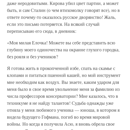
даже неродовитыми. Кирова убил цвет партии, а может
быть, и сам Сталин (о чем втихомолку говорят все), но в
ответе почему-то оказалось русское дворянство! Жаль,
если это письмо потеряется. На всякий случай
переписываю его сюда, в дневник:
«Моя милая Елочка! Можете вы себе представить всю
глубину моего одиночества на окраине глухого городка,
без рояля и без учеников?
Я готова жить в прокопченной избе, спать на скамье с
клопами и питаться пшенной кашей, но мой инструмент
мне необходим как воздух. Вы знаете, каким ударом для
меня было в свое время увольнение меня за фамилию из
числа профессоров консерватории? Мне казалось, что в
техникуме я не найду талантов! Судьба однажды уже
отняла у меня любимого ученика — юноша, в котором я
видела будущего Гофмана, погиб во время мировой
войны. Но когда я получила Асю, я вновь обрела свое