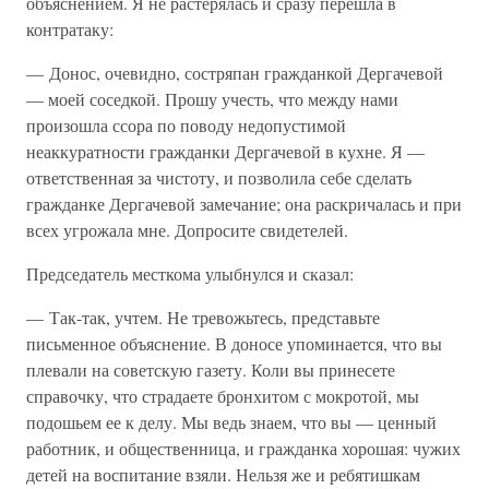
объяснением. Я не растерялась и сразу перешла в
контратаку:
— Донос, очевидно, состряпан гражданкой Дергачевой
— моей соседкой. Прошу учесть, что между нами
произошла ссора по поводу недопустимой
неаккуратности гражданки Дергачевой в кухне. Я —
ответственная за чистоту, и позволила себе сделать
гражданке Дергачевой замечание; она раскричалась и при
всех угрожала мне. Допросите свидетелей.
Председатель месткома улыбнулся и сказал:
— Так-так, учтем. Не тревожьтесь, представьте
письменное объяснение. В доносе упоминается, что вы
плевали на советскую газету. Коли вы принесете
справочку, что страдаете бронхитом с мокротой, мы
подошьем ее к делу. Мы ведь знаем, что вы — ценный
работник, и общественница, и гражданка хорошая: чужих
детей на воспитание взяли. Нельзя же и ребятишкам