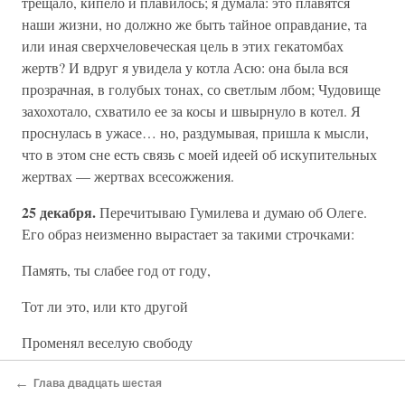
трещало, кипело и плавилось; я думала: это плавятся
наши жизни, но должно же быть тайное оправдание, та
или иная сверхчеловеческая цель в этих гекатомбах
жертв? И вдруг я увидела у котла Асю: она была вся
прозрачная, в голубых тонах, со светлым лбом; Чудовище
захохотало, схватило ее за косы и швырнуло в котел. Я
проснулась в ужасе… но, раздумывая, пришла к мысли,
что в этом сне есть связь с моей идеей об искупительных
жертвах — жертвах всесожжения.
25 декабря.
Перечитываю Гумилева и думаю об Олеге.
Его образ неизменно вырастает за такими строчками:
Память, ты слабее год от году,
Тот ли это, или кто другой
Променял веселую свободу
На священный долгожданный бой.
←
Глава двадцать шестая