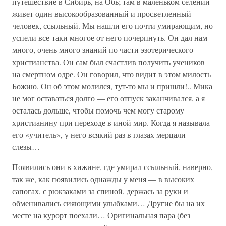
путешествие в Сибирь, на Обь; там в маленьком селении
живет один высокообразованный и просветленный
человек, ссыльный. Мы нашли его почти умирающим, но
успели все-таки многое от него почерпнуть. Он дал нам
много, очень много знаний по части эзотерического
христианства. Он сам был счастлив получить учеников
на смертном одре. Он говорил, что видит в этом милость
Божию. Он об этом молился, тут-то мы и пришли!.. Мика
не мог оставаться долго — его отпуск заканчивался, а я
осталась дольше, чтобы помочь чем могу старому
христианину при переходе в иной мир. Когда я называла
его «учитель», у него всякий раз в глазах мерцали
слезы…
Появились они в хижине, где умирал ссыльный, наверно,
так же, как появились однажды у меня — в высоких
сапогах, с рюкзаками за спиной, держась за руки и
обменивались сияющими улыбками… Другие бы на их
месте на курорт поехали… Оригинальная пара (без