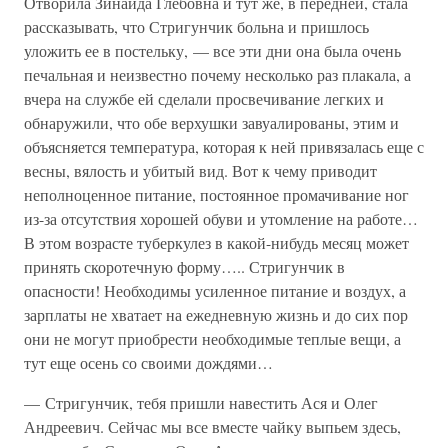
Отворила Зинаида Глебовна и тут же, в передней, стала
рассказывать, что Стригунчик больна и пришлось
уложить ее в постельку, — все эти дни она была очень
печальная и неизвестно почему несколько раз плакала, а
вчера на службе ей сделали просвечивание легких и
обнаружили, что обе верхушки завуалированы, этим и
объясняется температура, которая к ней привязалась еще с
весны, вялость и убитый вид. Вот к чему приводит
неполноценное питание, постоянное промачивание ног
из-за отсутствия хорошей обуви и утомление на работе…
В этом возрасте туберкулез в какой-нибудь месяц может
принять скоротечную форму….. Стригунчик в
опасности! Необходимы усиленное питание и воздух, а
зарплаты не хватает на ежедневную жизнь и до сих пор
они не могут приобрести необходимые теплые вещи, а
тут еще осень со своими дождями…
— Стригунчик, тебя пришли навестить Ася и Олег
Андреевич. Сейчас мы все вместе чайку выпьем здесь,