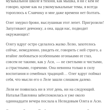
музыкальной школе я тихоня, как мышка, я ни с кем не
говорю, кроме как на узкомузыкальные темы, я всегда
тороплюсь к Славчику и мне даже времени нет болтать.
Олег хмурил брови, выслушивая этот лепет. Пригрозили!
Запугивают девчонку, а она, щадя нас, подводит
окружающих!
Олегу вдруг остро сделалось жалко Лелю, захотелось
сейчас, немедленно, увидеть ее, говорить с ней строго, а
втайне любоваться особенными огоньками ее глаз,
совсем не такими, как у Аси, — не светлыми и чистыми,
а страстными, горячими. Она невинна только в силу
воспитания и семейных традиций… Олег вдруг поймал
себя, что мысли его о Леле зашли слишком далеко.
Леля не появилась ни в этот день, ни на следующий.
Наталья Павловна забеспокоилась и уже около
одиннадцати вечера послала к Нелидовым Олега и Асю.