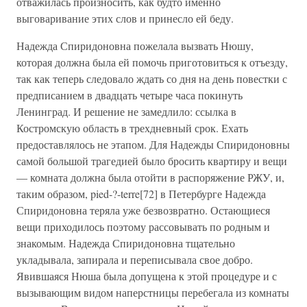
отважилась произносить, как будто именно
выговаривание этих слов и принесло ей беду.
Надежда Спиридоновна пожелала вызвать Нюшу,
которая должна была ей помочь приготовиться к отъезду,
так как теперь следовало ждать со дня на день повестки с
предписанием в двадцать четыре часа покинуть
Ленинград. И решение не замедлило: ссылка в
Костромскую область в трехдневный срок. Ехать
предоставлялось не этапом. Для Надежды Спиридоновны
самой большой трагедией было бросить квартиру и вещи
— комната должна была отойти в распоряжение РЖУ, и,
таким образом, pied-?-terre[72] в Петербурге Надежда
Спиридоновна теряла уже безвозвратно. Остающиеся
вещи приходилось поэтому рассовывать по родным и
знакомым. Надежда Спиридоновна тщательно
укладывала, запирала и переписывала свое добро.
Явившаяся Нюша была допущена к этой процедуре и с
вызывающим видом наперстницы перебегала из комнаты