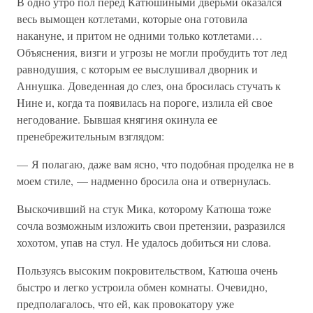
В одно утро пол перед Катюшиными дверьми оказался
весь вымощен котлетами, которые она готовила
накануне, и притом не одними только котлетами…
Объяснения, визги и угрозы не могли пробудить тот лед
равнодушия, с которым ее выслушивал дворник и
Аннушка. Доведенная до слез, она бросилась стучать к
Нине и, когда та появилась на пороге, излила ей свое
негодование. Бывшая княгиня окинула ее
пренебрежительным взглядом:
— Я полагаю, даже вам ясно, что подобная проделка не в
моем стиле, — надменно бросила она и отвернулась.
Выскочивший на стук Мика, которому Катюша тоже
сочла возможным изложить свои претензии, разразился
хохотом, упав на стул. Не удалось добиться ни слова.
Пользуясь высоким покровительством, Катюша очень
быстро и легко устроила обмен комнаты. Очевидно,
предполагалось, что ей, как провокатору уже