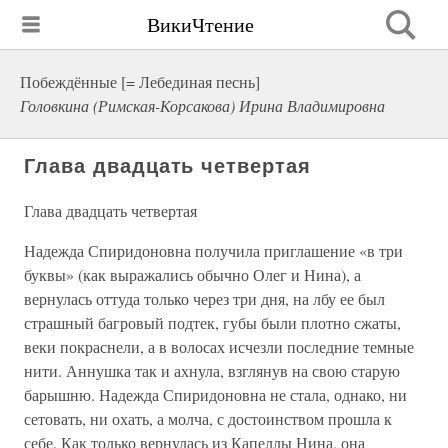
ВикиЧтение
Побеждённые [= Лебединая песнь]
Головкина (Римская-Корсакова) Ирина Владимировна
Глава двадцать четвертая
Глава двадцать четвертая
Надежда Спиридоновна получила приглашение «в три
буквы» (как выражались обычно Олег и Нина), а
вернулась оттуда только через три дня, на лбу ее был
страшный багровый подтек, губы были плотно сжаты,
веки покраснели, а в волосах исчезли последние темные
нити. Аннушка так и ахнула, взглянув на свою старую
барышню. Надежда Спиридоновна не стала, однако, ни
сетовать, ни охать, а молча, с достоинством прошла к
себе. Как только вернулась из Капеллы Нина, она