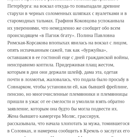
Петербурга: на вокзал откуда-то повыпадали древние
старухи в черных соломенных шляпках с вуалетками и в
старомодных тальмах. Графиня Коковцова успокаивала
их уверениями, что немедленно же сообщит обо всем
происходящем «в Пагиж бгату». Полина Павловна
Римская-Корсакова впопыхах явилась на вокзал с лицом,
опять испачканным сажей, так как «буржуйка»,
оставшаяся в ее гостиной еще с дней гражданской войны,
неисправимо коптила. Придерживая плащ жестом,
которым в дни они держали шлейф, дама эта, одетая
почти в лохмотья, жаловалась, что подала было просьбу в
Совнарком, чтобы установили ей, как бывшей фрейлине,
пенсию, но многочисленные племянники и племянницы
пришли в ужас от ее смелости и умолили взять обратно
заявление, которым она будто бы могла подвести их.
Жена бывшего камергера Моляс, грассируя,
рассказывала, что начала хлопотать за мужа, томившегося
в Соловках, и намерена сообщить в Кремль о заслугах его