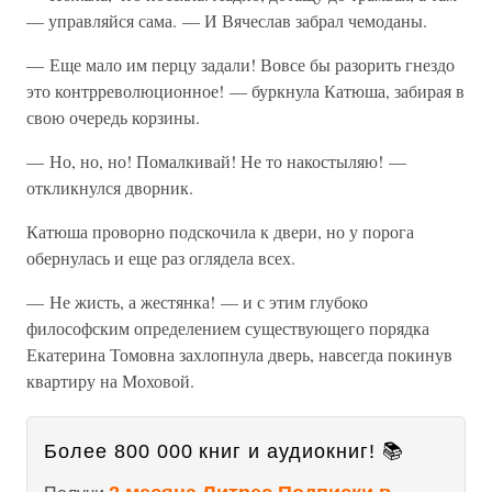
— управляйся сама. — И Вячеслав забрал чемоданы.
— Еще мало им перцу задали! Вовсе бы разорить гнездо
это контрреволюционное! — буркнула Катюша, забирая в
свою очередь корзины.
— Но, но, но! Помалкивай! Не то накостыляю! —
откликнулся дворник.
Катюша проворно подскочила к двери, но у порога
обернулась и еще раз оглядела всех.
— Не жисть, а жестянка! — и с этим глубоко
философским определением существующего порядка
Екатерина Томовна захлопнула дверь, навсегда покинув
квартиру на Моховой.
Более 800 000 книг и аудиокниг! 📚