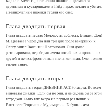
Барнаби.Комиссар столичной полиции прятался за
деревьями и кустарниками в Гайд-парке, петлял и убегал,
а великолепные ищейки теряли его след
Глава двадцать первая
Глава двадцать первая Молодость, доблесть, Виндея, Дон!
М. Цветаева Через два или три дня после вечеринки к
Олегу зашел Валентин Платонович. Они долго
разговаривали, перебирая имена погибших и пропавших
друзей и делясь фронтовыми впечатлениями. Олег только
теперь узнал,
Глава двадцать вторая
Глава двадцать вторая ДНЕВНИК АСИ30 марта. Во всем
виноваты фиалки! Если бы не они, я не сидела бы за этой
тетрадкой. Было так: вчера я в первый раз пошла к
Елизавете Георгиевне Муромцевой. Бабушка сама