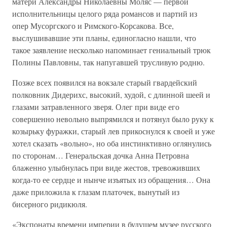
матери Александры Николаевны Моляс — первой
исполнительницы целого ряда романсов и партий из
опер Мусоргского и Римского-Корсакова. Все,
выслушивавшие эти планы, единогласно нашли, что
такое заявление несколько напоминает гениальный трюк
Полины Павловны, так напугавшей трусливую родню.
Позже всех появился на вокзале старый гвардейский
полковник Дидерихс, высокий, худой, с длинной шеей и
глазами затравленного зверя. Олег при виде его
совершенно невольно выпрямился и потянул было руку к
козырьку фуражки, старый лев прикоснулся к своей и уже
хотел сказать «вольно», но оба инстинктивно оглянулись
по сторонам… Генеральская дочка Анна Петровна
блаженно улыбнулась при виде жестов, тревоживших
когда-то ее сердце и нынче изъятых из обращения… Она
даже приложила к глазам платочек, вынутый из
бисерного ридикюля.
«Экспонаты времени империи в будущем музее русского