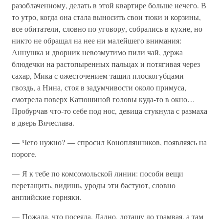
разоблаченному, делать в этой квартире больше нечего. В
то утро, когда она стала выносить свои тюки и корзины,
все обитатели, словно по уговору, собрались в кухне, но
никто не обращал на нее ни малейшего внимания:
Аннушка и дворник невозмутимо пили чай, держа
блюдечки на растопыренных пальцах и потягивая через
сахар, Мика с ожесточением тащил плоскогубцами
гвоздь, а Нина, стоя в задумчивости около примуса,
смотрела поверх Катюшиной головы куда-то в окно…
Пробурчав что-то себе под нос, девица стукнула с размаха
в дверь Вячеслава.
— Чего нужно? — спросил Коноплянников, появляясь на
пороге.
— Я к тебе по комсомольской линии: пособи вещи
перетащить, видишь, уроды эти бастуют, словно
английские горняки.
— Пожала, что посеяла. Ладно, дотащу до трамвая, а там