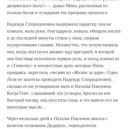
дворянского быта!» — думал Мика, распихивая по
полкам багаж и оглядывая эти призраки прошлого.
Надежда Спиридоновна выдержала характер: она не
плакала, жала руки, благодарила, кивала, обещала писать
и до последней минуты стояла у окна, сверкая
неукротимыми глазами. Неизвестно, что почувствовала
она, когда опустился занавес над трагедией, в которой
она блестяще исполнила первую роль, и поезд помчал ее
и «Тимочку» в неизвестные дали, которые Нина,
прощаясь, окрестила «лесами из «Жизни за царя». Одна
Леля не захотела проводить Надежду Спиридоновну,
сколько ее ни уговаривали мать и Наталья Павловна.
Когда Олег, слышавший эти уговоры, бросил на нее
быстрый взгляд, она опустила глаза, и это навело его на
некоторые мысли…
Через несколько дней к Наталье Павловне явился с
визитом полковник Дидерихс, периодически