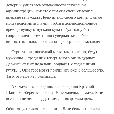
дочери и умилялась отзывчивости служебной
администрации. Вместе с тем она очень опасалась
впервые выпускать Лелю из-под своего крыла. Она не
могла вспомнить случая, чтобы в дореволюционное
время девушку отпускали куда-нибудь одну без
сопровождения семьи или гувернантки. Робко, с
виноватым видом шептала она дочери свои наставления:
— Стригунчик, послушай меня: там, конечно, будут
мужчины… среди них теперь много очень дурных…
Держись от них подальше, родная! Не ходи с ними
гулять… Они тебе могут причинить очень большое зло.
Ты этого еще не понимаешь.
— Ах, мама! Ты говоришь, как говорили Красной
Шапочке «берегись волка»! Я не маленькая, мама. Мне
все-таки не четырнадцать лет, — возражала дочь.
Общими усилиями перечинили Леле белье, сшили ей