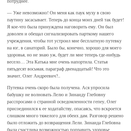
потруднее.
— Уже невозможно! Он меня как паук муху в свою
паутину засасывает. Теперь до конца моих дней так будет!
Я кое-что была принуждена наговорить ему. Он был
доволен и обещал сигнализировать парткому нашего
учреждения, чтобы тот устроил мне бесплатную путевку
на юг, в санаторий. Было бы, конечно, хорошо для моего
здоровья, но не знаю уж, будет ли мне теперь где-нибудь
весело… Эта Катька мне очень напортила. Статья
пятьдесят восьмая, параграф двенадцатый! Что это
значит, Олег Андреевич?..
Путевка очень скоро была получена. Ася упросила
бабушку не волновать Лелю и Зинаиду Глебовну
расспросами о странной осведомленности гепеу, Олег
присоединился к ее ходатайству, опасаясь, что вскроется
слишком много тяжелого для обеих дам. Разговор решено
было отложить до возвращения Лели. Зинаида Глебовна
была счастлива возможностью поправить здоровье