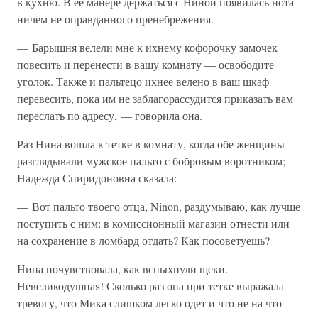
в кухню. В ее манере держаться с Ниной появилась нота
ничем не оправданного пренебрежения.
— Барышня велели мне к ихнему кофорочку замочек
повесить и перенести в вашу комнату — освободите
уголок. Также и пальтецо ихнее велено в ваш шкаф
перевесить, пока им не заблагорассудится приказать вам
переслать по адресу, — говорила она.
Раз Нина вошла к тетке в комнату, когда обе женщины
разглядывали мужское пальто с бобровым воротником;
Надежда Спиридоновна сказала:
— Вот пальто твоего отца, Ninon, раздумываю, как лучше
поступить с ним: в комиссионный магазин отнести или
на сохранение в ломбард отдать? Как посоветуешь?
Нина почувствовала, как вспыхнули щеки.
Невеликодушная! Сколько раз она при тетке выражала
тревогу, что Мика слишком легко одет и что не на что