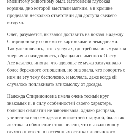
именитому животному была заготовлена глубокая
корзина, дно которой выстлали мягким, а в крышке
проделали несколько ответствий для доступа свежего
воздуха.
Олег, разумеется, вызвался доставить на вокзал Надежду
Спиридоновну со всеми ее картонками и чемоданами.
Так уже повелось, что в услугах, где требовались мужская
энергия и находчивость, обращались именно к Олегу.
Асе казалось иногда, что здоровье ее мужа заслуживало
более бережного отношения, но она знала, что говорить с
ним на эту тему бесполезно, и молчала, даже когда ей
случалось поплакивать втихомолку от досады.
Надежда Спиридоновна имела очень тесный круг
знакомых и, в силу особенностей своего характера,
большой симпатии не завоевывала; однако расправа,
учиненная над семидесятипятилетней старухой, была так
жестока, а обвинение столь нелепо, что вызвало волну
глухого протеста в рассеянных остатках дворянского