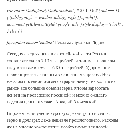
var rnd = Math.floor((Math.random() * 2) + 1); if (rnd == 1)
{ (adsbygoogle = window.adsbygoogle []).push({});
document.getElementById("google_ads").style.display="block";
} else { }
figcaption class="cutline"
Реклама /figcaption /figure
Сегодня средняя цена в европейской части России
составляет около 7,13 тыс. рублей за тонну, в прошлом
году в это же время — 6,85 тыс рублей. Удорожание
провоцируется активным экспортным спросом. Но с
началом посевной озимых аграрии начнут выводить на
рынок все большие объемы зерна (чтобы заработать
деньги на проведение посевной) и можно ожидать
падения цены, отмечает Аркадий Злочевский.
Впрочем, если учесть курсовую разницу, то и сейчас
зерно в долларах даже дешевле прошлогоднего. Расходы
же на многие компоненты, необходимые для новой