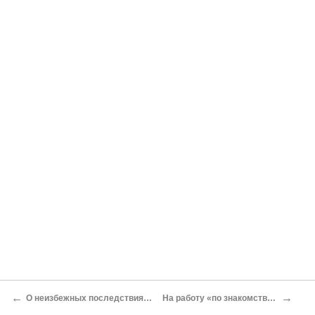
←
→
О неизбежных последствиях Александр Привалов
На работу «по знакомству» Елена Николаева