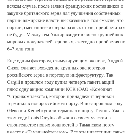
всяком случае, после заявки французских поставщиков о
закупке британского зерна для улучшения собственных
партий алжирские власти высказались в том смысле, что
партии, смешанные из зерна разных стран, приобретаться
не будут. Между тем Алжир входит в число крупнейших
мировых покупателей зерновых, ежегодно приобретая по
6–7 млн тонн.
Еще одним фактором, стимулирующим экспорт, Андрей
Сизов считает вхождение крупных экспортеров
российского зерна в портовую инфраструктуру. Так,
Cargill в прошлом году купил четверть пакета акций
плюс одну акцию компании КСК (ОАО «Комбинат
“Стройкомплекс”»), которой принадлежит зерновой
терминал в новороссийском порту. В позапрошлом году
Glencor и Kernel купили терминал в порту Тамань. Уже в
этом году Louis Dreyfus объявил о своем участии в
строительстве новых мощностей в Таманском порту
вместе с «Таманьнефтегазом». Все эти инвестиции также