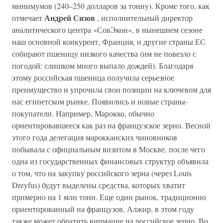
минимумов (240–250 долларов за тонну). Кроме того, как
Андрей Сизов
отмечает
, исполнительный директор
аналитического центра «СовЭкон», в нынешнем сезоне
наш основной конкурент, Франция, и другие страны ЕС
собирают пшеницу низкого качества (им не повезло с
погодой: слишком много выпало дождей). Благодаря
этому российская пшеница получила серьезное
преимущество и упрочила свои позиции на ключевом для
нас египетском рынке. Появились и новые страны-
покупатели. Например, Марокко, обычно
ориентировавшееся как раз на французское зерно. Весной
этого года делегация марокканских чиновников
побывала с официальным визитом в Москве, после чего
одна из государственных финансовых структур объявила
о том, что на закупку российского зерна (через Louis
Dreyfus) будут выделены средства, которых хватит
примерно на 1 млн тонн. Еще один рынок, традиционно
ориентированный на французов, Алжир, в этом году
также может обратить внимание на российское зерно. Во