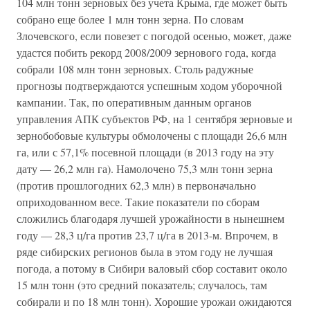
104 млн тонн зерновых без учета Крыма, где может быть
собрано еще более 1 млн тонн зерна. По словам
Злочевского, если повезет с погодой осенью, может, даже
удастся побить рекорд 2008/2009 зернового года, когда
собрали 108 млн тонн зерновых. Столь радужные
прогнозы подтверждаются успешным ходом уборочной
кампании. Так, по оперативным данным органов
управления АПК субъектов РФ, на 1 сентября зерновые и
зернобобовые культуры обмолочены с площади 26,6 млн
га, или с 57,1% посевной площади (в 2013 году на эту
дату — 26,2 млн га). Намолочено 75,3 млн тонн зерна
(против прошлогодних 62,3 млн) в первоначально
оприходованном весе. Такие показатели по сборам
сложились благодаря лучшей урожайности в нынешнем
году — 28,3 ц/га против 23,7 ц/га в 2013-м. Впрочем, в
ряде сибирских регионов была в этом году не лучшая
погода, а потому в Сибири валовый сбор составит около
15 млн тонн (это средний показатель; случалось, там
собирали и по 18 млн тонн). Хорошие урожаи ожидаются