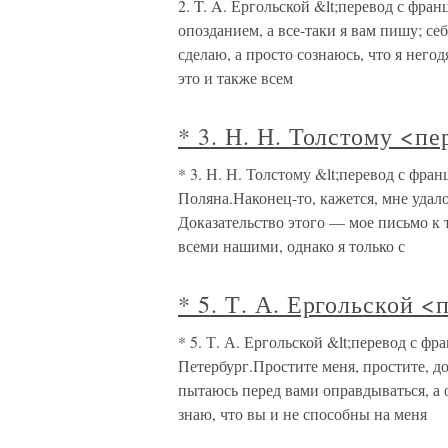
2. T. A. Ергольской &lt;перевод с фран
опозданием, а все-таки я вам пишу; себ
сделаю, а просто сознаюсь, что я него
это и также всем
* 3. Н. Н. Толстому <п
* 3. Н. Н. Толстому &lt;перевод с фра
Поляна.Наконец-то, кажется, мне удал
Доказательство этого — мое письмо к т
всеми нашими, однако я только с
* 5. Т. А. Ергольской <
* 5. Т. А. Ергольской &lt;перевод с фр
Петербург.Простите меня, простите, дор
пытаюсь перед вами оправдываться, а о
знаю, что вы и не способны на меня