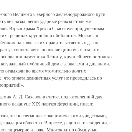
зного Великого Северного железнодорожного пути,
ть лет назад, легли ударные рельсы столь же
али. Взрыв храма Христа Спасителя придушенным
естких трещинах крупнейших библиотек Москвы и
йчики» на кавказских правительственных дачах
разгул сопоставлять по шкале цинизма с тем, что
 основании памятника Ленину, крупнейшего не только
й натуральный публичный дом с зеркалами и диванами,
ло отдыхали во время утомительно долгих
, что оплата деликатных услуг не проводилась по
роприятий».
емик А. Д. Сахаров в статье, подготовленной для
нного накануне XIX партконференции, писал:
тии, тесно связанная с экономическими уродствами,
еградация общества. В прессе, радио и телевидении, в
тают лицемерие и ложь. Многократно обманутые