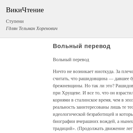
ВикиЧтение
Ступени
Гдлян Тельман Хоренович
Вольный перевод
Вольный перевод
Ничто не возникает ниоткуда. За плеч
считать, что рашидовщина — давшее б
брежневщины. Но так ли это? Рашидов
при Хрущеве. И все то, что он взрасти
корнями в сталинское время, чем в эпо
реальность заинтересованы лишь те те
идеологической безработицей и которы
биографии вчерашних вождей, а ныне
традиций». (Продолжать движение легч