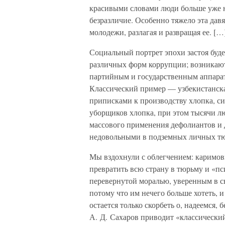
красивыми словами люди больше уже н
безразличие. Особенно тяжело эта дав
молодежи, разлагая и развращая ее. […
Социальный портрет эпохи застоя буде
различных форм коррупции; возникаю
партийным и государственным аппарато
Классический пример — узбекистанск
приписками к производству хлопка, с
уборщиков хлопка, при этом тысячи лю
массового применения дефолиантов и
недовольными в подземных личных тю
Мы вздохнули с облегчением: каримо
превратить всю страну в тюрьму и «п
перевернутой моралью, уверенным в св
потому что им нечего больше хотеть, 
остается только скорбеть о, надеемся,
А. Д. Сахаров приводит «классический