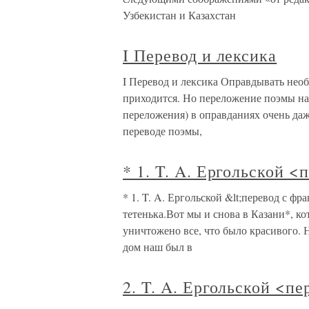
Узбекистан и Казахстан
I Перевод и лексика
I Перевод и лексика Оправдывать нео
приходится. Но переложение поэмы на
переложения) в оправданиях очень даж
переводе поэмы,
* 1. T. A. Ергольской <
* 1. T. A. Ергольской &lt;перевод с фр
тетенька.Вот мы и снова в Казани*, ко
уничтожено все, что было красивого. Н
дом наш был в
2. T. A. Ергольской <п