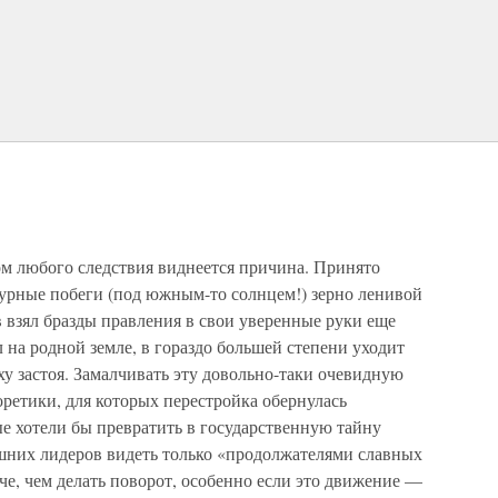
ом любого следствия виднеется причина. Принято
урные побеги (под южным-то солнцем!) зерно ленивой
 взял бразды правления в свои уверенные руки еще
л на родной земле, в гораздо большей степени уходит
ху застоя. Замалчивать эту довольно-таки очевидную
оретики, для которых перестройка обернулась
е хотели бы превратить в государственную тайну
шних лидеров видеть только «продолжателями славных
е, чем делать поворот, особенно если это движение —