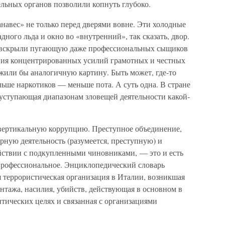
льных органов позволили копнуть глубоко.
навес» не только перед дверями вовне. Эти холодные
ного льда и окно во «внутренний», так сказать, двор.
 вскрыли пугающую даже профессиональных сыщиков
ния концентрированных усилий грамотных и честных
жили бы аналогичную картину. Быть может, где-то
ьше наркотиков — меньше пота. А суть одна. В стране
 уступающая диапазонам зловещей деятельности какой-
вертикальную коррупцию. Преступное объединение,
рную деятельность (разумеется, преступную) и
ствии с подкупленными чиновниками, — это и есть
Профессиональное. Энциклопедический словарь
ая террористическая организация в Италии, возникшая
тажа, насилия, убийств, действующая в основном в
итических целях и связанная с организациями