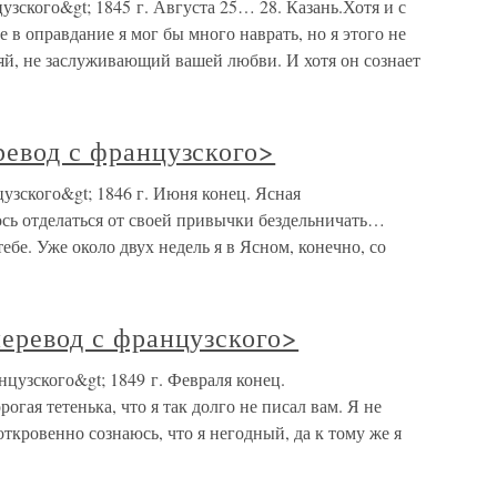
цузского&gt; 1845 г. Августа 25… 28. Казань.Хотя и с
е в оправдание я мог бы много наврать, но я этого не
дяй, не заслуживающий вашей любви. И хотя он сознает
еревод с французского>
нцузского&gt; 1846 г. Июня конец. Ясная
ось отделаться от своей привычки бездельничать…
ебе. Уже около двух недель я в Ясном, конечно, со
перевод с французского>
анцузского&gt; 1849 г. Февраля конец.
огая тетенька, что я так долго не писал вам. Я не
ткровенно сознаюсь, что я негодный, да к тому же я