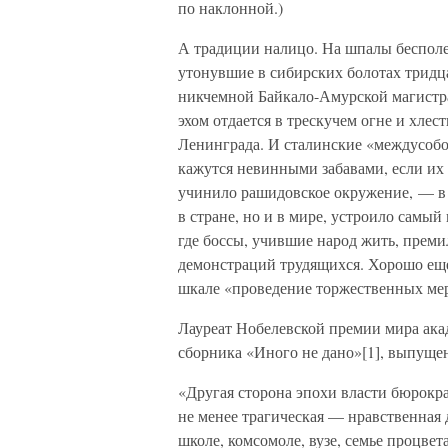
по наклонной.)
А традиции налицо. На шпалы бесполе
утонувшие в сибирских болотах тридца
никчемной Байкало-Амурской магистр
эхом отдается в трескучем огне и хл
Ленинграда. И сталинские «междусобо
кажутся невинными забавами, если их 
учинило рашидовское окружение, — в
в стране, но и в мире, устроило самы
где боссы, учившие народ жить, преми
демонстраций трудящихся. Хорошо еще
шкале «проведение торжественных ме
Лауреат Нобелевской премии мира акад
сборника «Иного не дано»[1], выпуще
«Другая сторона эпохи власти бюрокра
не менее трагическая — нравственная д
школе, комсомоле, вузе, семье процве