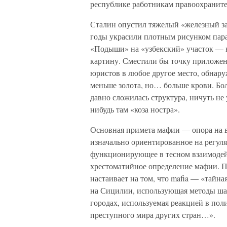
республике работникам правоохраните
Сталин опустил тяжелый «железный за
годы украсили плотным рисунком парад
«Подыши» на «узбекский» участок —
картину. Сместили бы точку приложе
юристов в любое другое место, обнару
меньше золота, но… больше крови. Бол
давно сложилась структура, ничуть не
нибудь там «коза ностра».
Основная примета мафии — опора на 
изначально ориентированное на регуля
функционирующее в тесном взаимодей
хрестоматийное определение мафии. 
настаивает на том, что mafia — «тайн
на Сицилии, использующая методы шан
городах, используемая реакцией в пол
преступного мира других стран…».