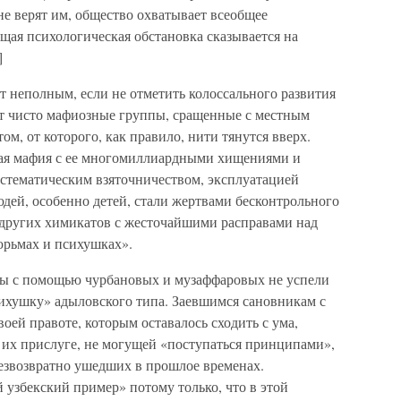
е верят им, общество охватывает всеобщее
ящая психологическая обстановка сказывается на
]
т неполным, если не отметить колоссального развития
т чисто мафиозные группы, сращенные с местным
м, от которого, как правило, нити тянутся вверх.
ая мафия с ее многомиллиардными хищениями и
истематическим взяточничеством, эксплуатацией
дей, особенно детей, стали жертвами бесконтрольного
 других химикатов с жесточайшими расправами над
рьмах и психушках».
вы с помощью чурбановых и музаффаровых не успели
сихушку» адыловского типа. Заевшимся сановникам с
оей правоте, которым оставалось сходить с ума,
и их прислуге, не могущей «поступаться принципами»,
 безвозвратно ушедших в прошлое временах.
 узбекский пример» потому только, что в этой