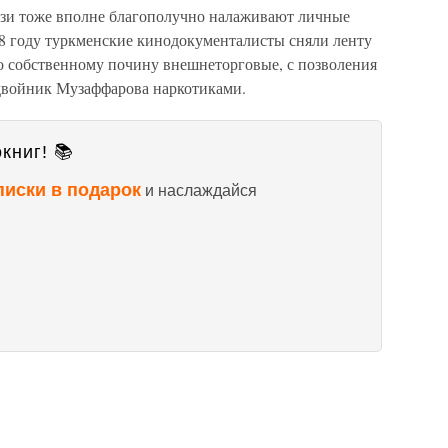
ози тоже вполне благополучно налаживают личные
88 году туркменские кинодокументалисты сняли ленту
 собственному почину внешнеторговые, с позволения
 двойник Музаффарова наркотиками.
книг! 📚
писки в подарок
и наслаждайся