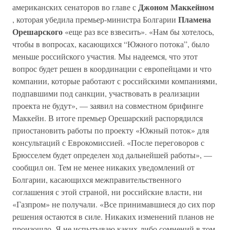
Джоном Маккейном
американских сенаторов во главе с
Пламена
, которая убедила премьер-министра Болгарии
Орешарского
«еще раз все взвесить». «Нам бы хотелось,
чтобы в вопросах, касающихся “Южного потока”, было
меньше российского участия. Мы надеемся, что этот
вопрос будет решен в координации с европейцами и что
компании, которые работают с российскими компаниями,
подпавшими под санкции, участвовать в реализации
проекта не будут», — заявил на совместном брифинге
Маккейн. В итоге премьер Орешарский распорядился
приостановить работы по проекту «Южный поток» для
консультаций с Еврокомиссией. «После переговоров с
Брюсселем будет определен ход дальнейшей работы», —
сообщил он. Тем не менее никаких уведомлений от
Болгарии, касающихся межправительственного
соглашения с этой страной, ни российские власти, ни
«Газпром» не получали. «Все принимавшиеся до сих пор
решения остаются в силе. Никаких изменений планов не
произошло. Я не испытываю каких-либо сомнений в том,