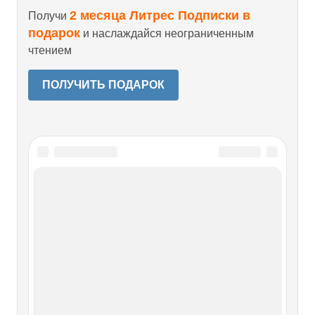
2 месяца Литрес Подписки в
Получи
подарок
и наслаждайся неограниченным
чтением
ПОЛУЧИТЬ ПОДАРОК
Читайте также
Итальянский вираж «Роснефти»
Алексей Хазбиев
Итальянский вираж «Роснефти» Алексей Хазбиев
Покупка крупного пакета акций шинного гиганта Pirelli
позволит нашим нефтяникам убедить своего партнера