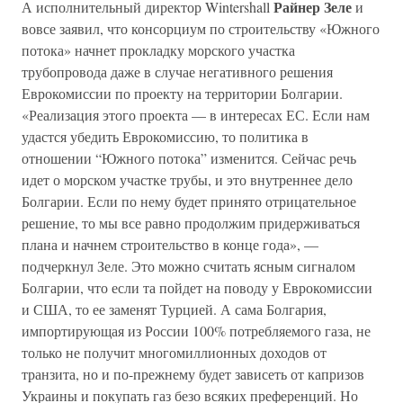
Райнер Зеле
А исполнительный директор Wintershall
и
вовсе заявил, что консорциум по строительству «Южного
потока» начнет прокладку морского участка
трубопровода даже в случае негативного решения
Еврокомиссии по проекту на территории Болгарии.
«Реализация этого проекта — в интересах ЕС. Если нам
удастся убедить Еврокомиссию, то политика в
отношении “Южного потока” изменится. Сейчас речь
идет о морском участке трубы, и это внутреннее дело
Болгарии. Если по нему будет принято отрицательное
решение, то мы все равно продолжим придерживаться
плана и начнем строительство в конце года», —
подчеркнул Зеле. Это можно считать ясным сигналом
Болгарии, что если та пойдет на поводу у Еврокомиссии
и США, то ее заменят Турцией. А сама Болгария,
импортирующая из России 100% потребляемого газа, не
только не получит многомиллионных доходов от
транзита, но и по-прежнему будет зависеть от капризов
Украины и покупать газ безо всяких преференций. Но