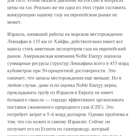
цены на газ. Реально же ни одна из этих стран составить
конкуренцию нашему газу на европейском рынке не
может.
Израиль, начавший работы на морском месторождении
Левиафан в 135 км от Хайфы, действительно имеет все
шансы стать заметным экспортером газа на европейский
рынок. Американская компания Noble Energy оценила
суммарные ресурсы структур Левиафана всего в 453 млрд
кубометров при 50-процентной достоверности. Это
означает, что запасы месторождения еще меньше. Но в
любом случае, даже если оценка Noble Energy верна,
прокладывать трубу из Израиля в Европу не имеет
большого смысла — гораздо эффективнее организовать
поставки сжиженного природного газа (СПГ). Это
потребует затрат в 5–6 млрд долларов. Однако проблема в
том, что газ нужен и самому Израилю. Сейчас он
получает его из Египта по газопроводу, который
исламские экстремисты взрывают примерно два раза в