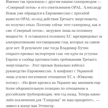
Именно так произошло с другим нашим газопроводом —
«Северный поток» и его ответвлением OPAL. Александр
Новак уже обращался в Еврокомиссию с просьбой
вывести OPAL из-под действия Третьего энергопакета,
но получил отказ. Поэтому сейчас этот газопровод, как и
сам «Северный поток», загружен лишь на половину
мощности. А оставшуюся половину ЕС зарезервировал за
альтернативными поставщиками газа, которых на самом
деле нет. В результате уже тогда Владимир Путин
открыто призвал экспортеров газа «не идти на уступки
Европе и сообща противостоять требованиям Третьего
энергопакета». Этот призыв буквально взбесил
руководство Еврокомиссии. А конфликт с Украиной
лишь усилил негативное отношение ЕС к «Южному
потоку». «На фоне кризиса на Украине мы занимаем еще
более оборонительную позицию по отношению к
российским трубопроводам, чем год назад. Теперь какие-
либо исключения для “Газпрома” не наш приоритет», —
заявил в конце мая Эттингер.