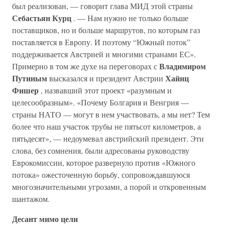
был реализован, — говорит глава МИД этой страны
Себастьян Курц
. — Нам нужно не только больше
поставщиков, но и больше маршрутов, по которым газ
поставляется в Европу. И поэтому “Южный поток”
поддерживается Австрией и многими странами ЕС».
Владимиром
Примерно в том же духе на переговорах с
Путиным
Хайнц
высказался и президент Австрии
Фишер
, назвавший этот проект «разумным и
целесообразным». «Почему Болгария и Венгрия —
страны НАТО — могут в нем участвовать, а мы нет? Тем
более что наш участок трубы не пятьсот километров, а
пятьдесят», — недоумевал австрийский президент. Эти
слова, без сомнения, были адресованы руководству
Еврокомиссии, которое развернуло против «Южного
потока» ожесточенную борьбу, сопровождавшуюся
многозначительными угрозами, а порой и откровенным
шантажом.
Десант мимо цели