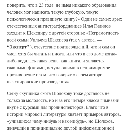
поверить, что в 23 года, не имея никакого образования,
человек мог написать такую глубокую, такую
психологически правдивую книгу?» Один из самых ярых
отечественных антистратфордианцев Илья Гилилов
заходит к Шекспиру с другой стороны: «Неграмотность
всей семьи Уильяма Шакспера (так у автора. —
“Эксперт”
), отсутствие подтверждений, что и сам он
умел хотя бы читать и писать или что в его доме когда-
либо водилась такая вещь, как книга, и являются
главными фактами, вступающими в непримиримое
противоречие с тем, что говорят о своем авторе
шекспировские произведения».
Сыну скупщика скота Шолохову тоже досталось не
только за молодость, но и за его четыре класса гимназии
вкупе с курсами для продинспекторов. Благо что в
истории мировой литературы хватает примеров авторов,
«учившихся чему-нибудь и как-нибудь», но Шолохов,
живущий в принципиально другой информационной