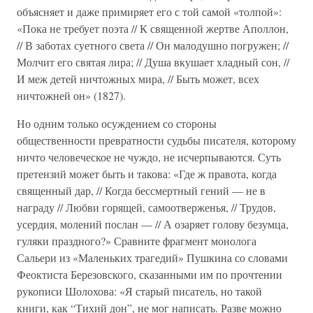
объясняет и даже примиряет его с той самой «толпой»:
«Пока не требует поэта // К священной жертве Аполлон,
// В заботах суетного света // Он малодушно погружен; //
Молчит его святая лира; // Душа вкушает хладный сон, //
И меж детей ничтожных мира, // Быть может, всех
ничтожней он» (1827).
Но одним только осуждением со стороны
общественности превратности судьбы писателя, которому
ничто человеческое не чуждо, не исчерпываются. Суть
претензий может быть и такова: «Где ж правота, когда
священный дар, // Когда бессмертный гений — не в
награду // Любви горящей, самоотверженья, // Трудов,
усердия, молений послан — // А озаряет голову безумца,
гуляки праздного?» Сравните фрагмент монолога
Сальери из «Маленьких трагедий» Пушкина со словами
Феоктиста Березовского, сказанными им по прочтении
рукописи Шолохова: «Я старый писатель, но такой
книги, как “Тихий дон”, не мог написать. Разве можно