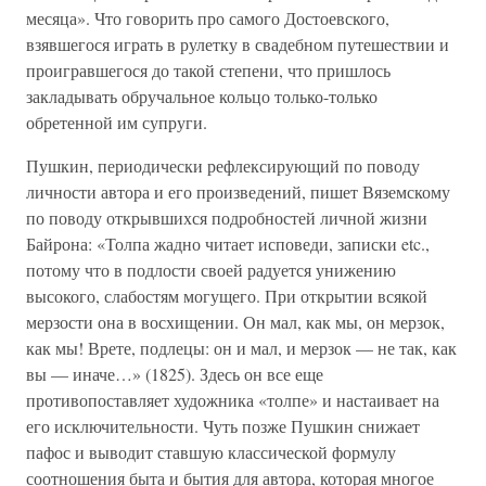
месяца». Что говорить про самого Достоевского,
взявшегося играть в рулетку в свадебном путешествии и
проигравшегося до такой степени, что пришлось
закладывать обручальное кольцо только-только
обретенной им супруги.
Пушкин, периодически рефлексирующий по поводу
личности автора и его произведений, пишет Вяземскому
по поводу открывшихся подробностей личной жизни
Байрона: «Толпа жадно читает исповеди, записки etc.,
потому что в подлости своей радуется унижению
высокого, слабостям могущего. При открытии всякой
мерзости она в восхищении. Он мал, как мы, он мерзок,
как мы! Врете, подлецы: он и мал, и мерзок — не так, как
вы — иначе…» (1825). Здесь он все еще
противопоставляет художника «толпе» и настаивает на
его исключительности. Чуть позже Пушкин снижает
пафос и выводит ставшую классической формулу
соотношения быта и бытия для автора, которая многое