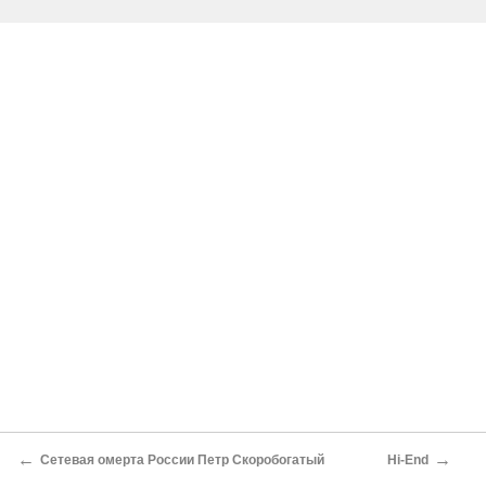
←
→
Сетевая омерта России Петр Скоробогатый
Hi-End