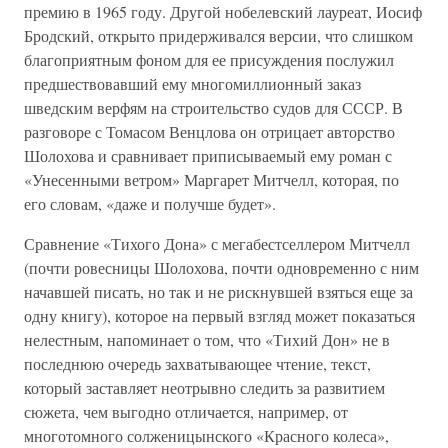
премию в 1965 году. Другой нобелевский лауреат, Иосиф
Бродский, открыто придерживался версии, что слишком
благоприятным фоном для ее присуждения послужил
предшествовавший ему многомиллионный заказ
шведским верфям на строительство судов для СССР. В
разговоре с Томасом Венцлова он отрицает авторство
Шолохова и сравнивает приписываемый ему роман с
«Унесенными ветром» Маргарет Митчелл, которая, по
его словам, «даже и получше будет».
Сравнение «Тихого Дона» с мегабестселлером Митчелл
(почти ровесницы Шолохова, почти одновременно с ним
начавшей писать, но так и не рискнувшей взяться еще за
одну книгу), которое на первый взгляд может показаться
нелестным, напоминает о том, что «Тихий Дон» не в
последнюю очередь захватывающее чтение, текст,
который заставляет неотрывно следить за развитием
сюжета, чем выгодно отличается, например, от
многотомного солженицынского «Красного колеса»,