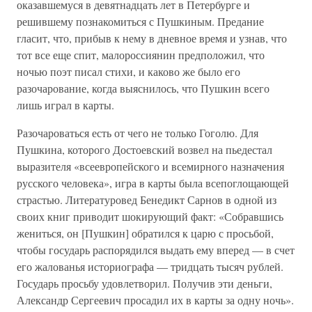
оказавшемуся в девятнадцать лет в Петербурге и
решившему познакомиться с Пушкиным. Предание
гласит, что, прибыв к нему в дневное время и узнав, что
тот все еще спит, малороссиянин предположил, что
ночью поэт писал стихи, и каково же было его
разочарование, когда выяснилось, что Пушкин всего
лишь играл в карты.
Разочароваться есть от чего не только Гоголю. Для
Пушкина, которого Достоевский возвел на пьедестал
выразителя «всеевропейского и всемирного назначения
русского человека», игра в карты была всепоглощающей
страстью. Литературовед Бенедикт Сарнов в одной из
своих книг приводит шокирующий факт: «Собравшись
жениться, он [Пушкин] обратился к царю с просьбой,
чтобы государь распорядился выдать ему вперед — в счет
его жалованья историографа — тридцать тысяч рублей.
Государь просьбу удовлетворил. Получив эти деньги,
Александр Сергеевич просадил их в карты за одну ночь».