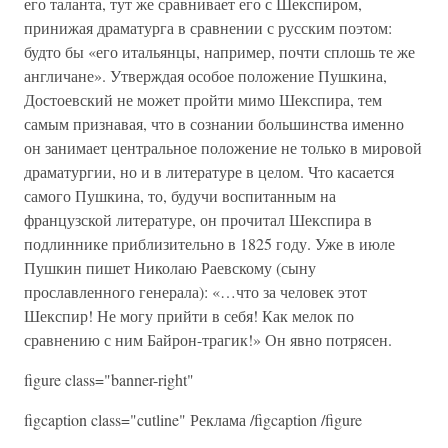
его таланта, тут же сравнивает его с Шекспиром,
принижая драматурга в сравнении с русским поэтом:
будто бы «его итальянцы, например, почти сплошь те же
англичане». Утверждая особое положение Пушкина,
Достоевский не может пройти мимо Шекспира, тем
самым признавая, что в сознании большинства именно
он занимает центральное положение не только в мировой
драматургии, но и в литературе в целом. Что касается
самого Пушкина, то, будучи воспитанным на
французской литературе, он прочитал Шекспира в
подлиннике приблизительно в 1825 году. Уже в июле
Пушкин пишет Николаю Раевскому (сыну
прославленного генерала): «…что за человек этот
Шекспир! Не могу прийти в себя! Как мелок по
сравнению с ним Байрон-трагик!» Он явно потрясен.
figure class="banner-right"
figcaption class="cutline" Реклама /figcaption /figure