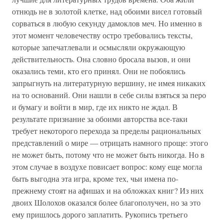
отнюдь не в золотой клетке, над обоими висел готовый
сорваться в любую секунду дамоклов меч. Но именно в
этот момент человечеству остро требовались тексты,
которые запечатлевали и осмысляли окружающую
действительность. Она словно бросала вызов, и они
оказались теми, кто его принял. Они не побоялись
запрыгнуть на литературную вершину, не имея никаких
на то оснований. Они нашли в себе силы взяться за перо
и бумагу и войти в мир, где их никто не ждал. В
результате признание за обоими авторства все-таки
требует некоторого перехода за пределы рациональных
представлений о мире — отрицать намного проще: этого
не может быть, потому что не может быть никогда. Но в
этом случае в воздухе повисает вопрос: кому еще могла
быть выгодна эта игра, кроме тех, чьи имена по-
прежнему стоят на афишах и на обложках книг? Из них
двоих Шолохов оказался более благополучен, но за это
ему пришлось дорого заплатить. Рукопись третьего