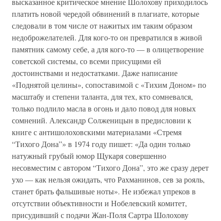
высказанное критическое мнение Шолохову приходилось
платить новой чередой обвинений в плагиате, которые
следовали в том числе от нажитых им таким образом
недоброжелателей. Для кого-то он превратился в живой
памятник самому себе, а для кого-то — в олицетворение
советской системы, со всеми присущими ей
достоинствами и недостатками. Даже написание
«Поднятой целины», сопоставимой с «Тихим Доном» по
масштабу и степени таланта, для тех, кто сомневался,
только подлило масла в огонь и дало повод для новых
сомнений. Александр Солженицын в предисловии к
книге с антишолоховскими материалами «Стремя
“Тихого Дона”» в 1974 году пишет: «Да один только
натужный грубый юмор Щукаря совершенно
несовместим с автором “Тихого Дона”, это же сразу дерет
ухо — как нельзя ожидать, что Рахманинов, сев за рояль,
станет брать фальшивые ноты». Не избежал упреков в
отсутствии объективности и Нобелевский комитет,
присудивший с подачи Жан-Поля Сартра Шолохову