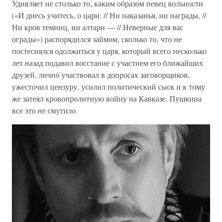
Удивляет не столько то, каким образом певец вольности
(«И днесь учитесь, о цари: // Ни наказанья, ни награды, //
Ни кров темниц, ни алтари — // Неверные для вас
ограды») распорядился займом, сколько то, что не
постеснялся одолжиться у царя, который всего несколько
лет назад подавил восстание с участием его ближайших
друзей, лично участвовал в допросах заговорщиков,
ужесточил цензуру, усилил политический сыск и к тому
же затеял кровопролитную войну на Кавказе. Пушкина
все это не смутило.