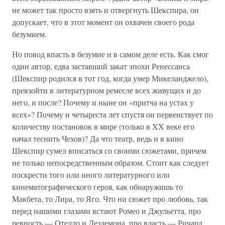
не может так просто взять и отвергнуть Шекспира, он
допускает, что в этот момент он охвачен своего рода
безумием.
Но повод впасть в безумие и в самом деле есть. Как смог
один автор, едва заставший закат эпохи Ренессанса
(Шекспир родился в тот год, когда умер Микеланджело),
превзойти в литературном ремесле всех живущих и до
него, и после? Почему и ныне он «притча на устах у
всех»? Почему и четыреста лет спустя он первенствует по
количеству постановок в мире (только в XX веке его
начал теснить Чехов)? Да что театр, ведь и в кино
Шекспир сумел вписаться со своими сюжетами, причем
не только непосредственным образом. Стоит как следует
поскрести того или иного литературного или
кинематографического героя, как обнаружишь то
Макбета, то Лира, то Яго. Что ни сюжет про любовь, так
перед нашими глазами встают Ромео и Джульетта, про
ревность — Отелло и Дездемона, про власть — Ричард