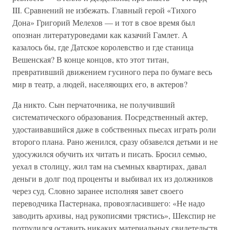
III. Сравнений не избежать. Главный герой «Тихого
Дона» Григорий Мелехов — и тот в свое время был
опознан литературоведами как казачий Гамлет. А
казалось бы, где Датское королевство и где станица
Вешенская? В конце концов, кто этот титан,
превративший движением гусиного пера по бумаге весь
мир в театр, а людей, населяющих его, в актеров?
Да никто. Сын перчаточника, не получивший
систематического образования. Посредственный актер,
удостаивавшийся даже в собственных пьесах играть роли
второго плана. Рано женился, сразу обзавелся детьми и не
удосужился обучить их читать и писать. Бросил семью,
уехал в столицу, жил там на съемных квартирах, давал
деньги в долг под проценты и выбивал их из должников
через суд. Словно заранее исполняя завет своего
переводчика Пастернака, провозгласившего: «Не надо
заводить архивы, над рукописями трястись», Шекспир не
потрудился оставить никаких материальных свидетельств