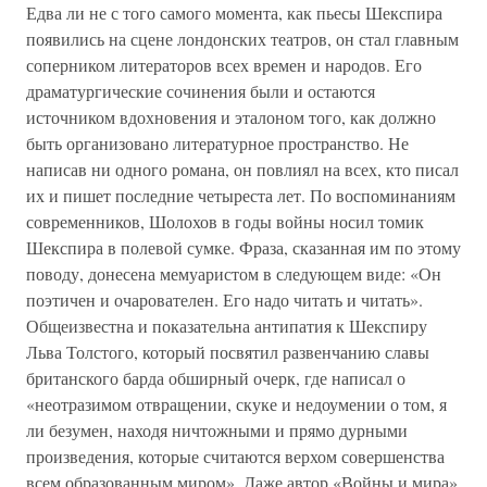
Едва ли не с того самого момента, как пьесы Шекспира
появились на сцене лондонских театров, он стал главным
соперником литераторов всех времен и народов. Его
драматургические сочинения были и остаются
источником вдохновения и эталоном того, как должно
быть организовано литературное пространство. Не
написав ни одного романа, он повлиял на всех, кто писал
их и пишет последние четыреста лет. По воспоминаниям
современников, Шолохов в годы войны носил томик
Шекспира в полевой сумке. Фраза, сказанная им по этому
поводу, донесена мемуаристом в следующем виде: «Он
поэтичен и очарователен. Его надо читать и читать».
Общеизвестна и показательна антипатия к Шекспиру
Льва Толстого, который посвятил развенчанию славы
британского барда обширный очерк, где написал о
«неотразимом отвращении, скуке и недоумении о том, я
ли безумен, находя ничтожными и прямо дурными
произведения, которые считаются верхом совершенства
всем образованным миром». Даже автор «Войны и мира»