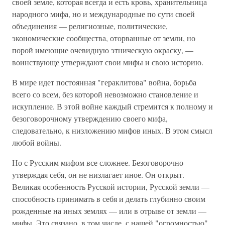
своей земле, которая всегда и есть кровь, хранительница
народного мифа, но и международные по сути своей
объединения — религиозные, политические,
экономические сообщества, оторванные от земли, но
порой имеющие очевидную этническую окраску, —
воинствующе утверждают свои мифы и свою историю.
В мире идет постоянная "гераклитова" война, борьба
всего со всем, без которой невозможно становление и
искупление. В этой войне каждый стремится к полному и
безоговорочному утверждению своего мифа,
следовательно, к низложению мифов иных. В этом смысл
любой войны.
Но с Русским мифом все сложнее. Безоговорочно
утверждая себя, он не низлагает иное. Он открыт.
Великая особенность Русской истории, Русской земли —
способность принимать в себя и делать глубинно своим
рожденные на иных землях — или в отрыве от земли —
мифы. Это связано, в том числе, с нашей "огромностью".