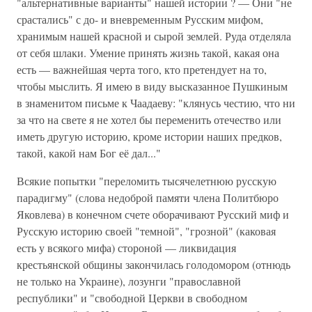
"альтернативные варианты" нашей истории ? — Они "не
срастались" с до- и вневременным Русским мифом,
хранимым нашей красной и сырой землей. Руда отделяла
от себя шлаки. Умение принять жизнь такой, какая она
есть — важнейшая черта того, кто претендует на то,
чтобы мыслить. Я имею в виду высказанное Пушкиным
в знаменитом письме к Чаадаеву: "клянусь честию, что ни
за что на свете я не хотел бы переменить отечество или
иметь другую историю, кроме истории наших предков,
такой, какой нам Бог её дал..."
Всякие попытки "переломить тысячелетнюю русскую
парадигму" (слова недоброй памяти члена Политбюро
Яковлева) в конечном счете оборачивают Русский миф и
Русскую историю своей "темной", "грозной" (каковая
есть у всякого мифа) стороной — ликвидация
крестьянской общины закончилась голодомором (отнюдь
не только на Украине), лозунги "православной
республики" и "свободной Церкви в свободном