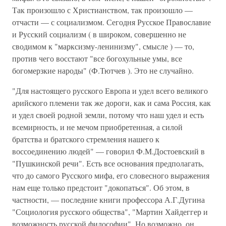
Так произошло с Христианством, так произошло —
отчасти — с социализмом. Сегодня Русское Православие
и Русский социализм ( в широком, совершенно не
сводимом к "марксизму-ленинизму", смысле ) — то,
против чего восстают "все богохульные умы, все
богомерзкие народы" (Ф.Тютчев ). Это не случайно.
"Для настоящего русского Европа и удел всего великого
арийского племени так же дороги, как и сама Россия, как
и удел своей родной земли, потому что наш удел и есть
всемирность, и не мечом приобретенная, а силой
братства и братского стремления нашего к
воссоединению людей" — говорил Ф.М.Достоевский в
"Пушкинской речи". Есть все основания предполагать,
что до самого Русского мифа, его словесного выражения
нам еще только предстоит "докопаться". Об этом, в
частности, — последние книги профессора А.Г.Дугина
"Социология русского общества", "Мартин Хайдеггер и
возможность русской философии". Но возможно, он