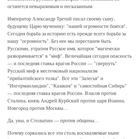
останется невыразимым и несказанным.
Император Александр Третий писал своему сыну,
будущему Царю-мученику: "нашей огромности боятся".
Сегодня борьба за историю есть прежде всего борьба за
нашу "огромность". Без нее мы перестанем быть
Русскими, утратим Русское имя, которое "магически
разворачивается" в "миф". Величайшая сегодня опасность
— и последняя ставка врагов России — "свернуть"
Русский миф в местечковый национализм
"прибалтийского толка". Все эти "Залесья" и
"Ингерманландии", "Казакия" и "самостийная Сибирь"
— последняя ставка врагов России. Власов против
Сталина, князь Андрей Курбский против царя Иоанна,
Новгород против Москвы…
Да, увы, и Столыпин — против общины…
Почему сорвались все эти столь восхваляемые ныне