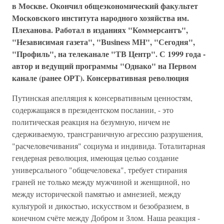
в Москве. Окончил общеэкономический факультет
Московского института народного хозяйства им.
Плеханова. Работал в изданиях "Коммерсантъ",
"Независимая газета", "Вusinеss МН", "Сегодня",
"Профиль", на телеканале "ТВ Центр". С 1999 года -
автор и ведущий программы "Однако" на Первом
канале (ранее ОРТ). Консервативная революция
Путинская апелляция к консервативным ценностям,
содержащаяся в президентском послании, - это
политическая реакция на безумную, ничем не
сдерживаемую, трансграничную агрессию разрушения,
"расчеловечивания" социума и индивида. Тоталитарная
гендерная революция, имеющая целью создание
универсального "общечеловека", требует стирания
граней не только между мужчиной и женщиной, но
между исторической памятью и амнезией, между
культурой и дикостью, искусством и безобразием, в
конечном счёте между Добром и Злом. Наша реакция -