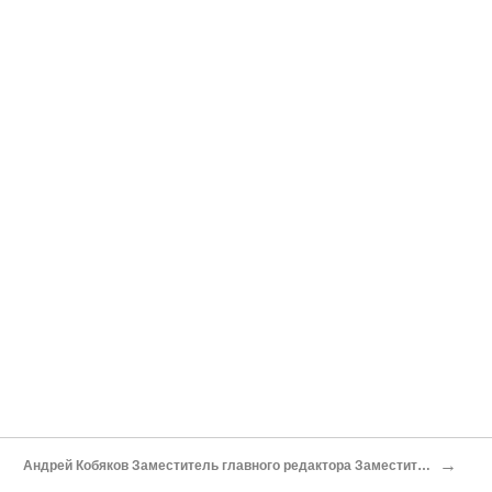
→
Андрей Кобяков Заместитель главного редактора Заместитель главного редактора журнала "Однако". Экономист, публицист, общественный деятель. Доцент МГУ им. М.В. Ломоносова, кандидат экономических наук. Председатель правления "Института динамического консерватизма". Консервативные императивы российской