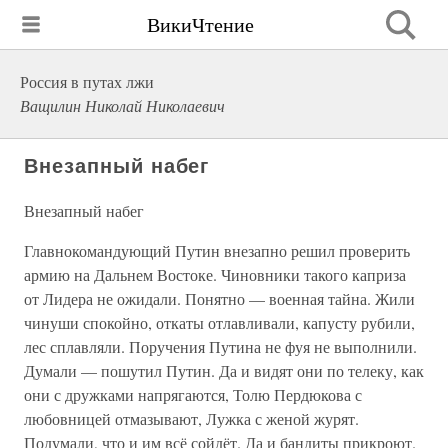
ВикиЧтение
Россия в путах лжи
Ващилин Николай Николаевич
Внезапный набег
Внезапный набег
Главнокомандующий Путин внезапно решил проверить
армию на Дальнем Востоке. Чиновники такого каприза
от Лидера не ожидали. Понятно — военная тайна. Жили
чинуши спокойно, откаты отлавливали, капусту рубили,
лес сплавляли. Поручения Путина не фуя не выполнили.
Думали — пошутил Путин. Да и видят они по телеку, как
они с дружками напрягаются, Толю Пердюкова с
любовницей отмазывают, Лужка с женой журят.
Подумали, что и им всё сойдёт. Да и бандиты прикроют.