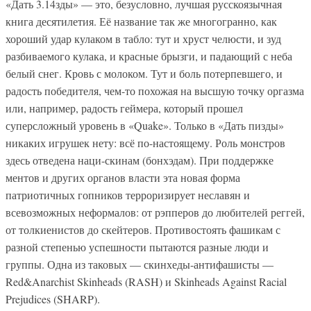
«Дать 3.14зды» — это, безусловно, лучшая русскоязычная
книга десятилетия. Её название так же многогранно, как
хороший удар кулаком в табло: тут и хруст челюсти, и зуд
разбиваемого кулака, и красные брызги, и падающий с неба
белый снег. Кровь с молоком. Тут и боль потерпевшего, и
радость победителя, чем-то похожая на высшую точку оргазма
или, например, радость геймера, который прошел
суперсложный уровень в «Quake». Только в «Дать пизды»
никаких игрушек нету: всё по-настоящему. Роль монстров
здесь отведена наци-скинам (бонхэдам). При поддержке
ментов и других органов власти эта новая форма
патриотичных гопников терроризирует неславян и
всевозможных неформалов: от рэпперов до любителей реггей,
от толкиенистов до скейтеров. Противостоять фашикам с
разной степенью успешности пытаются разные люди и
группы. Одна из таковых — скинхеды-антифашисты —
Red&Anarchist Skinheads (RASH) и Skinheads Against Racial
Prejudices (SHARP).