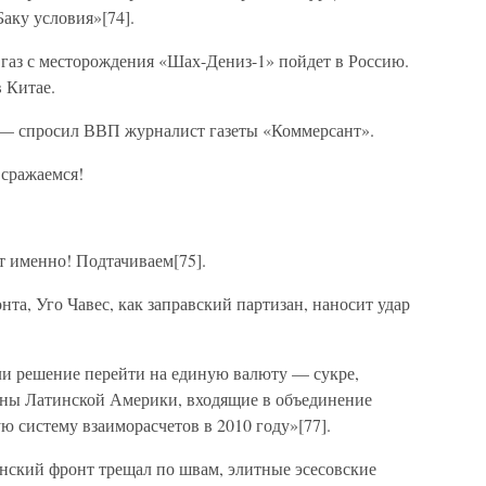
аку условия»[74].
 газ с месторождения «Шах-Дениз-1» пойдет в Россию.
 Китае.
 — спросил ВВП журналист газеты «Коммерсант».
сражаемся!
т именно! Подтачиваем[75].
та, Уго Чавес, как заправский партизан, наносит удар
и решение перейти на единую валюту — сукре,
раны Латинской Америки, входящие в объединение
 систему взаиморасчетов в 2010 году»[77].
анский фронт трещал по швам, элитные эсесовские