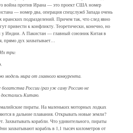
что война против Ирана — это проект США номер
истана — номер два, операция спецслужб Запада очень
 иранских подразделений. Причем так, что след явно
гут привести к конфликту. Теоретически, конечно, но
 и у Индии. А Пакистан — главный союзник Китая в
я, прямо дух захватывает…
Их три:
.
ю модель мира от главного конкурента.
 богатства России (раз уж саму Россию не
е достались Китаю.
сомалийские пираты. На маленьких моторных лодках
яются в дальние плавания. Открывать новые земли?
т. Захватывать корабли. Что удивительного, пираты
Они захватывают корабль в 1,1 тысяч километров от