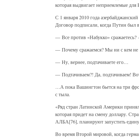
которая выдвигает неприемлемые для Б
С 1 января 2010 года азербайджанский
Договор подписали, когда Путин был в
— Все против «Набукко» сражаетесь?
— Почему сражаемся? Мы ни с кем не 
— Ну, вернее, подтачиваете его…
— Подтачиваем?! Да, подтачиваем! Во
…А пока Вашингтон бьется на три фрон
с тыла.
«Ряд стран Латинской Америки принял
которая придет на смену доллару. Ст
АЛБА[76], планируют запустить единую
Во время Второй мировой, когда герм