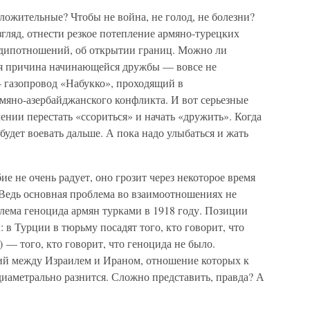
ложительные? Чтобы не война, не голод, не болезни?
гляд, отнести резкое потепление армяно-турецких
 дипотношений, об открытии границ. Можно ли
ая причина начинающейся дружбы — вовсе не
 газопровод «Набукко», проходящий в
мяно-азербайджанского конфликта. И вот серьезные
нии перестать «ссориться» и начать «дружить». Когда
 будет воевать дальше. А пока надо улыбаться и жать
е не очень радует, оно грозит через некоторое время
 Ведь основная проблема во взаимоотношениях не
облема геноцида армян турками в 1918 году. Позиции
в Турции в тюрьму посадят того, кто говорит, что
 — того, кто говорит, что геноцида не было.
ий между Израилем и Ираном, отношение которых к
диаметрально разнится. Сложно представить, правда? А
…