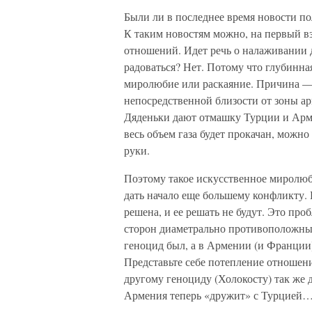
Были ли в последнее время новости по
К таким новостям можно, на первый вз
отношений. Идет речь о налаживании
радоваться? Нет. Потому что глубинн
миролюбие или раскаяние. Причина —
непосредственной близости от зоны ар
Дяденьки дают отмашку Турции и Арме
весь объем газа будет прокачан, можно
руки.
Поэтому такое искусственное миролюби
дать начало еще большему конфликту.
решена, и ее решать не будут. Это пр
сторон диаметрально противоположны: 
геноцид был, а в Армении (и Франции)
Представьте себе потепление отношен
другому геноциду (Холокосту) так же 
Армения теперь «дружит» с Турцией