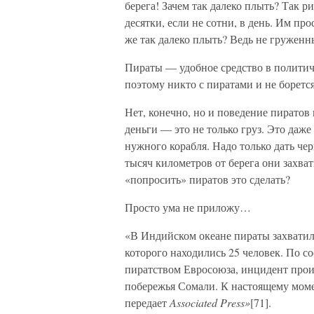
берега! Зачем так далеко плыть? Так 
десятки, если не сотни, в день. Им пр
же так далеко плыть? Ведь не груженн
Пираты — удобное средство в политиче
поэтому никто с пиратами и не борется
Нет, конечно, но и поведение пиратов
деньги — это не только груз. Это даже
нужного корабля. Надо только дать че
тысяч километров от берега они захва
«попросить» пиратов это сделать?
Просто ума не приложу…
«В Индийском океане пираты захватили
которого находились 25 человек. По с
пиратством Евросоюза, инцидент произ
побережья Сомали. К настоящему моме
передает
Associated Press»
[71].