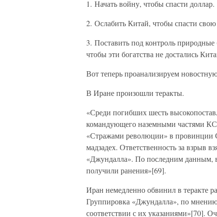
1. Начать войну, чтобы спасти доллар.
2. Ослабить Китай, чтобы спасти свою
3. Поставить под контроль природные б
чтобы эти богатства не достались Кит
Вот теперь проанализируем новостную
В Иране произошли теракты.
«Среди погибших шесть высокопостав
командующего наземными частями К
«Стражами революции» в провинции С
мадзадех. Ответственность за взрыв вз
«Джундалла». По последним данным, в 
получили ранения»[69].
Иран немедленно обвинил в теракте 
Группировка «Джундалла», по мнению 
соответствии с их указаниями»[70]. Оч