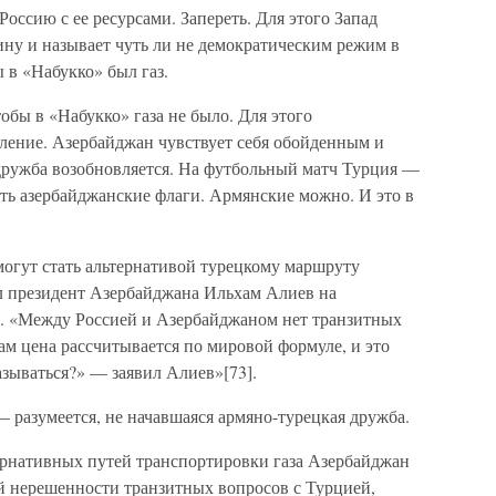
оссию с ее ресурсами. Запереть. Для этого Запад
ину и называет чуть ли не демократическим режим в
ы в «Набукко» был газ.
тобы в «Набукко» газа не было. Для этого
ление. Азербайджан чувствует себя обойденным и
 дружба возобновляется. На футбольный матч Турция —
ь азербайджанские флаги. Армянские можно. И это в
могут стать альтернативой турецкому маршруту
ил президент Азербайджана Ильхам Алиев на
а. «Между Россией и Азербайджаном нет транзитных
нам цена рассчитывается по мировой формуле, и это
зываться?» — заявил Алиев»[73].
 разумеется, не начавшаяся армяно-турецкая дружба.
тернативных путей транспортировки газа Азербайджан
й нерешенности транзитных вопросов с Турцией,