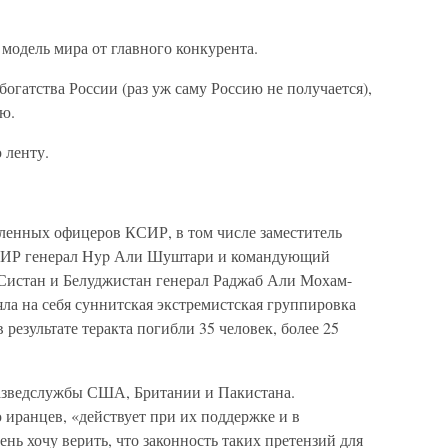
 модель мира от главного конкурента.
огатства России (раз уж саму Россию не получается),
аю.
 ленту.
ленных офицеров КСИР, в том числе заместитель
СИР генерал Hyp Али Шуштари и командующий
истан и Белуджистан генерал Раджаб Али Мохам-
яла на себя суннитская экстремистская группировка
результате теракта погибли 35 человек, более 25
разведслужбы США, Британии и Пакистана.
иранцев, «действует при их поддержке и в
ень хочу верить, что законность таких претензий для