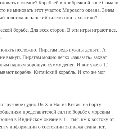
рисковать в океане? Кораблей в прибрежной зоне Сомали
осто не миновать этот участок Мирового океана. Зачем
ый золотом испанский галеон они захватили?
ской борьбе. Для всех сторон. В эти игры играют все,
.
 понять несложно. Пиратам ведь нужны деньги. А
 не выкуп. Пиратам можно легко «заказать» захват
рным парням хорошую сумму денег. И вот уже в 1,1
тывают корабль. Китайский корабль. И кто же мог
 грузовое судно De Xin Hai из Китая, на борту
ообщениям представителей сил по борьбе с морским
ошел в Индийском океане в 1,1 тыс. км к востоку от
нту информации о состоянии экипажа судна нет,