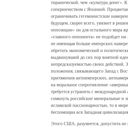
тиранической, чем «культура денег». 
соперничеством с Японией. Процветан
ограничивать гегемонистские намере
будущем, скорее всего, увязнет в реш
оппозиции» он для остального мира вр
«главного оппонента» не подойдет ни 
не имеющая больше имперских намерен
обретать экономический и политическ
выдвинувший до сих пор внятной иде
непредсказуемостью своих действий. За
положения, связывающего Запад с Вост
притяжения антиимперских, антиамери
на моральное сопротивление «америка
требуется устранить с международной 
сомкнуть российские минеральные и э
исламской пассионарностью, то в мире 
беспомощна вся Западная цивилизация
Этого США, разумеется, допустить не 