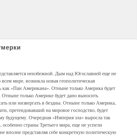
умерки
дставляется неизбежной. Дым над Югославией еще не
во всем мире, возникла новая геополитическая
ть как «Пан Американа». Отныне только Америка будет
о. Отныне только Америке будет дано выносить
сать или низвергать в бездны. Отныне только Америка,
тати, претендовавший на мировое господство, будет
ому будущему. Очередная «Империя зла» выросла так
, особенно страны Третьего мира, еще не успели
 не вполне представляя себе конкретную политическую