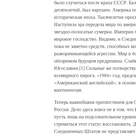
было случиться после краха СССР. Бал
десятилетий, был нарушен. Америка п
историческая эпоха. Тысячелетие прос
Наступила эра передела мира по амери
звездно-полосатые сумерки. Империи 
мировое господство. Видимо, и Соеди
пока не заметно средств, способных м
разворачивающейся агрессии. Мир в бо
обозримом будущем предрешена. Слабые
Югославии.[1] Сильные же потворству
всемирного пирога. «1984» год, предс
«Американский английский», в основн
континентам.
Теперь важнейшим препятствием для С
Россия. Дело здесь вовсе не в том, чт
пусть лишь на подсознательном уровне
стремиться этот статус восстановить.
Соединенных Штатов не представляет.