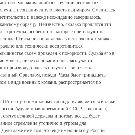
анс сил, удерживавшийся в течение нескольких
олучила неограниченную власть над миром. Сменилась
ветительства и надежд неожиданно завершилось.
канскому образцу. Неизвестно, сколько продлятся эти
быстротечны, особенно те, которые претендуют на
ненные Штаты не составят здесь исключения. Однако
орально или технически воспротивиться
льшинстве своем приведен к покорности. Судьба его в
 молчат, не без оснований опасаясь участи
ют произволу, надеясь получить свою часть
казанный Орвеллом, позади. Часы бьют тринадцать.
ом в виде военных команд, распространяется по
ША на пути к мировому господству является все та же
о Россия, будучи правопреемницей СССР, сохранила,
, статус великой державы и потому всегда будет
 Данное стремление утопично и угрозы для
 Дело даже не в том, что еще имеющихся у России