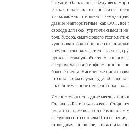
ситуацию ближайшего будущего, мир те
жить. Стало ясно, отныне что все пр
это возможно, отношения между стран
давние и авторитетные, как ООН, все
свободе для всех, утратили смысл и н
роль буфера, смягчающего геополитиче
чувствовать боли при оперативном вме
времена, господствует только сила, гр
привлекательную оболочку, например 
средства массовой информации, она ос
больше ничем. Насилие же цивилизоват
что оно в этом случае будет обращено 
воспринимая политический произвол 
Именно это в последние месяцы и про
Старшего Брата из-за океана. Отброше
политики, поставлен под сомнения сам
следующего традициям Просвещения, «
отошедшая в прошлое, вновь стала спо