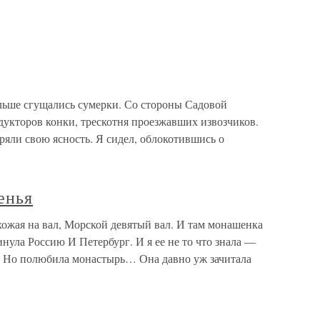
ьше сгущались сумерки. Со стороны Садовой
дукторов конки, трескотня проезжавших извозчиков.
ряли свою ясность. Я сидел, облокотившись о
енья
хожая на вал, Морской девятый вал. И там монашенка
нула Россию И Петербург. И я ее не то что знала —
а, Но полюбила монастырь… Она давно уж зачитала