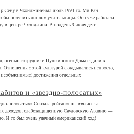
Ир Сену в ЧхонджинеБыл июль 1994-го. Ми Ран
 чтобы получить диплом учительницы. Она уже работала
ду в центре Чхонджина. В полдень 9 июля дети
л, осенью сотрудники Пушкинского Дома ездили в
а. Отношения с этой культурой складывались непросто,
о необъяснимые) достижения отдельных
абитов и «звездно-полосатых»
дно-полосатых» Сначала рейгановцы взялись за
ых доходов, слабозащищенную Саудовскую Аравию —
во. И то был очень удачный американский ход!