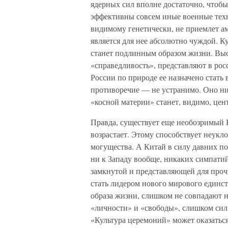
ядерных сил вполне достаточно, чтобы
эффективны совсем иные военные техно
видимому генетически, не приемлет а
является для нее абсолютно чуждой. Ку
станет подлинным образом жизни. Выс
«справедливость», представляют в рос
России по природе ее назначено стать
противоречие — не устранимо. Оно ни
«косной материи» станет, видимо, цен
Правда, существует еще необозримый 
возрастает. Этому способствует неукл
могущества. А Китай в силу давних п
ни к Западу вообще, никаких симпати
замкнутой и представляющей для проч
стать лидером нового мирового единст
образа жизни, слишком не совпадают 
«личности» и «свободы», слишком си
«Культура церемоний» может оказаться 