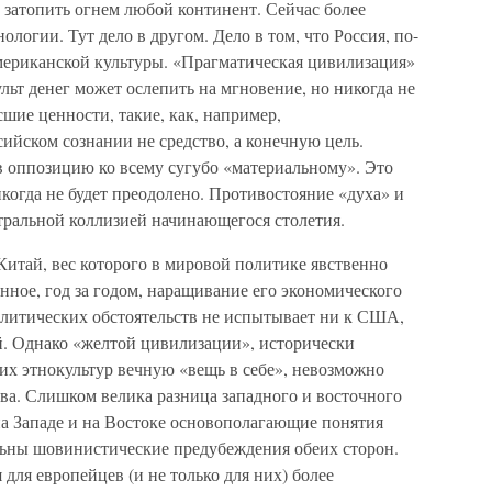
 затопить огнем любой континент. Сейчас более
логии. Тут дело в другом. Дело в том, что Россия, по-
мериканской культуры. «Прагматическая цивилизация»
льт денег может ослепить на мгновение, но никогда не
шие ценности, такие, как, например,
сийском сознании не средство, а конечную цель.
 в оппозицию ко всему сугубо «материальному». Это
когда не будет преодолено. Противостояние «духа» и
тральной коллизией начинающегося столетия.
Китай, вес которого в мировой политике явственно
онное, год за годом, наращивание его экономического
олитических обстоятельств не испытывает ни к США,
й. Однако «желтой цивилизации», исторически
их этнокультур вечную «вещь в себе», невозможно
ва. Слишком велика разница западного и восточного
на Западе и на Востоке основополагающие понятия
льны шовинистические предубеждения обеих сторон.
для европейцев (и не только для них) более