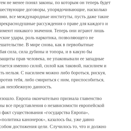
м не менее понял законы, по которым он теперь будет
едшествующие договоры, упорядочивающие, насколько
ами, все международные институты, пусть даже такие
 прекраснодушные рассуждения о праве для каждого и
е имеют никакого значения. Теперь они играют лишь
ские удары, роль наркотика, позволяющего не
шательстве. В мире снова, как в первобытные
убая сила, сила дубины и топора, и в какую бы
защиты прав человека, не упаковывали ее западные
тается именно силой, силой как таковой, насилием и
ь нельзя. С насилием можно либо бороться, рискуя,
против тебя, либо смириться с ним, приспособиться,
как неизбежную данность.
изошло. Европа окончательно признала главенство
ны все представления о независимости европейской
 факт существования «государства Европа»,
политика канонерок», казалось бы, уже давно
собом достижения цели. Случилось то, что и должно