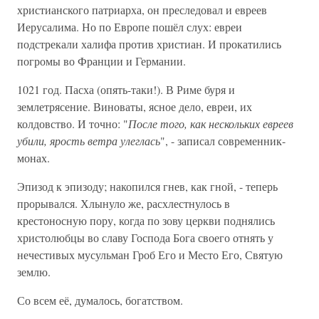
христианского патриарха, он преследовал и евреев
Иерусалима. Но по Европе пошёл слух: евреи
подстрекали халифа против христиан. И прокатились
погромы во Франции и Германии.
1021 год. Пасха (опять-таки!). В Риме буря и
землетрясение. Виноваты, ясное дело, евреи, их
колдовство. И точно: "
После того, как нескольких евреев
убили, ярость ветра улеглась
", - записал современник-
монах.
Эпизод к эпизоду; накопился гнев, как гной, - теперь
прорывался. Хлынуло же, расхлестнулось в
крестоносную пору, когда по зову церкви поднялись
христолюбцы во славу Господа Бога своего отнять у
нечестивых мусульман Гроб Его и Место Его, Святую
землю.
Со всем её, думалось, богатством.