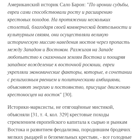
Американский историк Сало Барон: "
По иронии судьбы,
евреи сами способствовали росту и расширению
крестовых походов. На протяжении нескольких
столетий, благодаря своей коммерческой деятельности и
культурным связям, они осуществляли великую
историческую миссию наведения мостов через пропасть
между Западом и Востоком. Разжигая на Западе
любопытство к сказочным землям Востока и поощряя
западное вожделение к восточной роскоши, евреи
укрепляли экономические факторы, которые, в сочетании
с религиозным рвением и политическими амбициями,
объясняют энергию и постоянство, присущие движению
крестоносцев на восток
" [30].
Историки-марксисты, не отягощённые мистикой,
объясняли [31, т. 4, кол. 329] крестовые походы
стремлением европейского капитала к сырью и рынкам
Востока и развитием феодализма, породившим бродячих
мелких рыцарей и безземельных крестьян, - все голодные