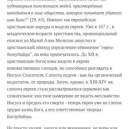
чудовищным положением людей, приговорённых
находиться в лоне общества, которое почитает убитого
ими Бога?
" [29, 63]. Именно так европейские
христианские народы и видели евреев. Уже в 167 г., в
младенческом возрасте христианства, провинциальный
епископ из Малой Азии Мелитон запустил в
христианский обиход определение-обвинение "
евреи-
богоубийцы
", на века припечаталось. До XII в.
христианские богословы видели в евреях
невежественных слепцов, не способных разглядеть в
Иисусе Спасителя. Слепота иудеев - как бы органический
недостаток, от природы. Затем, однако, в XIII-XIV вв.
слепота евреев стала рассматриваться церковью как
сознательное злостное намерение не видеть мессианство
Иисуса и предать его смерти - теперь евреи уже не слепое
орудие казни Бога, а его ответственные творцы -
Богоубийцы.
Не просто злодеи, хапуги или мошенники, не воры или