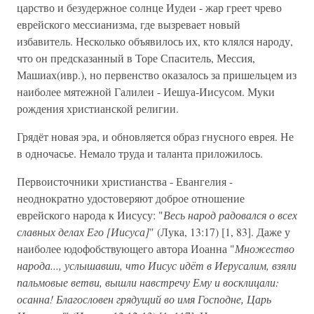
царство и безудержное солнце Иудеи - жар греет чрево
еврейского мессианизма, где вызревает новый
избавитель. Несколько объявилось их, кто клялся народу,
что он предсказанный в Торе Спаситель, Мессия,
Машиах(ивр.), но первенство оказалось за пришельцем из
наиболее мятежной Галилеи - Иешуа-Иисусом. Муки
рождения христианской религии.
Грядёт новая эра, и обновляется образ гнусного еврея. Не
в одночасье. Немало труда и таланта приложилось.
Первоисточники христианства - Евангелия -
неоднократно удостоверяют доброе отношение
еврейского народа к Иисусу: "
Весь народ радовался о всех
славных делах Его [Иисуса]
" (Лука, 13:17) [1, 83]. Даже у
наиболее юдофобствующего автора Иоанна "
Множество
народа..., услышавши, что Иисус идёт в Иерусалим, взяли
пальмовые ветви, вышли навстречу Ему и восклицали:
осанна! Благословен грядущий во имя Господне, Царь