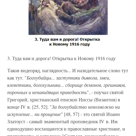
3. Туда вам и дорога! Открытка к Новому 1916 году
Таков видеоряд, наглядность... И назидательное слово тут
как тут. "
Богоубийцы... заступники дьявола, змеи,
клеветники, богохульники... сборище демонов, грешников,
порочных и ненавидящих праведность
", - поучал святой
Григорий, христианский епископ Ниссы (Византия) в
конце IV в. [25, 52]. "
За богоубийство невозможно ни
искупление... ни прощение
" [48, 57] - это святой Иоанн
Златоуст - самый знаменитый проповедник IV в. Им
единодушно восхищаются и православные христиане, и
протестанты, и католики: "
Светлая, жизнелюбивая и