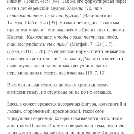
никому
" (Товит, 4:15) [94]. Так же его формулировал через
сотни лет еврейский мудрец Хилель: "
То, что
ненавистно тебе, не делай другому
" (Вавилонский
Талмуд, Шабат 31а) [95]. Названное позднее "золотым
правилом морали", оно выражено в Евангелиях словами
Иисуса: "
Как хотите, чтобы с вами поступали люди,
так поступайте и вы с ними
" (Матфей, 7: 12) [1, 7];
(Лука, 6:31) [1, 70]. Из еврейской нормы почти незаметно
извлечено крохотное "не"; только и д?ла, но позднее это
вывернулось насильственным крещением, часто
перераставшим в смерть несогласных [15, 7, 13].
Выстелили евангелисты дорожку христианскому
антисемитизму, но стартовал он не по их отмашке.
Здесь в сюжет врезается невзрачная фигура, колченогий и
лысый, сгорбленный, красноносый, такой себе
тщедушный еврейчик, который оказывается исполином, -
апостолом Павлом. И круто поворачивает тема, рулят ею
теперь ортодоксальные иудеи, не принявшие Иисуса как