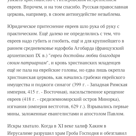
евреев. Впрочем, и на том спасибо. Русская православная
церковь, например, в своем антииудействе незыблема.
Юридическое притеснение евреев шло рука об руку с
практическим. Ещё далеко не определились с тем, что
евреев надо губить и гнобить, ещё и для крупнейшего в
раннем средневековье юдофоба Агобарда (французский
архиепископ IX в.) "
евреи достойны любви благодаря
своим патриархам
", и кровь христианских младенцев
ещё не пала на еврейские головы, но едва лишь окрепла
христианская церковь, как начались грабежи еврейского
имущества и поджоги синагог (399 г. - Западная Римская
империя, 415 г. - Восточная), насильственное крещение
евреев (418 г. - средиземноморский остров Минорка),
изгнания (империя вестготов, 629 г.). Взрывались первые
мины, заложенные евангелистами и апостолом Павлом.
Искры хватало. Когда в XI веке халиф Хаким в
Иерусалиме разрушил храм Гроба Господня и обезглавил