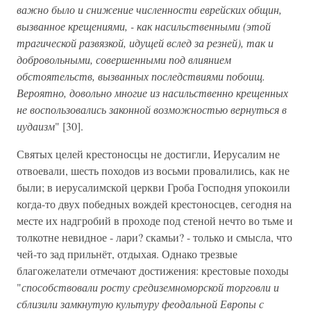
важно было и снижение численности еврейских общин,
вызванное крещениями, - как насильственными (этой
трагической развязкой, идущей вслед за резней), так и
добровольными, совершенными под влиянием
обстоятельств, вызванных последствиями побоищ.
Вероятно, довольно многие из насильственно крещенных
не воспользовались законной возможностью вернуться в
иудаизм
" [30].
Святых целей крестоносцы не достигли, Иерусалим не
отвоевали, шесть походов из восьми провалились, как не
были; в иерусалимской церкви Гроба Господня упокоили
когда-то двух победных вождей крестоносцев, сегодня на
месте их надгробий в проходе под стеной нечто во тьме и
толкотне невидное - лари? скамьи? - только и смысла, что
чей-то зад прильнёт, отдыхая. Однако трезвые
благожелатели отмечают достижения: крестовые походы
"
способствовали росту средиземноморской торговли и
сблизили замкнутую культуру феодальной Европы с