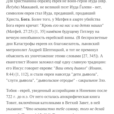
Для христианина образец еврея не воин-герой Иуда (ивр.
Йеѓуда
) Маккавей, не великий поэт Иуда Ѓалеви - нет,
символом еврея стал Иуда, предавший, продавший
Бога
Христа,
. Более того, у Матфея в азарте убийства
Бога евреи кричат: "
Кровь его на нас и на детях наших
"
(Матфей, 27:25) [1, 35] намёком будущему Гитлеру на
вечную неизбывность еврейской вины. (В беспросветные
дни Катастрофы евреев их благожелатель, львовский
митрополит Андрей Шептицкий, и тот не преминул
объяснить их уничтожение этими словами [27, 345]). А
евангелист Иоанн заложил ещё одну славную традицию:
его Иисус говорит евреям: "
Ваш отец диавол
" (Иоанн,
8:44) [1, 112], и стали евреи навсегда "дети дьявола",
"слуги дьявола", "дьявольское отродье" - сакральное Зло.
Тобия - еврей, уведенный ассирийцами в Ниневию после
722 г. до н.э. От него осталась апокрифическая книга
Товит, включённая католиками в Ветхий Завет, в ней
указание: "
Что ненавистно тебе самому, того не делай