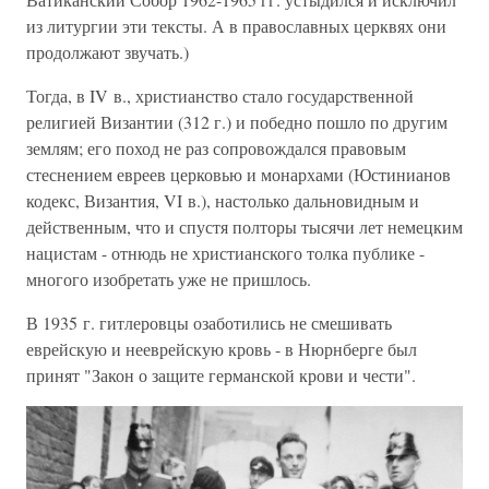
из литургии эти тексты. А в православных церквях они
продолжают звучать.)
Тогда, в IV в., христианство стало государственной
религией Византии (312 г.) и победно пошло по другим
землям; его поход не раз сопровождался правовым
стеснением евреев церковью и монархами (Юстинианов
кодекс, Византия, VI в.), настолько дальновидным и
действенным, что и спустя полторы тысячи лет немецким
нацистам - отнюдь не христианского толка публике -
многого изобретать уже не пришлось.
В 1935 г. гитлеровцы озаботились не смешивать
еврейскую и нееврейскую кровь - в Нюрнберге был
принят "Закон о защите германской крови и чести".