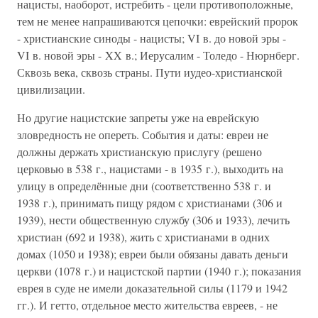
нацисты, наоборот, истребить - цели противоположные,
тем не менее напрашиваются цепочки: еврейский пророк
- христианские синоды - нацисты; VI в. до новой эры -
VI в. новой эры - XX в.; Иерусалим - Толедо - Нюрнберг.
Сквозь века, сквозь страны. Пути иудео-христианской
цивилизации.
Но другие нацистские запреты уже на еврейскую
зловредность не опереть. События и даты: евреи не
должны держать христианскую прислугу (решено
церковью в 538 г., нацистами - в 1935 г.), выходить на
улицу в определённые дни (соответственно 538 г. и
1938 г.), принимать пищу рядом с христианами (306 и
1939), нести общественную службу (306 и 1933), лечить
христиан (692 и 1938), жить с христианами в одних
домах (1050 и 1938); евреи были обязаны давать деньги
церкви (1078 г.) и нацистской партии (1940 г.); показания
еврея в суде не имели доказательной силы (1179 и 1942
гг.). И гетто, отдельное место жительства евреев, - не