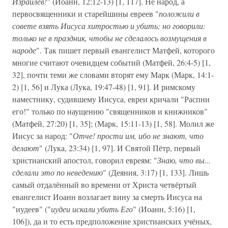
Израилев!
" (Иоанн, 12:12-13) [1, 117]. Не народ, а
первосвященники и старейшины евреев "
положили в
совете взять Иисуса хитростью и убить; но говорили:
только не в праздник, чтобы не сделалось возмущения в
народе
". Так пишет первый евангелист Матфей, которого
многие считают очевидцем событий (Матфей, 26:4-5) [1,
32], почти теми же словами вторят ему Марк (Марк, 14:1-
2) [1, 56] и Лука (Лука, 19:47-48) [1, 91]. И римскому
наместнику, судившему Иисуса, евреи кричали "Распни
его!" только по наущению "священников и книжников"
(Матфей, 27:20) [1, 35]; (Марк, 15:11-13) [1, 58]. Молил же
Иисус за народ: "
Отче! прости им, ибо не знают, что
делают
" (Лука, 23:34) [1, 97]. И Святой Пётр, первый
христианский апостол, говорил евреям: "
Знаю, что вы...
сделали это по неведению
" (Деяния, 3:17) [1, 133]. Лишь
самый отдалённый во времени от Христа четвёртый
евангелист Иоанн возлагает вину за смерть Иисуса на
"иудеев" ("
иудеи искали убить Его
" (Иоанн, 5:16) [1,
106]), да и то есть предположение христианских учёных,