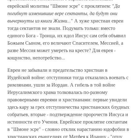
еврейской молитвы "Шмоне эсре" с проклятием: "
Да
погибнут изменившие вере сектанты, да будут они
вычеркнуты из книги Жизни...
" А хуже христиан евреи
тогда сектантов не знали. Подумать только: вместо
единого Бога - Троица, их идол Иисус сам себя объявил
Божьим Сыном, его величают Спасителем, Мессией, а
разве Мессия может умереть на кресте? Для еврея -
кощунство, непотребство...
Евреи не забывали и предательство христиан в
Иудейской войне: отступники тогда отказались воевать с
римлянами, ушли за Иордан. А гибель в той войне
Иерусалимского храма толковалась по-разному
правоверными евреями и христианами: первые увидели
здесь кару за грех отступничества христианских блудных
собратьев, вторые - подтверждение пророчеств Иисуса и
истинности его Учения. Еврейское проклятие сектантам
в "Шмоне эсре" - словно отклик нарастанию юдофобии в
христианских евангелиях от Матфея к Иоанну - "отцу