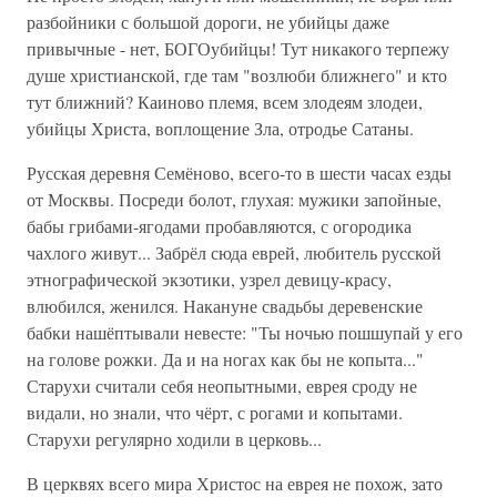
разбойники с большой дороги, не убийцы даже
привычные - нет, БОГОубийцы! Тут никакого терпежу
душе христианской, где там "возлюби ближнего" и кто
тут ближний? Каиново племя, всем злодеям злодеи,
убийцы Христа, воплощение Зла, отродье Сатаны.
Русская деревня Семёново, всего-то в шести часах езды
от Москвы. Посреди болот, глухая: мужики запойные,
бабы грибами-ягодами пробавляются, с огородика
чахлого живут... Забрёл сюда еврей, любитель русской
этнографической экзотики, узрел девицу-красу,
влюбился, женился. Накануне свадьбы деревенские
бабки нашёптывали невесте: "Ты ночью пошшупай у его
на голове рожки. Да и на ногах как бы не копыта..."
Старухи считали себя неопытными, еврея сроду не
видали, но знали, что чёрт, с рогами и копытами.
Старухи регулярно ходили в церковь...
В церквях всего мира Христос на еврея не похож, зато