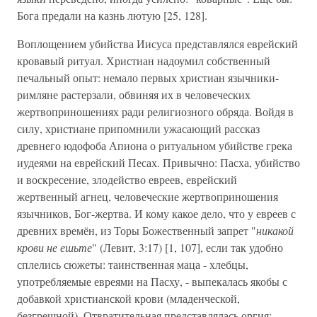
Бога предали на казнь лютую [25, 128].
Воплощением убийства Иисуса представлялся еврейский
кровавый ритуал. Христиан надоумил собственный
печальный опыт: немало первых христиан язычники-
римляне растерзали, обвиняя их в человеческих
жертвоприношениях ради религиозного обряда. Войдя в
силу, христиане припомнили ужасающий рассказ
древнего юдофоба Апиона о ритуальном убийстве грека
иудеями на еврейский Песах. Привычно: Пасха, убийство
и воскресение, злодейство евреев, еврейский
жертвенный агнец, человеческие жертвоприношения
язычников, Бог-жертва. И кому какое дело, что у евреев с
древних времён, из Торы Божественный запрет "
никакой
крови не ешьте
" (Левит, 3:17) [1, 107], если так удобно
сплелись сюжеты: таинственная маца - хлебцы,
употребляемые евреями на Пасху, - выпекалась якобы с
добавкой христианской крови (младенческой,
безгрешной). Отвратительная представлялась оргия: