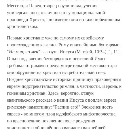
Мессию, и Павел, творец паулинизма, учения
универсального, отличного от узконациональной
проповеди Христа, - но именно оно и стало победившим
христианством.
Первые христиане уже по самому их еврейскому
происхождению казались Риму опаснейшими бунтарями.
"
Не мир, но меч
", - лозунг Иисуса (Матфей, 10:34) [1, 11].
Опыт подавления беспорядков в неистовой Иудее
требовал от римлян предусмотрительной жестокости, и
они обрушили на христиан истребительный гнев.
Позднее христианские историки припишут правоверным
евреям подстрекательство римлян, в частности, Нерона, к
гонениям христиан. Здесь, вероятно, отзвук
евангельского рассказа о казни Иисуса с воплем евреев
римскому наместнику: "Распни его!" Злокозненность
евреев - во многом плод юдофобского мифотворчества,
но красноречиво появление после рождения
христианства обновлённого варианта важнейшей