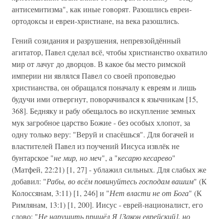
антисемитизма", как иные говорят. Разошлись евреи-
ортодоксы и евреи-христиане, на века разошлись.
Гений созидания и разрушения, непревзойдённый
агитатор, Павел сделал всё, чтобы христианство охватило
мир от лачуг до дворцов. В какое бы место римской
империи ни являлся Павел со своей проповедью
христианства, он обращался поначалу к евреям и лишь
будучи ими отвергнут, поворачивался к язычникам [15,
368]. Бедняку и рабу обещалось во искупление земных
мук загробное царство Божие - без особых хлопот, за
одну только веру: "Веруй и спасёшься". Для богачей и
властителей Павел из поучений Иисуса извлёк не
бунтарское "
не мир, но меч
", а "
кесарю кесарево
"
(Матфей, 22:21) [1, 27] - ублажил сильных. Для слабых же
добавил: "
Рабы, во всём повинуйтесь господам вашим
" (К
Колоссянам, 3:11) [1, 246] и "
Нет власти не от Бога
" (К
Римлянам, 13:1) [1, 200]. Иисус - еврей-националист, его
слово: "
Не нарушить пришёл Я [Закон еврейский], но