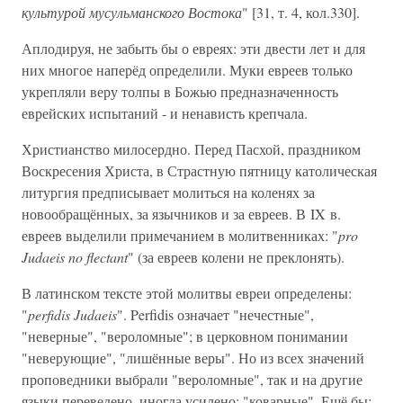
культурой мусульманского Востока
" [31, т. 4, кол.330].
Аплодируя, не забыть бы о евреях: эти двести лет и для
них многое наперёд определили. Муки евреев только
укрепляли веру толпы в Божью предназначенность
еврейских испытаний - и ненависть крепчала.
Христианство милосердно. Перед Пасхой, праздником
Воскресения Христа, в Страстную пятницу католическая
литургия предписывает молиться на коленях за
новообращённых, за язычников и за евреев. В IX в.
евреев выделили примечанием в молитвенниках: "
pro
Judaeis no flectant
" (за евреев колени не преклонять).
В латинском тексте этой молитвы евреи определены:
"
perfidis Judaeis
". Perfidis означает "нечестные",
"неверные", "вероломные"; в церковном понимании
"неверующие", "лишённые веры". Но из всех значений
проповедники выбрали "вероломные", так и на другие
языки переведено, иногда усилено: "коварные". Ещё бы: