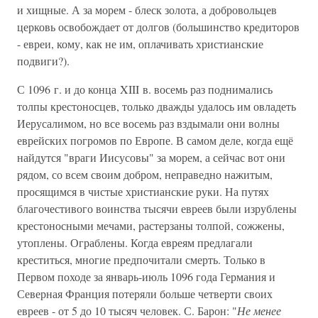
и хищные. А за морем - блеск золота, а добровольцев
церковь освобождает от долгов (большинство кредиторов
- евреи, кому, как не им, оплачивать христианские
подвиги?).
С 1096 г. и до конца XIII в. восемь раз поднимались
толпы крестоносцев, только дважды удалось им овладеть
Иерусалимом, но все восемь раз вздымали они волны
еврейских погромов по Европе. В самом деле, когда ещё
найдутся "враги Иисусовы" за морем, а сейчас вот они
рядом, со всем своим добром, неправедно нажитым,
просящимся в чистые христианские руки. На путях
благочестивого воинства тысячи евреев были изрублены
крестоносными мечами, растерзаны толпой, сожжены,
утоплены. Ограблены. Когда евреям предлагали
креститься, многие предпочитали смерть. Только в
Первом походе за январь-июль 1096 года Германия и
Северная Франция потеряли больше четверти своих
евреев - от 5 до 10 тысяч человек. С. Барон: "
Не менее