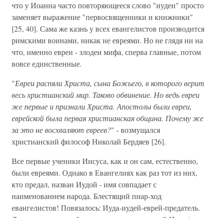
что у Иоанна часто повторяющееся слово "иудеи" просто
заменяет выражение "первосвященники и книжники"
[25, 40]. Сама же казнь у всех евангелистов производится
римскими воинами, никак не евреями. Но не глядя ни на
что, именно евреи - злодеи мифа, сперва главные, потом
вовсе единственные.
"
Евреи распяли Христа, сына Божьего, в которого верит
весь христианский мир. Таково обвинение. Но ведь евреи
же первые и признали Христа. Апостолы были евреи,
еврейской была первая христианская община. Почему же
за это не восхваляют евреев?
" - возмущался
христианский философ Николай Бердяев [26].
Все первые ученики Иисуса, как и он сам, естественно,
были евреями. Однако в Евангелиях как раз тот из них,
кто предал, назван Иудой - имя совпадает с
наименованием народа. Блестящий пиар-ход
евангелистов! Повязалось: Иуда-иудей-еврей-предатель.