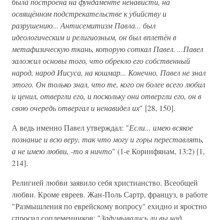
была построена на фундаменте ненависти, на
освящённом подстрекательстве к убийству и
разрушению... Антисемитизм Павла... был
идеологическим и религиозным, он был вплетён в
метафизическую ткань, которую соткал Павел. ...Павел
заложил основы того, что обрекло его собственный
народ, народ Иисуса, на кошмар... Конечно, Павел не знал
этого. Он только знал, что те, кого он более всего любил
и ценил, отвергли его, и поскольку они отвергли его, он в
свою очередь отвергал и ненавидел их
" [28, 150].
А ведь именно Павел утверждал: "
Если... имею всякое
познание и всю веру, так что могу и горы переставлять,
а не имею любви, -то я ничто
" (1-е Коринфянам, 13:2) [1,
214].
Религией любви заявило себя христианство. Всеобщей
любви. Кроме евреев. Жан-Поль Сартр, француз, в работе
"Размышления по еврейскому вопросу" ехидно и яростно
спросил соплеменников: "
Задумывались ли вы над