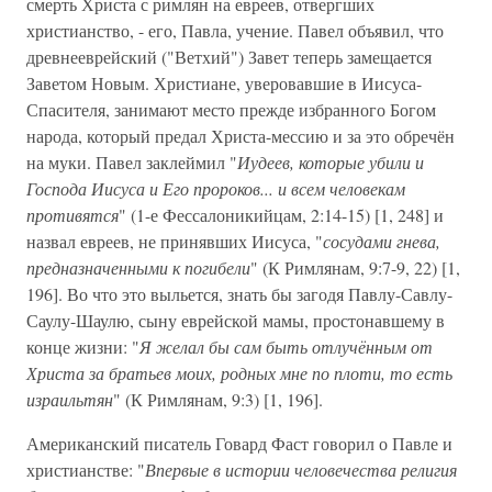
смерть Христа с римлян на евреев, отвергших
христианство, - его, Павла, учение. Павел объявил, что
древнееврейский ("Ветхий") Завет теперь замещается
Заветом Новым. Христиане, уверовавшие в Иисуса-
Спасителя, занимают место прежде избранного Богом
народа, который предал Христа-мессию и за это обречён
на муки. Павел заклеймил "
Иудеев, которые убили и
Господа Иисуса и Его пророков... и всем человекам
противятся
" (1-е Фессалоникийцам, 2:14-15) [1, 248] и
назвал евреев, не принявших Иисуса, "
сосудами гнева,
предназначенными к погибели
" (К Римлянам, 9:7-9, 22) [1,
196]. Во что это выльется, знать бы загодя Павлу-Савлу-
Саулу-Шаулю, сыну еврейской мамы, простонавшему в
конце жизни: "
Я желал бы сам быть отлучённым от
Христа за братьев моих, родных мне по плоти, то есть
израильтян
" (К Римлянам, 9:3) [1, 196].
Американский писатель Говард Фаст говорил о Павле и
христианстве: "
Впервые в истории человечества религия