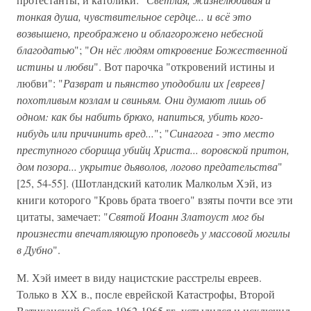
тонкая душа, чувствительное сердце... и всё это
возвышено, преображено и облагорожено небесной
благодатью
"; "
Он нёс людям откровение Божественной
истины и любви
". Вот парочка "откровений истины и
любви": "
Разврат и пьянство уподобили их [евреев]
похотливым козлам и свиньям. Они думают лишь об
одном: как бы набить брюхо, напиться, убить кого-
нибудь или причинить вред...
"; "
Синагога - это место
преступного сборища убийц Христа... воровской притон,
дом позора... укрытие дьяволов, логово предательства
"
[25, 54-55]. (Шотландский католик Малкольм Хэй, из
книги которого "Кровь брата твоего" взяты почти все эти
цитаты, замечает: "
Святой Иоанн Златоуст мог бы
произнести впечатляющую проповедь у массовой могилы
в Дубно
".
М. Хэй имеет в виду нацистские расстрелы евреев.
Только в XX в., после еврейской Катастрофы, Второй
Ватиканский Собор 1962-1965 гг. устыдился и исключил