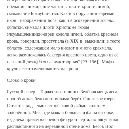
поедание, пожирание частицы плоти христианской,
смакование Богоубийства. Как и в поругании евреями
икон - изображений Бога, как и в осквернении
гостии
-
облатки, символа плоти Христа: её якобы
злоумышленники-евреи кололи иглой, облатка краснела,
кровь, говорили, проступала (в XIX в. выяснили: в тесте
облаток, содержащем мало кислот и много крахмала,
легко размножалась бактерия красного цвета, одно из её
названий
prodigiosus
- "чудотворная" [25, 196]). Мифы
круче всего замешиваются на крови.
Слово о крови
Русский север... Торжество тишины. Зелёная мощь леса,
простёганная белыми стволами берёз. Онежское озеро.
Стелется вода, чмокает шёлковой рябью, солнцем
золочённой. Мыс, где маяк и большая изба на взгорье,
издалека приметная белой фигурой чёрта, по-лягушачьи
распластанного на деревянной стене дома. Бесов Нос -