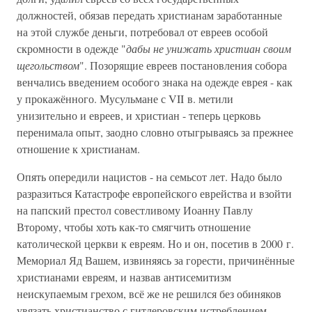
должностей, обязав передать христианам заработанные
на этой службе деньги, потребовал от евреев особой
скромности в одежде "
дабы не унижать христиан своим
щегольством
". Позорящие евреев постановления собора
венчались введением особого знака на одежде еврея - как
у прокажённого. Мусульмане с VII в. метили
унизительно и евреев, и христиан - теперь церковь
перенимала опыт, заодно словно отыгрываясь за прежнее
отношение к христианам.
Опять опередили нацистов - на семьсот лет. Надо было
разразиться Катастрофе европейского еврейства и взойти
на папский престол совестливому Иоанну Павлу
Второму, чтобы хоть как-то смягчить отношение
католической церкви к евреям. Но и он, посетив в 2000 г.
Мемориал Яд Вашем, извиняясь за горести, причинённые
христианами евреям, и назвав антисемитизм
неискупаемым грехом, всё же не решился без обиняков
увязать христианство с гитлеровским истреблением