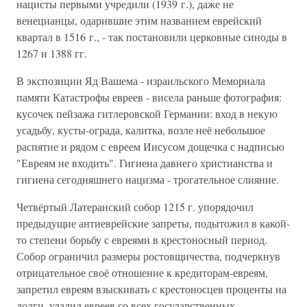
нацисты первыми учредили (1939 г.), даже не
венецианцы, одарившие этим названием еврейский
квартал в 1516 г., - так постановили церковные синоды в
1267 и 1388 гг.
В экспозиции Яд Вашема - израильского Мемориала
памяти Катастрофы евреев - висела раньше фотография:
кусочек пейзажа гитлеровской Германии: вход в некую
усадьбу, кусты-ограда, калитка, возле неё небольшое
распятие и рядом с евреем Иисусом дощечка с надписью
"Евреям не входить". Гигиена давнего христианства и
гигиена сегодняшнего нацизма - трогательное слияние.
Четвёртый Латеранский собор 1215 г. упорядочил
предыдущие антиеврейские запреты, подытожил в какой-
то степени борьбу с евреями в крестоносный период.
Собор ограничил размеры ростовщичества, подчеркнув
отрицательное своё отношение к кредиторам-евреям,
запретил евреям взыскивать с крестоносцев проценты на
долги, удалил евреев со всех государственных