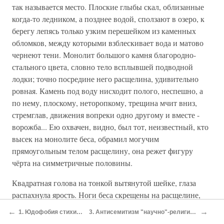
так называется место. Плоские глыбы скал, облизанные
когда-то ледником, а позднее водой, сползают в озеро, к
берегу лепясь только узким перешейком из каменных
обломков, между которыми взблескивает вода и матово
чернеют тени. Монолит большого камня благородно-
стального цвета, словно тело всплывшей подводной
лодки; точно посредине него расщелина, удивительно
ровная. Камень под воду нисходит полого, неспешно, а
по нему, плоскому, неторопкому, трещина мчит вниз,
стремглав, движения вопреки одно другому и вместе -
ворожба... Ею охвачен, видно, был тот, неизвестный, кто
высек на монолите беса, обрамил могучим
прямоугольным телом расщелину, она режет фигуру
чёрта на симметричные половины.
Квадратная голова на тонкой вытянутой шейке, глаза
распахнула ярость. Ноги беса скрещены на расщелине,
руки распростёрты: моё! Скала, вода, лес, небо - всё моё!
←
→
1. Юдофобия стихийная
3. Антисемитизм "научно"-религиозный
Хозяин! Могучий, беспощадный.