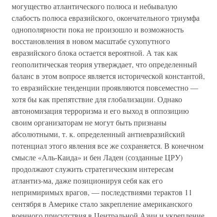
могущество атлантического полюса и небывалую
слабость полюса евразийского, окончательного триумфа
однополярности пока не произошло и возможность
восстановления в новом масштабе сухопутного
евразийского блока остается вероятной. А так как
геополитическая теория утверждает, что определенный
баланс в этом вопросе является исторической константой,
то евразийские тенденции проявляются повсеместно —
хотя бы как препятствие для глобализации. Однако
автономизация терроризма и его выход в оппозицию
своим организаторам не могут быть признаны
абсолютными, т. к. определенный антиевразийский
потенциал этого явления все же сохраняется. В конечном
смысле «Аль-Каида» и бен Ладен (созданные ЦРУ)
продолжают служить стратегическим интересам
атлантиз-ма, даже позиционируя себя как его
непримиримых врагов, — последствиями терактов 11
сентября в Америке стало закрепление американского
военного присутствия в Центральной Азии и укрепление