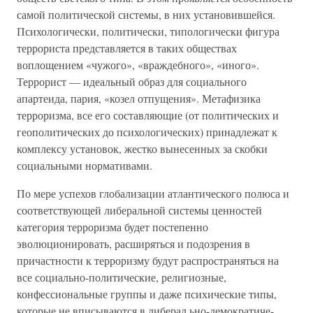
самой политической системы, в них установившейся.
Психологически, политически, типологически фигура
террориста представляется в таких обществах
воплощением «чужого», «враждебного», «иного».
Террорист — идеальный образ для социального
апартеида, пария, «козел отпущения». Метафизика
терроризма, все его составляющие (от политических и
геополитических до психологических) принадлежат к
комплексу установок, жестко вынесенных за скобки
социальными нормативами.
По мере успехов глобализации атлантического полюса и
соответствующей либеральной системы ценностей
категория терроризма будет постепенно
эволюционировать, расширяться и подозрения в
причастности к терроризму будут распространяться на
все социально-политические, религиозные,
конфессиональные группы и даже психические типы,
которые не вписываются в либерал ьно-демократиче-