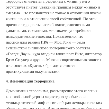
Террорист отличается презрением к жизни, у него
отсутствует пиетет, уважение границы между жизнью и
смертью. Это проявляется не только в отношении чужой
жизни, но и в отношении своей собственной. По этой
причине террористы часто бывают религиозными
фанатиками, сектантами, мистиками, употребляют
психоделические вещества. Показательно, что
пассионария ранней ИРА — Мод Гонн — была
активисткой английского эзотерического братства
«Голден Даун», куда входили также поэт Ейтс, литератор
Брэм Стоукер и другие. Многие современные активисты
итальянских «Красных бригад» являются
практикующими оккультистами.
4. Демонизация терроризма
Демонизация терроризма, рассмотрение этого явления
как глобальной угрозы характерно для бытовой
медиакратической мифологии либерал-демокра-тических
обществ светского типа. В этом проявляется особенность