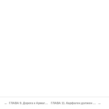
←
→
ГЛАВА 9. Дорога к Армагеддону (метафизика иракского конфликта)
ГЛАВА 11. Карфаген должен быть разрушен. Антиамериканское большинство