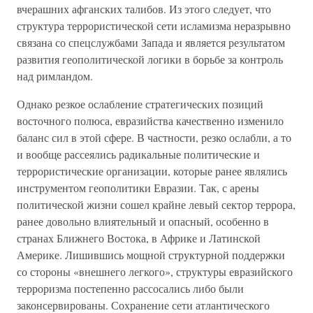
вчерашних афганских талибов. Из этого следует, что
структура террористической сети исламизма неразрывно
связана со спецслужбами Запада и является результатом
развития геополитической логики в борьбе за контроль
над римландом.
Однако резкое ослабление стратегических позиций
восточного полюса, евразийства качественно изменило
баланс сил в этой сфере. В частности, резко ослабли, а то
и вообще рассеялись радикальные политические и
террористические организации, которые ранее являлись
инструментом геополитики Евразии. Так, с арены
политической жизни сошел крайне левый сектор террора,
ранее довольно влиятельный и опасный, особенно в
странах Ближнего Востока, в Африке и Латинской
Америке. Лишившись мощной структурной поддержки
со стороны «внешнего легкого», структуры евразийского
терроризма постепенно рассосались либо были
законсервированы. Сохранение сети атлантического