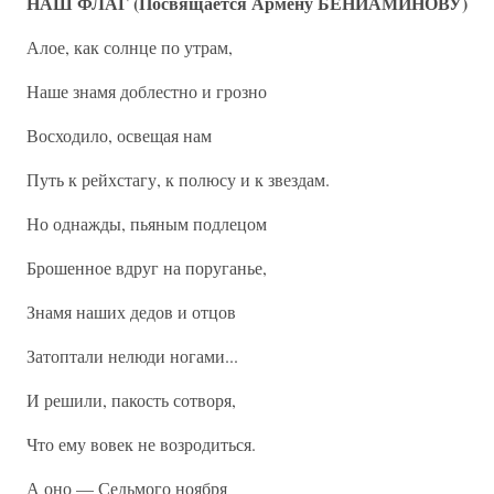
НАШ ФЛАГ (Посвящается Армену БЕНИАМИНОВУ)
Алое, как солнце по утрам,
Наше знамя доблестно и грозно
Восходило, освещая нам
Путь к рейхстагу, к полюсу и к звездам.
Но однажды, пьяным подлецом
Брошенное вдруг на поруганье,
Знамя наших дедов и отцов
Затоптали нелюди ногами...
И решили, пакость сотворя,
Что ему вовек не возродиться.
А оно — Седьмого ноября